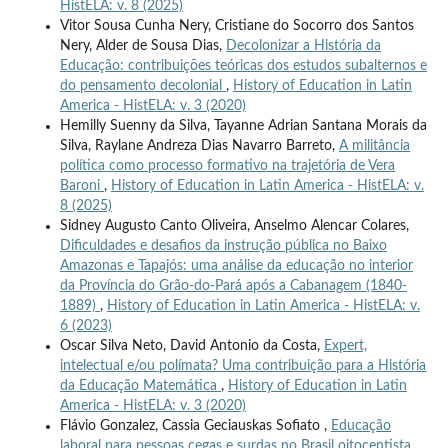
HistELA: v. 8 (2025)
Vitor Sousa Cunha Nery, Cristiane do Socorro dos Santos
Nery, Alder de Sousa Dias,
Decolonizar a História da
Educação: contribuições teóricas dos estudos subalternos e
do pensamento decolonial
,
History of Education in Latin
America - HistELA: v. 3 (2020)
Hemilly Suenny da Silva, Tayanne Adrian Santana Morais da
Silva, Raylane Andreza Dias Navarro Barreto,
A militância
política como processo formativo na trajetória de Vera
Baroni
,
History of Education in Latin America - HistELA: v.
8 (2025)
Sidney Augusto Canto Oliveira, Anselmo Alencar Colares,
Dificuldades e desafios da instrução pública no Baixo
Amazonas e Tapajós: uma análise da educação no interior
da Província do Grão-do-Pará após a Cabanagem (1840-
1889)
,
History of Education in Latin America - HistELA: v.
6 (2023)
Oscar Silva Neto, David Antonio da Costa,
Expert,
intelectual e/ou polímata? Uma contribuição para a História
da Educação Matemática
,
History of Education in Latin
America - HistELA: v. 3 (2020)
Flávio Gonzalez, Cassia Geciauskas Sofiato ,
Educação
laboral para pessoas cegas e surdas no Brasil oitocentista
,