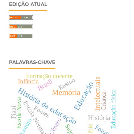
EDIÇÃO ATUAL
PALAVRAS-CHAVE
Formação docente
Intelectuais
Ensino
Brasil
Infância
Educação
História da educação
Memória
Educação física
Criança
Escola Nova
Escola Normal
Fontes
Piauí
História
Gênero
Leitura
Sujeito
Império
Fotografia