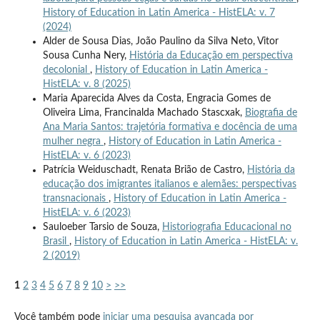
History of Education in Latin America - HistELA: v. 7
(2024)
Alder de Sousa Dias, João Paulino da Silva Neto, Vitor
Sousa Cunha Nery,
História da Educação em perspectiva
decolonial
,
History of Education in Latin America -
HistELA: v. 8 (2025)
Maria Aparecida Alves da Costa, Engracia Gomes de
Oliveira Lima, Francinalda Machado Stascxak,
Biografia de
Ana Maria Santos: trajetória formativa e docência de uma
mulher negra
,
History of Education in Latin America -
HistELA: v. 6 (2023)
Patrícia Weiduschadt, Renata Brião de Castro,
História da
educação dos imigrantes italianos e alemães: perspectivas
transnacionais
,
History of Education in Latin America -
HistELA: v. 6 (2023)
Sauloeber Tarsio de Souza,
Historiografia Educacional no
Brasil
,
History of Education in Latin America - HistELA: v.
2 (2019)
1
2
3
4
5
6
7
8
9
10
>
>>
Você também pode
iniciar uma pesquisa avançada por