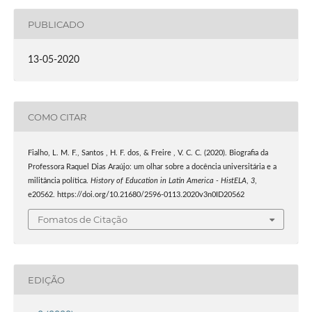
PUBLICADO
13-05-2020
COMO CITAR
Fialho, L. M. F., Santos , H. F. dos, & Freire , V. C. C. (2020). Biografia da
Professora Raquel Dias Araújo: um olhar sobre a docência universitária e a
militância política.
History of Education in Latin America - HistELA
,
3
,
e20562. https://doi.org/10.21680/2596-0113.2020v3n0ID20562
Fomatos de Citação
EDIÇÃO