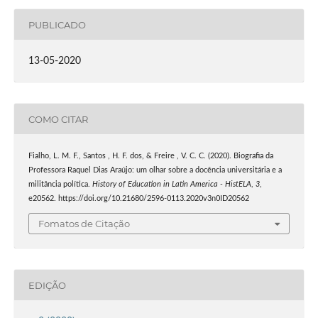
PUBLICADO
13-05-2020
COMO CITAR
Fialho, L. M. F., Santos , H. F. dos, & Freire , V. C. C. (2020). Biografia da
Professora Raquel Dias Araújo: um olhar sobre a docência universitária e a
militância política.
History of Education in Latin America - HistELA
,
3
,
e20562. https://doi.org/10.21680/2596-0113.2020v3n0ID20562
Fomatos de Citação
EDIÇÃO