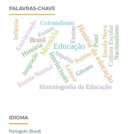
PALAVRAS-CHAVE
Escolarização
Infância
Colonialismo
História da educação
Fontes
Nacionalismo
Cultura Escolar
Escola Nova
Ensino
Memória
Piauí
Brasil
História
Educação
Império
Sujeito
Intelectuais
Imigração
Gênero
Escola Normal
Leitura
Historiografia da Educação
IDIOMA
Português (Brasil)