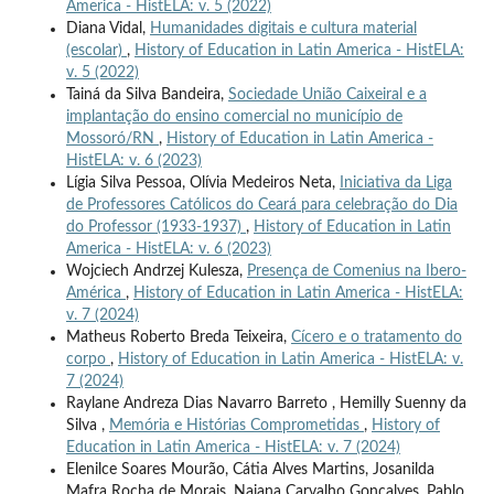
America - HistELA: v. 5 (2022)
Diana Vidal,
Humanidades digitais e cultura material
(escolar)
,
History of Education in Latin America - HistELA:
v. 5 (2022)
Tainá da Silva Bandeira,
Sociedade União Caixeiral e a
implantação do ensino comercial no município de
Mossoró/RN
,
History of Education in Latin America -
HistELA: v. 6 (2023)
Lígia Silva Pessoa, Olívia Medeiros Neta,
Iniciativa da Liga
de Professores Católicos do Ceará para celebração do Dia
do Professor (1933-1937)
,
History of Education in Latin
America - HistELA: v. 6 (2023)
Wojciech Andrzej Kulesza,
Presença de Comenius na Ibero-
América
,
History of Education in Latin America - HistELA:
v. 7 (2024)
Matheus Roberto Breda Teixeira,
Cícero e o tratamento do
corpo
,
History of Education in Latin America - HistELA: v.
7 (2024)
Raylane Andreza Dias Navarro Barreto , Hemilly Suenny da
Silva ,
Memória e Histórias Comprometidas
,
History of
Education in Latin America - HistELA: v. 7 (2024)
Elenilce Soares Mourão, Cátia Alves Martins, Josanilda
Mafra Rocha de Morais, Naiana Carvalho Gonçalves, Pablo