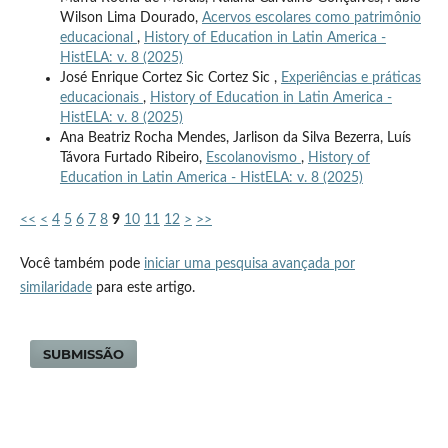
Wilson Lima Dourado,
Acervos escolares como patrimônio
educacional
,
History of Education in Latin America -
HistELA: v. 8 (2025)
José Enrique Cortez Sic Cortez Sic ,
Experiências e práticas
educacionais
,
History of Education in Latin America -
HistELA: v. 8 (2025)
Ana Beatriz Rocha Mendes, Jarlison da Silva Bezerra, Luís
Távora Furtado Ribeiro,
Escolanovismo
,
History of
Education in Latin America - HistELA: v. 8 (2025)
<<
<
4
5
6
7
8
9
10
11
12
>
>>
Você também pode
iniciar uma pesquisa avançada por
similaridade
para este artigo.
SUBMISSÃO