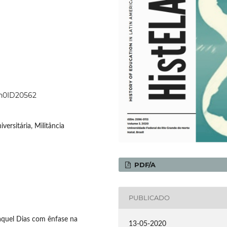
3n0ID20562
ersitária, Militância
PDF/A
PUBLICADO
Raquel Dias com ênfase na
13-05-2020