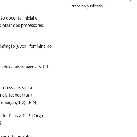
trabalho publicado.
ão docente, inicial e
 olhar dos professores.
infração juvenil feminina no
idades e abordagens. 5. Ed.
 professores sob a
ncia tecnocrata à
ormação, 1(2), 3-24.
 In: Pinsky, C. B. (Org.).
3.