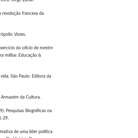
neiro, Jorge Zahar.
a revolução francesa da
ópolis: Vozes.
exercício do ofício de mestre
ra militar. Educação &
vida. São Paulo: Editora da
za: Armazém da Cultura.
019). Pesquisas Biográficas na
1-29.
ormativa de uma líder política