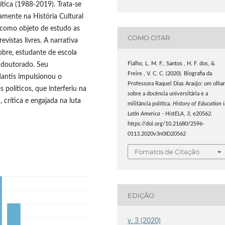
ítica (1988-2019). Trata-se
amente na História Cultural
a como objeto de estudo as
COMO CITAR
vistas livres. A narrativa
obre, estudante de escola
Fialho, L. M. F., Santos , H. F. dos, &
, doutorado. Seu
Freire , V. C. C. (2020). Biografia da
dantis impulsionou o
Professora Raquel Dias Araújo: um olha
 políticos, que interferiu na
sobre a docência universitária e a
 crítica e engajada na luta
militância política.
History of Education 
Latin America - HistELA
,
3
, e20562.
https://doi.org/10.21680/2596-
0113.2020v3n0ID20562
Fomatos de Citação
EDIÇÃO
v. 3 (2020)