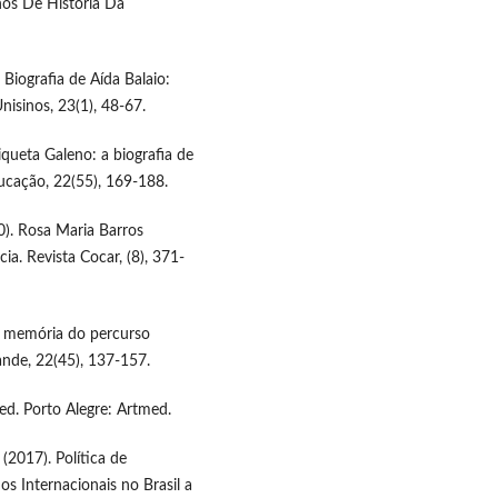
nos De História Da
. Biografia de Aída Balaio:
isinos, 23(1), 48-67.
riqueta Galeno: a biografia de
ducação, 22(55), 169-188.
20). Rosa Maria Barros
ia. Revista Cocar, (8), 371-
a e memória do percurso
ande, 22(45), 137-157.
 ed. Porto Alegre: Artmed.
. (2017). Política de
s Internacionais no Brasil a