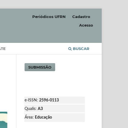
Periódicos UFRN
Cadastro
Acesso
ATE
BUSCAR
SUBMISSÃO
e-ISSN:
2596-0113
Qualis:
A3
Área:
Educação