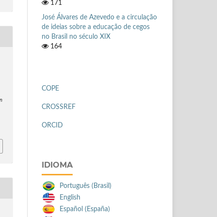
171
José Álvares de Azevedo e a circulação
de ideias sobre a educação de cegos
no Brasil no século XIX
164
r
COPE
in
CROSSREF
ORCID
IDIOMA
Português (Brasil)
English
Español (España)