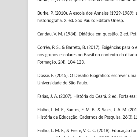
Burke, P. (1992). O que é História cultural?. Rio de Ja
Burke, P. (2010). A escola dos Annales (1929-1989): 
historiografia. 2. ed. São Paulo: Editora Unesp.
Candau, V. M. (1984). Didática em questão. 2 ed. Petr
Corrêa, P. S., & Barreto, B. (2017). Exigências para o 
nos grupos escolares no Brasil no contexto da ditadu
Formação, 2(4), 104-123.
Dosse. F. (2015). O Desafio Biográfico: escrever uma 
Universidade de São Paulo.
Farias, J. A. (2007). História do Ceará. 2 ed. Fortale
Fialho, L. M. F., Santos, F. M. B., & Sales, J. A. M. (2
História da Educação. Cadernos de Pesquisa, 26(3),1
Fialho, L. M. F., & Freire, V. C. C. (2018). Educação f