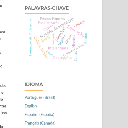
ão
PALAVRAS-CHAVE
História da educação
Ensino Primário
Formação de Professores
Criança
Escolarização
Sujeito
Educação
Memória
ara
Ensino
Gênero
Leitura
Império
Brasil
História
Cultura Escolar
o
Cultura escolar
Intelectuais
Piauí
u
Fontes
Concepções
ão
IDIOMA
ados
ine
Português (Brasil)
na
English
antes
 isso
Español (España)
m
Français (Canada)
do