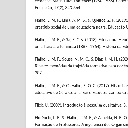
cearense: Maria Luiza Fontenele (1950-1965). Cader
Educação, 17(2), 343-364
Fialho, L. M. F., Lima, A. M. S., & Queiroz, Z. F. (2019)
prestígio social de uma educadora negra. Educação Un
Fialho, L. M. F., & Sa, E. C. V. (2018). Educadora Hen
uma literata e feminista (1887- 1964). História da E
Fialho, L. M. F., Sousa, N. M. C., & Diaz, J. M. H. (20
Ribeiro: memórias da trajetória formativa para docênc
387.
Fialho, L. M. F., & Carvalho, S. O. C. (2017). Históri
educativo de Célia Goiana. Série-Estudos, Campo Gr
Flick, U. (2009). Introdução à pesquisa qualitativa. 3.
Florêncio, L. R. S., Fialho, L. M. F., & Almeida, N. R. O
Formação de Professores: A ingerência dos Organismo