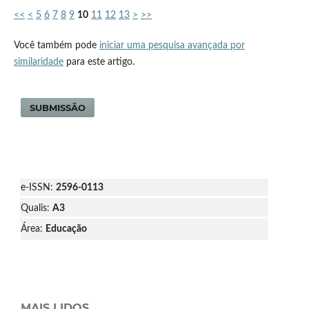
<<
<
5
6
7
8
9
10
11
12
13
>
>>
Você também pode
iniciar uma pesquisa avançada por
similaridade
para este artigo.
SUBMISSÃO
e-ISSN:
2596-0113
Qualis:
A3
Área:
Educação
MAIS LIDOS