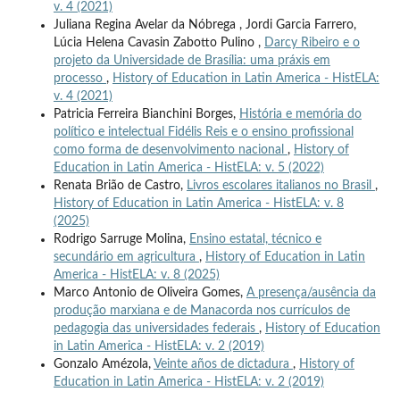
v. 4 (2021)
Juliana Regina Avelar da Nóbrega , Jordi Garcia Farrero,
Lúcia Helena Cavasin Zabotto Pulino ,
Darcy Ribeiro e o
projeto da Universidade de Brasília: uma práxis em
processo
,
History of Education in Latin America - HistELA:
v. 4 (2021)
Patricia Ferreira Bianchini Borges,
História e memória do
político e intelectual Fidélis Reis e o ensino profissional
como forma de desenvolvimento nacional
,
History of
Education in Latin America - HistELA: v. 5 (2022)
Renata Brião de Castro,
Livros escolares italianos no Brasil
,
History of Education in Latin America - HistELA: v. 8
(2025)
Rodrigo Sarruge Molina,
Ensino estatal, técnico e
secundário em agricultura
,
History of Education in Latin
America - HistELA: v. 8 (2025)
Marco Antonio de Oliveira Gomes,
A presença/ausência da
produção marxiana e de Manacorda nos currículos de
pedagogia das universidades federais
,
History of Education
in Latin America - HistELA: v. 2 (2019)
Gonzalo Amézola,
Veinte años de dictadura
,
History of
Education in Latin America - HistELA: v. 2 (2019)