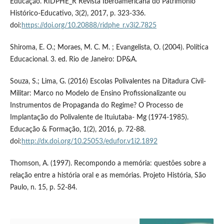
Educação. RIDPHE_R Revista Iberoamericana do Patrimônio
Histórico-Educativo, 3(2), 2017, p. 323-336.
doi:
https://doi.org/10.20888/ridphe_r.v3i2.7825
Shiroma, E. O.; Moraes, M. C. M. ; Evangelista, O. (2004). Política
Educacional. 3. ed. Rio de Janeiro: DP&A.
Souza, S.; Lima, G. (2016) Escolas Polivalentes na Ditadura Civil-
Militar: Marco no Modelo de Ensino Profissionalizante ou
Instrumentos de Propaganda do Regime? O Processo de
Implantação do Polivalente de Ituiutaba- Mg (1974-1985).
Educação & Formação, 1(2), 2016, p. 72-88.
doi:
http://dx.doi.org/10.25053/edufor.v1i2.1892
Thomson, A. (1997). Recompondo a memória: questões sobre a
relação entre a história oral e as memórias. Projeto História, São
Paulo, n. 15, p. 52-84.