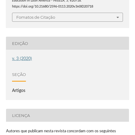
Education in Latin America - HistELA
,
3
, e20718.
https://doi.org/10.21680/2596-0113.2020v3n0ID20718
Fomatos de Citação
EDIÇÃO
v. 3 (2020)
SEÇÃO
Artigos
LICENÇA
Autores que publicam nesta revista concordam com os seguintes