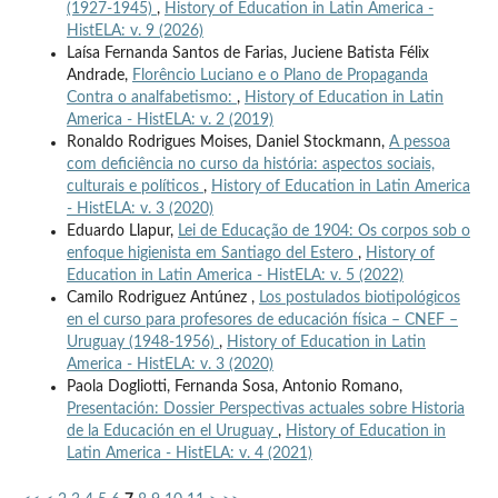
(1927-1945)
,
History of Education in Latin America -
HistELA: v. 9 (2026)
Laísa Fernanda Santos de Farias, Juciene Batista Félix
Andrade,
Florêncio Luciano e o Plano de Propaganda
Contra o analfabetismo:
,
History of Education in Latin
America - HistELA: v. 2 (2019)
Ronaldo Rodrigues Moises, Daniel Stockmann,
A pessoa
com deficiência no curso da história: aspectos sociais,
culturais e políticos
,
History of Education in Latin America
- HistELA: v. 3 (2020)
Eduardo Llapur,
Lei de Educação de 1904: Os corpos sob o
enfoque higienista em Santiago del Estero
,
History of
Education in Latin America - HistELA: v. 5 (2022)
Camilo Rodriguez Antúnez ,
Los postulados biotipológicos
en el curso para profesores de educación física – CNEF –
Uruguay (1948-1956)
,
History of Education in Latin
America - HistELA: v. 3 (2020)
Paola Dogliotti, Fernanda Sosa, Antonio Romano,
Presentación: Dossier Perspectivas actuales sobre Historia
de la Educación en el Uruguay
,
History of Education in
Latin America - HistELA: v. 4 (2021)