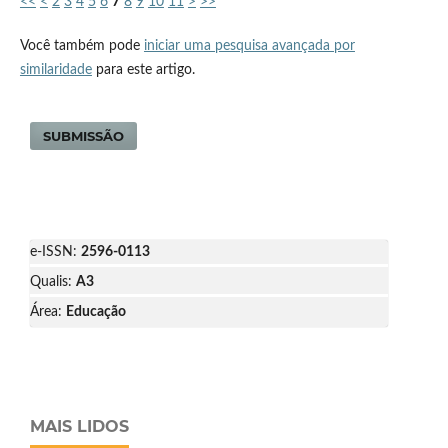
<<
<
2
3
4
5
6
7
8
9
10
11
>
>>
Você também pode
iniciar uma pesquisa avançada por
similaridade
para este artigo.
SUBMISSÃO
e-ISSN:
2596-0113
Qualis:
A3
Área:
Educação
MAIS LIDOS