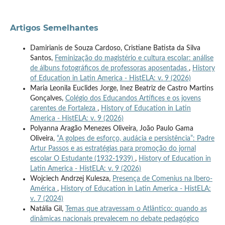
Artigos Semelhantes
Damirianis de Souza Cardoso, Cristiane Batista da Silva
Santos,
Feminização do magistério e cultura escolar: análise
de álbuns fotográficos de professoras aposentadas
,
History
of Education in Latin America - HistELA: v. 9 (2026)
Maria Leonila Euclides Jorge, Inez Beatriz de Castro Martins
Gonçalves,
Colégio dos Educandos Artífices e os jovens
carentes de Fortaleza
,
History of Education in Latin
America - HistELA: v. 9 (2026)
Polyanna Aragão Menezes Oliveira, João Paulo Gama
Oliveira,
“A golpes de esforço, audácia e persistência”: Padre
Artur Passos e as estratégias para promoção do jornal
escolar O Estudante (1932-1939)
,
History of Education in
Latin America - HistELA: v. 9 (2026)
Wojciech Andrzej Kulesza,
Presença de Comenius na Ibero-
América
,
History of Education in Latin America - HistELA:
v. 7 (2024)
Natália Gil,
Temas que atravessam o Atlântico: quando as
dinâmicas nacionais prevalecem no debate pedagógico