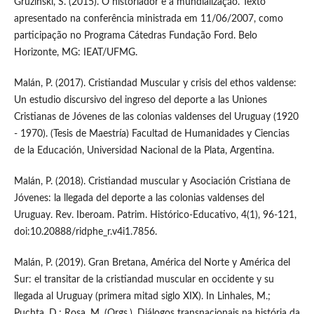
Gruzinski, S. (2015). O historiador e a mundialização. Texto
apresentado na conferência ministrada em 11/06/2007, como
participação no Programa Cátedras Fundação Ford. Belo
Horizonte, MG: IEAT/UFMG.
Malán, P. (2017). Cristiandad Muscular y crisis del ethos valdense:
Un estudio discursivo del ingreso del deporte a las Uniones
Cristianas de Jóvenes de las colonias valdenses del Uruguay (1920
- 1970). (Tesis de Maestría) Facultad de Humanidades y Ciencias
de la Educación, Universidad Nacional de la Plata, Argentina.
Malán, P. (2018). Cristiandad muscular y Asociación Cristiana de
Jóvenes: la llegada del deporte a las colonias valdenses del
Uruguay. Rev. Iberoam. Patrim. Histórico-Educativo, 4(1), 96-121,
doi:10.20888/ridphe_r.v4i1.7856.
Malán, P. (2019). Gran Bretana, América del Norte y América del
Sur: el transitar de la cristiandad muscular en occidente y su
llegada al Uruguay (primera mitad siglo XIX). In Linhales, M.;
Puchta, D.; Rosa, M. (Orgs.). Diálogos transnacionais na história da