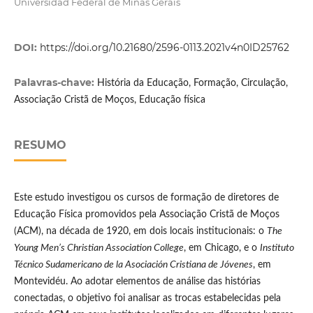
Universidad Federal de Minas Gerais
DOI:
https://doi.org/10.21680/2596-0113.2021v4n0ID25762
Palavras-chave:
História da Educação, Formação, Circulação,
Associação Cristã de Moços, Educação física
RESUMO
Este estudo investigou os cursos de formação de diretores de
Educação Física promovidos pela Associação Cristã de Moços
(ACM), na década de 1920, em dois locais institucionais: o
The
Young Men’s Christian Association College
, em Chicago, e o
Instituto
Técnico Sudamericano de la Asociación Cristiana de Jóvenes
, em
Montevidéu. Ao adotar elementos de análise das histórias
conectadas, o objetivo foi analisar as trocas estabelecidas pela