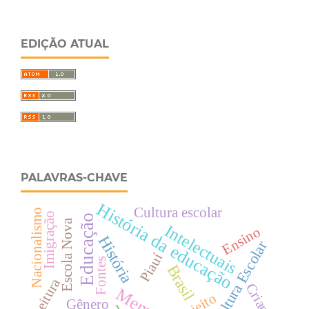
EDIÇÃO ATUAL
PALAVRAS-CHAVE
História da educação
Cultura escolar
Nacionalismo
Imigração
Educação
Escola Nova
Intelectuais
Ensino
História
Cultura Escolar
Piauí
Fontes
Brasil
Leitura
Criança
Sujeito
Gênero