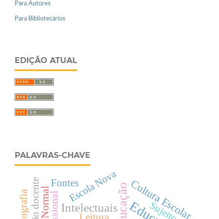
Para Autores
Para Bibliotecários
EDIÇÃO ATUAL
PALAVRAS-CHAVE
Escola Nova
Formação docente
Cultura Escolar
Fontes
Escola Normal
Fotografia
Educação
Sujeito
Intelectuais
Leitura