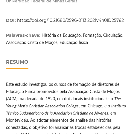
Universidad Federal de Minas Gerais
DOI:
https://doi.org/10.21680/2596-0113.2021v4n0ID25762
Palavras-chave:
História da Educação, Formação, Circulação,
Associação Cristã de Moços, Educação física
RESUMO
Este estudo investigou os cursos de formação de diretores de
Educação Física promovidos pela Associação Cristã de Moços
(ACM), na década de 1920, em dois locais institucionais: o
The
Young Men’s Christian Association College
, em Chicago, e o
Instituto
Técnico Sudamericano de la Asociación Cristiana de Jóvenes
, em
Montevidéu. Ao adotar elementos de análise das histórias
conectadas, o objetivo foi analisar as trocas estabelecidas pela