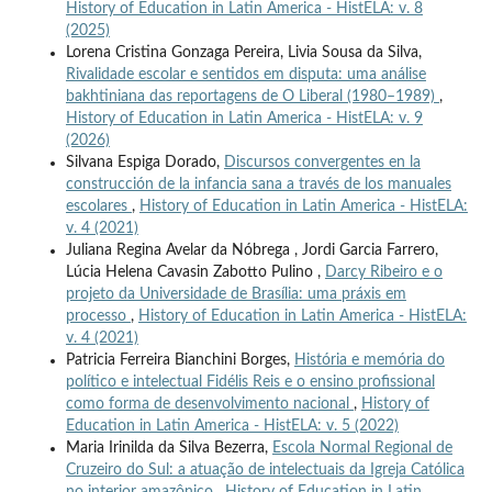
History of Education in Latin America - HistELA: v. 8
(2025)
Lorena Cristina Gonzaga Pereira, Livia Sousa da Silva,
Rivalidade escolar e sentidos em disputa: uma análise
bakhtiniana das reportagens de O Liberal (1980–1989)
,
History of Education in Latin America - HistELA: v. 9
(2026)
Silvana Espiga Dorado,
Discursos convergentes en la
construcción de la infancia sana a través de los manuales
escolares
,
History of Education in Latin America - HistELA:
v. 4 (2021)
Juliana Regina Avelar da Nóbrega , Jordi Garcia Farrero,
Lúcia Helena Cavasin Zabotto Pulino ,
Darcy Ribeiro e o
projeto da Universidade de Brasília: uma práxis em
processo
,
History of Education in Latin America - HistELA:
v. 4 (2021)
Patricia Ferreira Bianchini Borges,
História e memória do
político e intelectual Fidélis Reis e o ensino profissional
como forma de desenvolvimento nacional
,
History of
Education in Latin America - HistELA: v. 5 (2022)
Maria Irinilda da Silva Bezerra,
Escola Normal Regional de
Cruzeiro do Sul: a atuação de intelectuais da Igreja Católica
no interior amazônico
,
History of Education in Latin