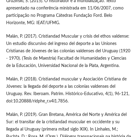
Gruzinski, S. (2015). O historiador e a mundialização. Texto
apresentado na conferência ministrada em 11/06/2007, como
participação no Programa Cátedras Fundação Ford. Belo
Horizonte, MG: IEAT/UFMG.
Malán, P. (2017). Cristiandad Muscular y crisis del ethos valdense:
Un estudio discursivo del ingreso del deporte a las Uniones
Cristianas de Jóvenes de las colonias valdenses del Uruguay (1920
- 1970). (Tesis de Maestría) Facultad de Humanidades y Ciencias
de la Educación, Universidad Nacional de la Plata, Argentina.
Malán, P. (2018). Cristiandad muscular y Asociación Cristiana de
Jóvenes: la llegada del deporte a las colonias valdenses del
Uruguay. Rev. Iberoam. Patrim. Histórico-Educativo, 4(1), 96-121,
doi:10.20888/ridphe_r.v4i1.7856.
Malán, P. (2019). Gran Bretana, América del Norte y América del
Sur: el transitar de la cristiandad muscular en occidente y su
llegada al Uruguay (primera mitad siglo XIX). In Linhales, M.;
Puchta, D.; Rosa, M. (Orgs.). Diálogos transnacionais na história da