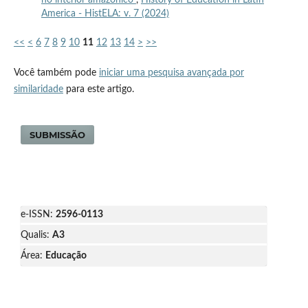
America - HistELA: v. 7 (2024)
<<
<
6
7
8
9
10
11
12
13
14
>
>>
Você também pode
iniciar uma pesquisa avançada por
similaridade
para este artigo.
SUBMISSÃO
e-ISSN:
2596-0113
Qualis:
A3
Área:
Educação