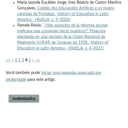
Maria Leonila Euclides Jorge, Inez Beatriz de Castro Martins
Gonçalves,
Colégio dos Educandos Artífices e os jovens
carentes de Fortaleza
,
History of Education in Latin
America - HistELA: v. 9 (2026)
Pamela Reisin,
“¿Hay aspectos de la reforma escolar
mejicana que convenga hacer nuestros?” Pregunta
planteada en una reunión de la Unión Nacional de
Magisterio (U.N.M) de Uruguay en 1938
,
History of
Education in Latin America - HistELA: v. 4 (2021)
<<
<
1
2
3
4
5
>
>>
Você também pode
iniciar uma pesquisa avançada por
similaridade
para este artigo.
SUBMISSÃO