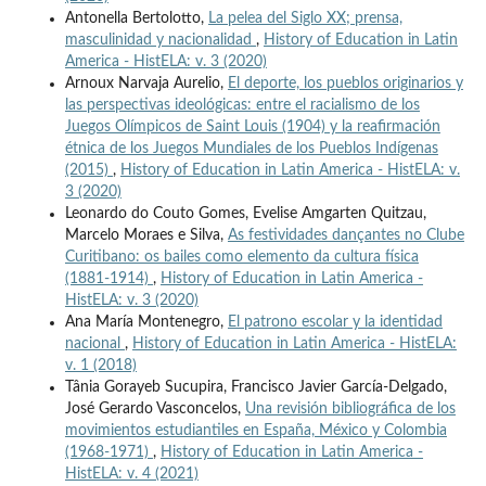
Antonella Bertolotto,
La pelea del Siglo XX; prensa,
masculinidad y nacionalidad
,
History of Education in Latin
America - HistELA: v. 3 (2020)
Arnoux Narvaja Aurelio,
El deporte, los pueblos originarios y
las perspectivas ideológicas: entre el racialismo de los
Juegos Olímpicos de Saint Louis (1904) y la reafirmación
étnica de los Juegos Mundiales de los Pueblos Indígenas
(2015)
,
History of Education in Latin America - HistELA: v.
3 (2020)
Leonardo do Couto Gomes, Evelise Amgarten Quitzau,
Marcelo Moraes e Silva,
As festividades dançantes no Clube
Curitibano: os bailes como elemento da cultura física
(1881-1914)
,
History of Education in Latin America -
HistELA: v. 3 (2020)
Ana María Montenegro,
El patrono escolar y la identidad
nacional
,
History of Education in Latin America - HistELA:
v. 1 (2018)
Tânia Gorayeb Sucupira, Francisco Javier García-Delgado,
José Gerardo Vasconcelos,
Una revisión bibliográfica de los
movimientos estudiantiles en España, México y Colombia
(1968-1971)
,
History of Education in Latin America -
HistELA: v. 4 (2021)