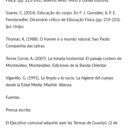
Física. (pp. 223-242). Buenos Aires: Miño y Dávila Editores.
Soares, C. (2014). Educação do corpo. En F. J. González, & P. E.
Fensterseifer, Dicionário crítico de Educação Física (pp. 219-223).
Ijuí: Unijuí.
Thomas, K. (1988). O homen e o mundo natural. Sao Paulo:
Companhia das Letras.
Torres Corral, A. (2007). La mirada horizontal. El paisaje costero de
Montevideo. Montevideo: Ediciones de la Banda Oriental.
Vigarello, G. (1991). Lo limpio y lo sucio. La higiene del cuerpo
desde la Edad Media. Madrid: Alianza.
Fuentes.
Prensa escrita:
El Ejecutivo comunal adquirió ayer las Termas de Guaviyú. (2 de