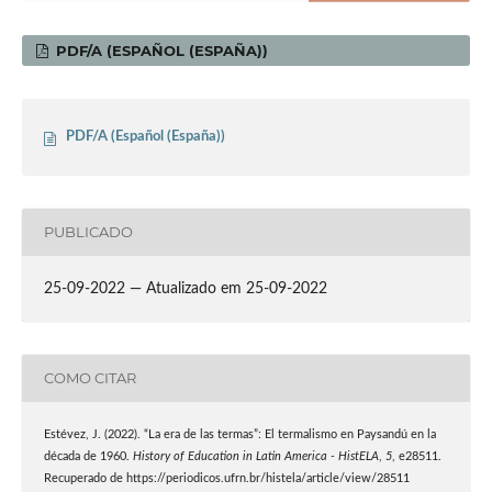
PDF/A (ESPAÑOL (ESPAÑA))
PDF/A (Español (España))
PUBLICADO
25-09-2022 — Atualizado em 25-09-2022
COMO CITAR
Estévez, J. (2022). “La era de las termas”: El termalismo en Paysandú en la
década de 1960.
History of Education in Latin America - HistELA
,
5
, e28511.
Recuperado de https://periodicos.ufrn.br/histela/article/view/28511