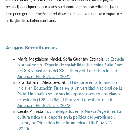
trabalho online (ex.: em repositórios institucionais ou na sua página
pessoal) a qualquer ponto antes ou durante o processo editorial, já que
isso pode gerar alterações produtivas, bem como aumentar o impacto e
a citação do trabalho publicado.
Artigos Semelhantes
María Magdalena Maciel, Sofía Guantay Estrabis,
La Escuela
Normal como “Espacio de sociabilidad femenina Salta fines
del XIX y mediados del XX
,
History of Education in Latin
America - HistELA: v. 4 (2021)
Iara Buffarini, Alejo Levoratti,
El deporte en la formación
inicial en Educación Física en la Universidad Nacional de La
Plata. Un análisis sobre sus incorporaciones en dos planes
de estudio (1982-1986)
,
History of Education in Latin
America - HistELA: v. 5 (2022)
Cecilia Almada,
Los privilegiados en la Nueva Argentina. La
cultura física y el deporte en la política del peronismo
,
History of Education in Latin America - HistELA: v. 3
(2020)