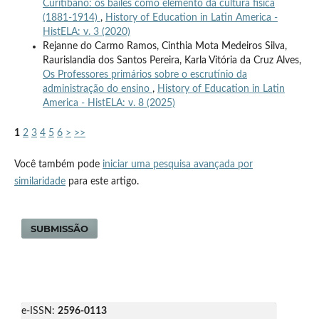
Curitibano: os bailes como elemento da cultura física
(1881-1914)
,
History of Education in Latin America -
HistELA: v. 3 (2020)
Rejanne do Carmo Ramos, Cinthia Mota Medeiros Silva,
Raurislandia dos Santos Pereira, Karla Vitória da Cruz Alves,
Os Professores primários sobre o escrutínio da
administração do ensino
,
History of Education in Latin
America - HistELA: v. 8 (2025)
1
2
3
4
5
6
>
>>
Você também pode
iniciar uma pesquisa avançada por
similaridade
para este artigo.
SUBMISSÃO
e-ISSN:
2596-0113