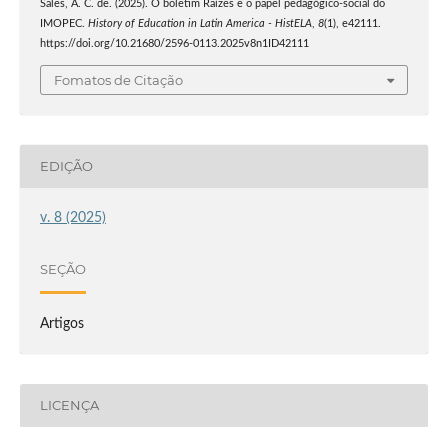
Sales, A. C. de. (2025). O boletim Raízes e o papel pedagógico-social do
IMOPEC.
History of Education in Latin America - HistELA
,
8
(1), e42111.
https://doi.org/10.21680/2596-0113.2025v8n1ID42111
Fomatos de Citação
EDIÇÃO
v. 8 (2025)
SEÇÃO
Artigos
LICENÇA