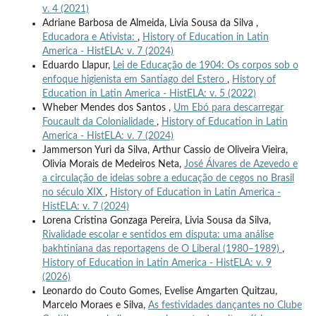
v. 4 (2021)
Adriane Barbosa de Almeida, Livia Sousa da Silva ,
Educadora e Ativista:
,
History of Education in Latin
America - HistELA: v. 7 (2024)
Eduardo Llapur,
Lei de Educação de 1904: Os corpos sob o
enfoque higienista em Santiago del Estero
,
History of
Education in Latin America - HistELA: v. 5 (2022)
Wheber Mendes dos Santos ,
Um Ebó para descarregar
Foucault da Colonialidade
,
History of Education in Latin
America - HistELA: v. 7 (2024)
Jammerson Yuri da Silva, Arthur Cassio de Oliveira Vieira,
Olivia Morais de Medeiros Neta,
José Álvares de Azevedo e
a circulação de ideias sobre a educação de cegos no Brasil
no século XIX
,
History of Education in Latin America -
HistELA: v. 7 (2024)
Lorena Cristina Gonzaga Pereira, Livia Sousa da Silva,
Rivalidade escolar e sentidos em disputa: uma análise
bakhtiniana das reportagens de O Liberal (1980–1989)
,
History of Education in Latin America - HistELA: v. 9
(2026)
Leonardo do Couto Gomes, Evelise Amgarten Quitzau,
Marcelo Moraes e Silva,
As festividades dançantes no Clube