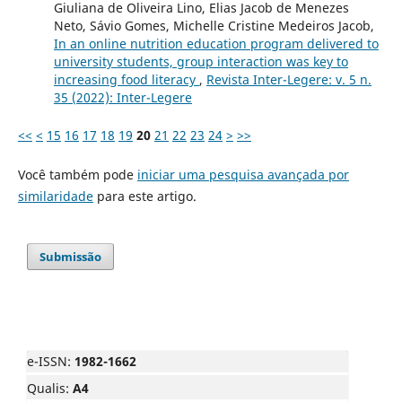
Giuliana de Oliveira Lino, Elias Jacob de Menezes
Neto, Sávio Gomes, Michelle Cristine Medeiros Jacob,
In an online nutrition education program delivered to
university students, group interaction was key to
increasing food literacy
,
Revista Inter-Legere: v. 5 n.
35 (2022): Inter-Legere
<<
<
15
16
17
18
19
20
21
22
23
24
>
>>
Você também pode
iniciar uma pesquisa avançada por
similaridade
para este artigo.
Submissão
e-ISSN:
1982-1662
Qualis:
A4