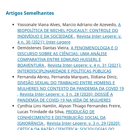
Artigos Semelhantes
Yossonale Viana Alves, Marcio Adriano de Azevedo,
A
BIOPOLÍTICA DE MICHEL FOUCAULT: CONTROLE DO
INDIVÍDUO E DA SOCIEDADE
,
Revista Inter-Legere: v.
4 n. 30 (2021): Inter-Legere
Demóstenes Dantas Vieira,
A FENOMENOLOGIA E O
DISCURSO SOBRE AS CIÊNCIAS: UMA ANÁLISE
COMPARATIVA ENTRE EDMUND HUSSERL E
BOAVENTURA
,
Revista Inter-Legere: v. 4 n. 31 (2021):
INTERDISCIPLINARIDADE E POLÍTICAS PÚBLICAS
Fernanda Abreu, Fernanda Marques, Ilidiana Diniz,
DIVISÃO SEXUAL DO TRABALHO ENTRE HOMENS E
MULHERES NO CONTEXTO DA PANDEMIA DA COVID 19
,
Revista Inter-Legere: v. 3 n. 28 (2020): DOSSIÊ A
PANDEMIA DE COVID-19 NA VIDA DE MULHERES
Cynthia Lins Hamlin, Alyson Thiago Fernandes Freire,
Lucas Trindade da Silva,
PRODUÇÃO DE
CONHECIMENTO E DISTRIBUIÇÃO SOCIAL DA
IGNORÂNCIA
,
Revista Inter-Legere: v. 3 n. 29 (2020):
CRÍTICA DA RAZÃO CIENTÍFICA: SOCIOLOGIAS DO