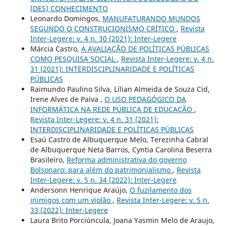
(DES) CONHECIMENTO
Leonardo Domingos,
MANUFATURANDO MUNDOS
SEGUNDO O CONSTRUCIONISMO CRÍTICO
,
Revista
Inter-Legere: v. 4 n. 30 (2021): Inter-Legere
Márcia Castro,
A AVALIAÇÃO DE POLÍTICAS PÚBLICAS
COMO PESQUISA SOCIAL
,
Revista Inter-Legere: v. 4 n.
31 (2021): INTERDISCIPLINARIDADE E POLÍTICAS
PÚBLICAS
Raimundo Paulino Silva, Lílian Almeida de Souza Cid,
Irene Alves de Paiva ,
O USO PEDAGÓGICO DA
INFORMÁTICA NA REDE PÚBLICA DE EDUCAÇÃO
,
Revista Inter-Legere: v. 4 n. 31 (2021):
INTERDISCIPLINARIDADE E POLÍTICAS PÚBLICAS
Esaú Castro de Albuquerque Melo, Terezinha Cabral
de Albuquerque Neta Barros, Cyntia Carolina Beserra
Brasileiro,
Reforma administrativa do governo
Bolsonaro: para além do patrimonialismo
,
Revista
Inter-Legere: v. 5 n. 34 (2022): Inter-Legere
Andersonn Henrique Araújo,
O fuzilamento dos
inimigos com um violão
,
Revista Inter-Legere: v. 5 n.
33 (2022): Inter-Legere
Laura Brito Porciúncula, Joana Yasmin Melo de Araujo,