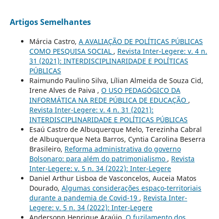
Artigos Semelhantes
Márcia Castro,
A AVALIAÇÃO DE POLÍTICAS PÚBLICAS
COMO PESQUISA SOCIAL
,
Revista Inter-Legere: v. 4 n.
31 (2021): INTERDISCIPLINARIDADE E POLÍTICAS
PÚBLICAS
Raimundo Paulino Silva, Lílian Almeida de Souza Cid,
Irene Alves de Paiva ,
O USO PEDAGÓGICO DA
INFORMÁTICA NA REDE PÚBLICA DE EDUCAÇÃO
,
Revista Inter-Legere: v. 4 n. 31 (2021):
INTERDISCIPLINARIDADE E POLÍTICAS PÚBLICAS
Esaú Castro de Albuquerque Melo, Terezinha Cabral
de Albuquerque Neta Barros, Cyntia Carolina Beserra
Brasileiro,
Reforma administrativa do governo
Bolsonaro: para além do patrimonialismo
,
Revista
Inter-Legere: v. 5 n. 34 (2022): Inter-Legere
Daniel Arthur Lisboa de Vasconcelos, Auceia Matos
Dourado,
Algumas considerações espaço-territoriais
durante a pandemia de Covid-19
,
Revista Inter-
Legere: v. 5 n. 34 (2022): Inter-Legere
Andersonn Henrique Araújo,
O fuzilamento dos