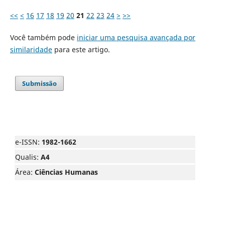
<<
<
16
17
18
19
20
21
22
23
24
>
>>
Você também pode
iniciar uma pesquisa avançada por
similaridade
para este artigo.
Submissão
e-ISSN:
1982-1662
Qualis:
A4
Área:
Ciências Humanas