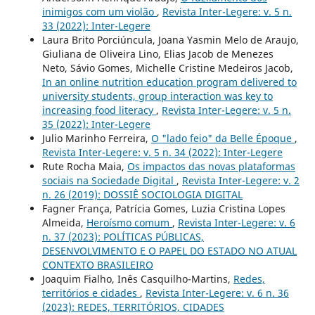
inimigos com um violão
,
Revista Inter-Legere: v. 5 n.
33 (2022): Inter-Legere
Laura Brito Porciúncula, Joana Yasmin Melo de Araujo,
Giuliana de Oliveira Lino, Elias Jacob de Menezes
Neto, Sávio Gomes, Michelle Cristine Medeiros Jacob,
In an online nutrition education program delivered to
university students, group interaction was key to
increasing food literacy
,
Revista Inter-Legere: v. 5 n.
35 (2022): Inter-Legere
Julio Marinho Ferreira,
O "lado feio" da Belle Époque
,
Revista Inter-Legere: v. 5 n. 34 (2022): Inter-Legere
Rute Rocha Maia,
Os impactos das novas plataformas
sociais na Sociedade Digital
,
Revista Inter-Legere: v. 2
n. 26 (2019): DOSSIÊ SOCIOLOGIA DIGITAL
Fagner França, Patrícia Gomes, Luzia Cristina Lopes
Almeida,
Heroísmo comum
,
Revista Inter-Legere: v. 6
n. 37 (2023): POLÍTICAS PÚBLICAS,
DESENVOLVIMENTO E O PAPEL DO ESTADO NO ATUAL
CONTEXTO BRASILEIRO
Joaquim Fialho, Inês Casquilho-Martins,
Redes,
territórios e cidades
,
Revista Inter-Legere: v. 6 n. 36
(2023): REDES, TERRITÓRIOS, CIDADES