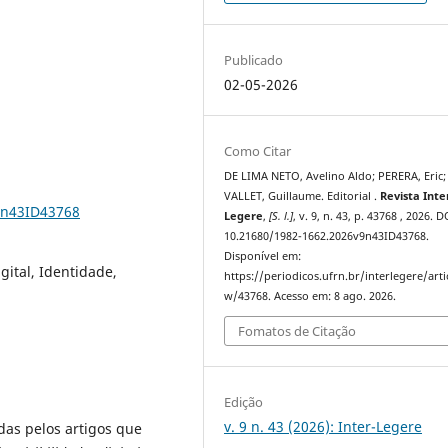
Publicado
02-05-2026
Como Citar
DE LIMA NETO, Avelino Aldo; PERERA, Eric;
VALLET, Guillaume. Editorial .
Revista Inte
9n43ID43768
Legere
,
[S. l.]
, v. 9, n. 43, p. 43768 , 2026. D
10.21680/1982-1662.2026v9n43ID43768.
Disponível em:
gital, Identidade,
https://periodicos.ufrn.br/interlegere/arti
w/43768. Acesso em: 8 ago. 2026.
Fomatos de Citação
Edição
v. 9 n. 43 (2026): Inter-Legere
das pelos artigos que