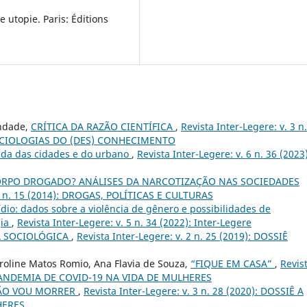
e utopie. Paris: Éditions
indade,
CRÍTICA DA RAZÃO CIENTÍFICA
,
Revista Inter-Legere: v. 3 n
 SOCIOLOGIAS DO (DES) CONHECIMENTO
lada das cidades e do urbano
,
Revista Inter-Legere: v. 6 n. 36 (2023)
ORPO DROGADO? ANÁLISES DA NARCOTIZAÇÃO NAS SOCIEDADES
e: n. 15 (2014): DROGAS, POLÍTICAS E CULTURAS
dio: dados sobre a violência de gênero e possibilidades de
gia
,
Revista Inter-Legere: v. 5 n. 34 (2022): Inter-Legere
A SOCIOLÓGICA
,
Revista Inter-Legere: v. 2 n. 25 (2019): DOSSIÊ
roline Matos Romio, Ana Flavia de Souza,
“FIQUE EM CASA”
,
Revis
 A PANDEMIA DE COVID-19 NA VIDA DE MULHERES
ÃO VOU MORRER
,
Revista Inter-Legere: v. 3 n. 28 (2020): DOSSIÊ A
HERES