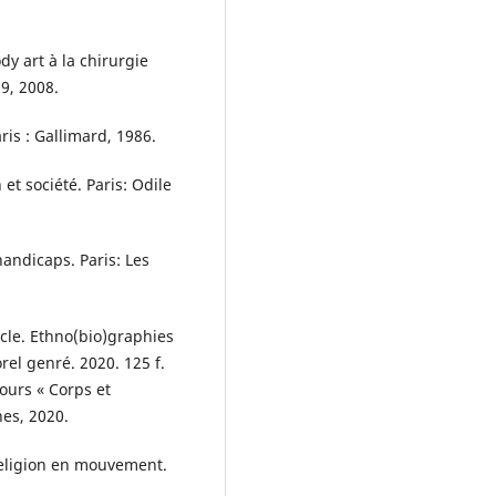
y art à la chirurgie
89, 2008.
is : Gallimard, 1986.
et société. Paris: Odile
andicaps. Paris: Les
le. Ethno(bio)graphies
rel genré. 2020. 125 f.
ours « Corps et
nes, 2020.
 religion en mouvement.