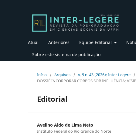
Atual
Anteriores
Equipe Editorial
Notí
Sobre este sistema de publicação
Início
/
Arquivos
/
v. 9 n. 43 (2026): Inter-Legere
/
DOSSIÊ INCORPORAR CORPOS SOB INFLUÊNCIA: VISIB
Editorial
Avelino Aldo de Lima Neto
Instituto Federal do Rio Grande do Norte