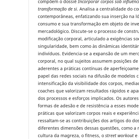
compõem o dossiê
Incorporar corpos sob influência
transformação de si.
Analisa a centralidade do c
contemporâneas, enfatizando sua inserção na l
consumo e sua transformação em objeto de inve
mercadológico. Discute-se o processo de constr
modificação corporal, articulado a exigências s
singularidade, bem como às dinâmicas identitá
indivíduos. Evidencia-se a expansão de um mer
corporal, no qual sujeitos assumem posições d
aderentes a práticas contínuas de aperfeiçoamen
papel das redes sociais na difusão de modelos c
intensificação da visibilidade dos corpos, media
coaches que valorizam resultados rápidos e ap
dos processos e esforços implicados. Os auto
formas de adesão e de resistência a esses mode
práticas que valorizam corpos reais e experiência
ressaltam-se as contribuições dos artigos do do
diferentes dimensões dessas questões, como a n
cultura da magreza, o fitness, o
street workout
e 