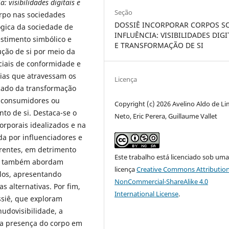
: visibilidades digitais e
Seção
orpo nas sociedades
DOSSIÊ INCORPORAR CORPOS S
ógica da sociedade de
INFLUÊNCIA: VISIBILIDADES DIGI
stimento simbólico e
E TRANSFORMAÇÃO DE SI
ução de si por meio da
ociais de conformidade e
rias que atravessam os
Licença
cado da transformação
e consumidores ou
Copyright (c) 2026 Avelino Aldo de L
to de si. Destaca-se o
Neto, Eric Perera, Guillaume Vallet
orporais idealizados e na
da por influenciadores e
arentes, em detrimento
Este trabalho está licenciado sob um
res também abordam
licença
Creative Commons Attribution
los, apresentando
NonCommercial-ShareAlike 4.0
s alternativas. Por fim,
International License
.
ssiê, que exploram
udovisibilidade, a
a presença do corpo em