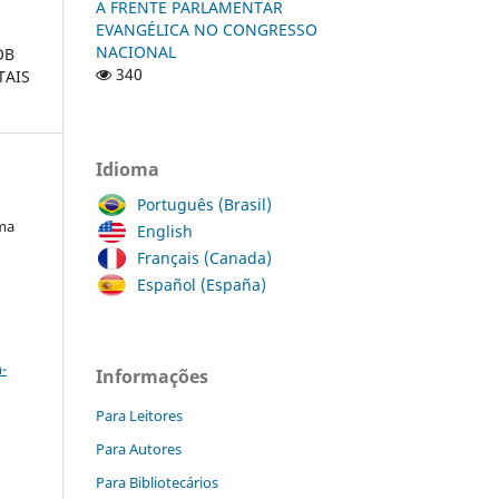
A FRENTE PARLAMENTAR
EVANGÉLICA NO CONGRESSO
NACIONAL
OB
340
TAIS
Idioma
Português (Brasil)
ima
English
Français (Canada)
Español (España)
a
-
Informações
Para Leitores
Para Autores
Para Bibliotecários