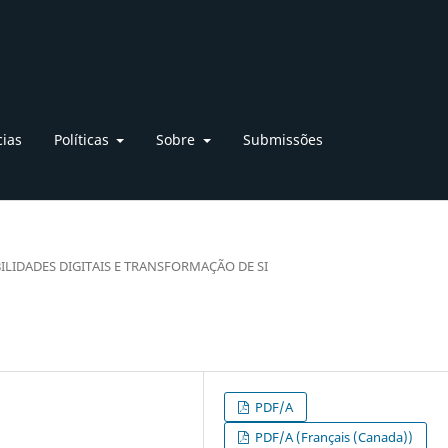
cias
Políticas
Sobre
Submissões
ILIDADES DIGITAIS E TRANSFORMAÇÃO DE SI
PDF/A
PDF/A (Français (Canada))