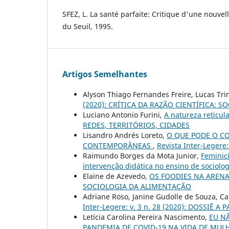
SFEZ, L. La santé parfaite: Critique d'une nouvell
du Seuil, 1995.
Artigos Semelhantes
Alyson Thiago Fernandes Freire, Lucas Tr
(2020): CRÍTICA DA RAZÃO CIENTÍFICA:
Luciano Antonio Furini,
A natureza reticu
REDES, TERRITÓRIOS, CIDADES
Lisandro Andrés Loreto,
O QUE PODE O C
CONTEMPORÂNEAS
,
Revista Inter-Leger
Raimundo Borges da Mota Junior,
Feminicí
intervenção didática no ensino de sociolo
Elaine de Azevedo,
OS FOODIES NA AREN
SOCIOLOGIA DA ALIMENTAÇÃO
Adriane Roso, Janine Gudolle de Souza, Ca
Inter-Legere: v. 3 n. 28 (2020): DOSSIÊ
Letícia Carolina Pereira Nascimento,
EU N
PANDEMIA DE COVID-19 NA VIDA DE MUL