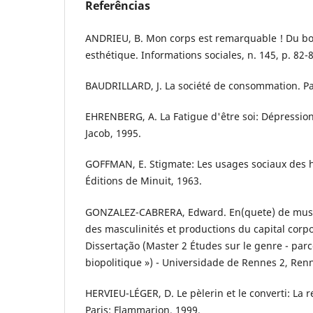
Referências
ANDRIEU, B. Mon corps est remarquable ! Du bod
esthétique. Informations sociales, n. 145, p. 82-
BAUDRILLARD, J. La société de consommation. Par
EHRENBERG, A. La Fatigue d'être soi: Dépression 
Jacob, 1995.
GOFFMAN, E. Stigmate: Les usages sociaux des h
Éditions de Minuit, 1963.
GONZALEZ-CABRERA, Edward. En(quete) de musc
des masculinités et productions du capital corpo
Dissertação (Master 2 Études sur le genre - parc
biopolitique ») - Universidade de Rennes 2, Ren
HERVIEU-LÉGER, D. Le pèlerin et le converti: La
Paris: Flammarion, 1999.