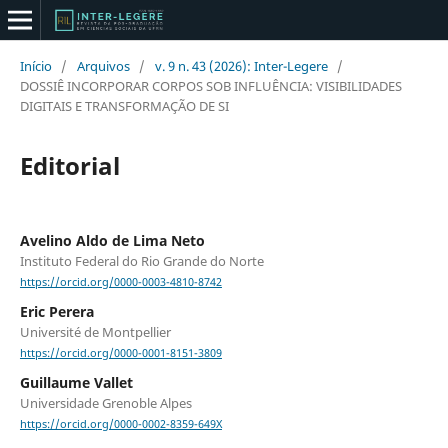
Início
/
Arquivos
/
v. 9 n. 43 (2026): Inter-Legere
/
DOSSIÊ INCORPORAR CORPOS SOB INFLUÊNCIA: VISIBILIDADES
DIGITAIS E TRANSFORMAÇÃO DE SI
Editorial
Avelino Aldo de Lima Neto
Instituto Federal do Rio Grande do Norte
https://orcid.org/0000-0003-4810-8742
Eric Perera
Université de Montpellier
https://orcid.org/0000-0001-8151-3809
Guillaume Vallet
Universidade Grenoble Alpes
https://orcid.org/0000-0002-8359-649X