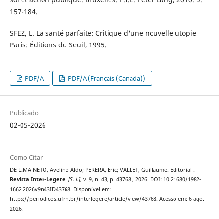
157-184.
SFEZ, L. La santé parfaite: Critique d'une nouvelle utopie.
Paris: Éditions du Seuil, 1995.
PDF/A
PDF/A (Français (Canada))
Publicado
02-05-2026
Como Citar
DE LIMA NETO, Avelino Aldo; PERERA, Eric; VALLET, Guillaume. Editorial .
Revista Inter-Legere
,
[S. l.]
, v. 9, n. 43, p. 43768 , 2026. DOI: 10.21680/1982-
1662.2026v9n43ID43768. Disponível em:
https://periodicos.ufrn.br/interlegere/article/view/43768. Acesso em: 6 ago.
2026.