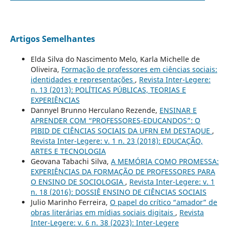
Artigos Semelhantes
Elda Silva do Nascimento Melo, Karla Michelle de
Oliveira,
Formação de professores em ciências sociais:
identidades e representações
,
Revista Inter-Legere:
n. 13 (2013): POLÍTICAS PÚBLICAS, TEORIAS E
EXPERIÊNCIAS
Dannyel Brunno Herculano Rezende,
ENSINAR E
APRENDER COM “PROFESSORES-EDUCANDOS”: O
PIBID DE CIÊNCIAS SOCIAIS DA UFRN EM DESTAQUE
,
Revista Inter-Legere: v. 1 n. 23 (2018): EDUCAÇÃO,
ARTES E TECNOLOGIA
Geovana Tabachi Silva,
A MEMÓRIA COMO PROMESSA:
EXPERIÊNCIAS DA FORMAÇÃO DE PROFESSORES PARA
O ENSINO DE SOCIOLOGIA
,
Revista Inter-Legere: v. 1
n. 18 (2016): DOSSIÊ ENSINO DE CIÊNCIAS SOCIAIS
Julio Marinho Ferreira,
O papel do crítico “amador” de
obras literárias em mídias sociais digitais
,
Revista
Inter-Legere: v. 6 n. 38 (2023): Inter-Legere