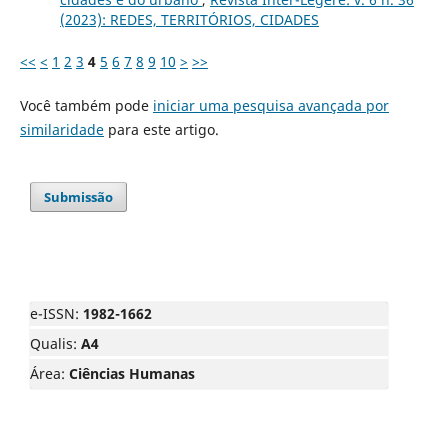
(2023): REDES, TERRITÓRIOS, CIDADES
<<
<
1
2
3
4
5
6
7
8
9
10
>
>>
Você também pode
iniciar uma pesquisa avançada por
similaridade
para este artigo.
Submissão
e-ISSN:
1982-1662
Qualis:
A4
Área:
Ciências Humanas