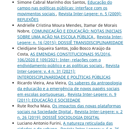
Simone Cabral Marinho dos Santos,
Educação do
campo nas políticas públicas: interface com os
movimentos sociais
,
Revista Inter-Legere: n. 5 (2009):
REFLEXÕES
Andrielle Cristina Moura Mendes, Itamar de Morais
Nobre,
COMUNICAÇÃO E EDUCAÇÃO: NOTAS INICIAIS
SOBRE UMA AÇÃO NA ESCOLA PÚBLICA
,
Revista Inter-
Legere: n. 16 (2015): DOSSIÊ TRANSDISCIPLINARIDADE
Cleidijane Siqueira Santos, João Bosco Araújo da
Costa,
AS EMENDAS CONSTITUCIONAIS 95/2016,
106/2020 E 109/2021: Inter- relações com o
endividamento público e as políticas sociais
,
Revista
Inter-Legere: v. 4 n. 31 (2021):
INTERDISCIPLINARIDADE E POLÍTICAS PÚBLICAS
Ricardo Vieira, Ana Vieira,
Os saberes da antropologia
da educação e a emergência de novos papéis sociais
em escolas portuguesas
,
Revista Inter-Legere: n. 9
(2011): EDUCAÇÃO E SOCIEDADE
Rute Rocha Maia,
Os impactos das novas plataformas
sociais na Sociedade Digital
,
Revista Inter-Legere: v. 2
n. 26 (2019): DOSSIÊ SOCIOLOGIA DIGITAL
Luciano Antonio Furini,
A natureza reticulada das
cidades e do urbano
,
Revista Inter-Legere: v. 6 n. 36