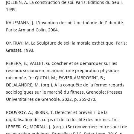
JOLLIEN, A. La construction de soi. Paris: Éditions du Seuil,
1999.
KAUFMANN, J. L'invention de soi: Une théorie de l'identité.
Paris: Armand Colin, 2004.
ONFRAY, M. La Sculpture de soi: la morale esthétique. Paris:
Grasset, 1993.
PERERA, E.; VALLET, G. Coacher et se démarquer sur les
réseaux sociaux en incarnant une préparation physique
raisonnée. In: QUIDU, M.; FAVIER-AMBROSINI, B.;
DELALANDRE, M. (org.). A la conquête de la forme: regards
sociologiques sur le marché du fitness. Grenoble: Presses
Universitaires de Grenoble, 2022. p. 255-270.
ROUVROY, A.; BERNS, T. Détecter et prévenir: de la
digitalisation des corps et de la docilité des normes. In :
LEBEER, G.; MORIAU, J. (org.). (Se) gouverner: entre souci de
soi et action publique. Bruxelles: P.I.E. Peter Lang, 2010. p.