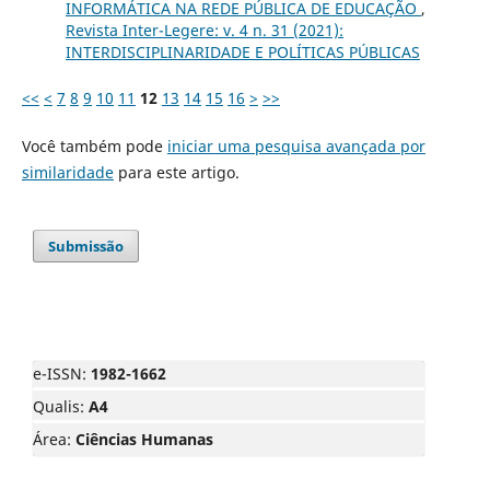
INFORMÁTICA NA REDE PÚBLICA DE EDUCAÇÃO
,
Revista Inter-Legere: v. 4 n. 31 (2021):
INTERDISCIPLINARIDADE E POLÍTICAS PÚBLICAS
<<
<
7
8
9
10
11
12
13
14
15
16
>
>>
Você também pode
iniciar uma pesquisa avançada por
similaridade
para este artigo.
Submissão
e-ISSN:
1982-1662
Qualis:
A4
Área:
Ciências Humanas