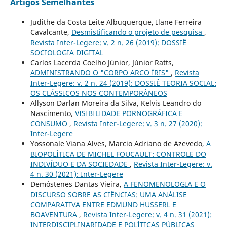
Artigos Semelhantes
Judithe da Costa Leite Albuquerque, Ilane Ferreira
Cavalcante,
Desmistificando o projeto de pesquisa
,
Revista Inter-Legere: v. 2 n. 26 (2019): DOSSIÊ
SOCIOLOGIA DIGITAL
Carlos Lacerda Coelho Júnior, Júnior Ratts,
ADMINISTRANDO O "CORPO ARCO ÍRIS"
,
Revista
Inter-Legere: v. 2 n. 24 (2019): DOSSIÊ TEORIA SOCIAL:
OS CLÁSSICOS NOS CONTEMPORÂNEOS
Allyson Darlan Moreira da Silva, Kelvis Leandro do
Nascimento,
VISIBILIDADE PORNOGRÁFICA E
CONSUMO
,
Revista Inter-Legere: v. 3 n. 27 (2020):
Inter-Legere
Yossonale Viana Alves, Marcio Adriano de Azevedo,
A
BIOPOLÍTICA DE MICHEL FOUCAULT: CONTROLE DO
INDIVÍDUO E DA SOCIEDADE
,
Revista Inter-Legere: v.
4 n. 30 (2021): Inter-Legere
Demóstenes Dantas Vieira,
A FENOMENOLOGIA E O
DISCURSO SOBRE AS CIÊNCIAS: UMA ANÁLISE
COMPARATIVA ENTRE EDMUND HUSSERL E
BOAVENTURA
,
Revista Inter-Legere: v. 4 n. 31 (2021):
INTERDISCIPLINARIDADE E POLÍTICAS PÚBLICAS