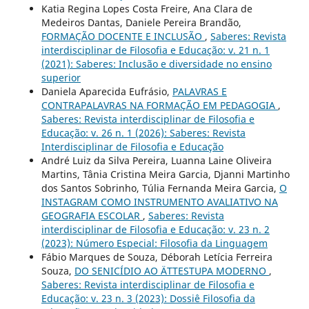
Katia Regina Lopes Costa Freire, Ana Clara de
Medeiros Dantas, Daniele Pereira Brandão,
FORMAÇÃO DOCENTE E INCLUSÃO
,
Saberes: Revista
interdisciplinar de Filosofia e Educação: v. 21 n. 1
(2021): Saberes: Inclusão e diversidade no ensino
superior
Daniela Aparecida Eufrásio,
PALAVRAS E
CONTRAPALAVRAS NA FORMAÇÃO EM PEDAGOGIA
,
Saberes: Revista interdisciplinar de Filosofia e
Educação: v. 26 n. 1 (2026): Saberes: Revista
Interdisciplinar de Filosofia e Educação
André Luiz da Silva Pereira, Luanna Laine Oliveira
Martins, Tânia Cristina Meira Garcia, Djanni Martinho
dos Santos Sobrinho, Túlia Fernanda Meira Garcia,
O
INSTAGRAM COMO INSTRUMENTO AVALIATIVO NA
GEOGRAFIA ESCOLAR
,
Saberes: Revista
interdisciplinar de Filosofia e Educação: v. 23 n. 2
(2023): Número Especial: Filosofia da Linguagem
Fábio Marques de Souza, Déborah Letícia Ferreira
Souza,
DO SENICÍDIO AO ÄTTESTUPA MODERNO
,
Saberes: Revista interdisciplinar de Filosofia e
Educação: v. 23 n. 3 (2023): Dossiê Filosofia da