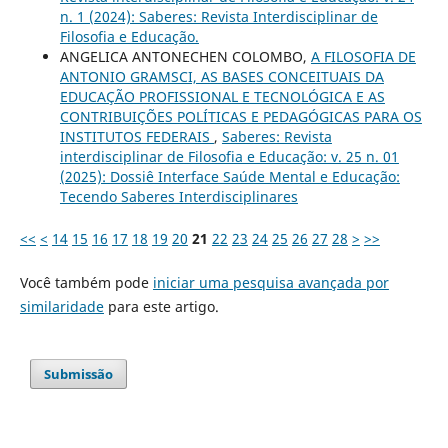
n. 1 (2024): Saberes: Revista Interdisciplinar de
Filosofia e Educação.
ANGELICA ANTONECHEN COLOMBO,
A FILOSOFIA DE
ANTONIO GRAMSCI, AS BASES CONCEITUAIS DA
EDUCAÇÃO PROFISSIONAL E TECNOLÓGICA E AS
CONTRIBUIÇÕES POLÍTICAS E PEDAGÓGICAS PARA OS
INSTITUTOS FEDERAIS
,
Saberes: Revista
interdisciplinar de Filosofia e Educação: v. 25 n. 01
(2025): Dossiê Interface Saúde Mental e Educação:
Tecendo Saberes Interdisciplinares
<<
<
14
15
16
17
18
19
20
21
22
23
24
25
26
27
28
>
>>
Você também pode
iniciar uma pesquisa avançada por
similaridade
para este artigo.
Submissão