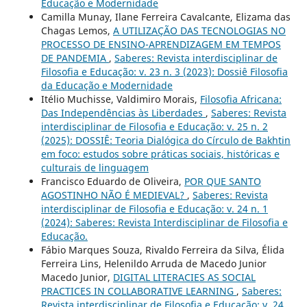
Educação e Modernidade
Camilla Munay, Ilane Ferreira Cavalcante, Elizama das
Chagas Lemos,
A UTILIZAÇÃO DAS TECNOLOGIAS NO
PROCESSO DE ENSINO-APRENDIZAGEM EM TEMPOS
DE PANDEMIA
,
Saberes: Revista interdisciplinar de
Filosofia e Educação: v. 23 n. 3 (2023): Dossiê Filosofia
da Educação e Modernidade
Itélio Muchisse, Valdimiro Morais,
Filosofia Africana:
Das Independências às Liberdades
,
Saberes: Revista
interdisciplinar de Filosofia e Educação: v. 25 n. 2
(2025): DOSSIÊ: Teoria Dialógica do Círculo de Bakhtin
em foco: estudos sobre práticas sociais, históricas e
culturais de linguagem
Francisco Eduardo de Oliveira,
POR QUE SANTO
AGOSTINHO NÃO É MEDIEVAL?
,
Saberes: Revista
interdisciplinar de Filosofia e Educação: v. 24 n. 1
(2024): Saberes: Revista Interdisciplinar de Filosofia e
Educação.
Fábio Marques Souza, Rivaldo Ferreira da Silva, Élida
Ferreira Lins, Helenildo Arruda de Macedo Junior
Macedo Junior,
DIGITAL LITERACIES AS SOCIAL
PRACTICES IN COLLABORATIVE LEARNING
,
Saberes:
Revista interdisciplinar de Filosofia e Educação: v. 24