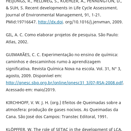
HEIJUNGS, R., HELLWEG, S., KOEHLER, A., PENNINGTON, D.,
& SUH, S. Recent developments in Life Cycle Assessment.
Journal of Environmental Management, 91, 1-21.
PMid:19716647.
http://dx.doi
. org/10.1016/j.jenvman, 2009.
GIL, A. C. Como elaborar projetos de pesquisa. São Paulo:
Atlas, 2002.
GUIMARÃES, C. C. Experimentação no ensino de química:
caminhos e descaminhos rumo à aprendizagem
significativa. Revista Química Nova na escola. Vol. 31, N° 3,
agosto, 2009. Disponível em:
http://qnesc.sbq.org.br/online/qnesc31_3/07-RSA-2008.pdf
.
Acessado em: maio/2019.
KIRCHHOFF, V. W. J. H. (org.) Efeitos de Queimadas sobre a
atmosfera: produção de gases nocivos. As Queimadas da
Cana. São José dos Campos: Transtec Editoral, 1991.
KLÖPFFER, W. The role of SETAC in the development of LCA.