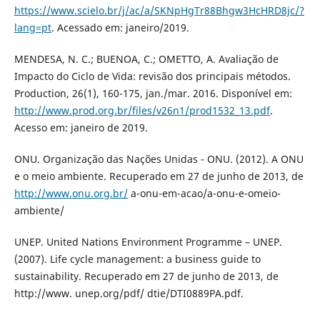
https://www.scielo.br/j/ac/a/SKNpHgTr88Bhgw3HcHRD8jc/?
lang=pt
. Acessado em: janeiro/2019.
MENDESA, N. C.; BUENOA, C.; OMETTO, A. Avaliação de
Impacto do Ciclo de Vida: revisão dos principais métodos.
Production, 26(1), 160-175, jan./mar. 2016. Disponível em:
http://www.prod.org.br/files/v26n1/prod1532_13.pdf
.
Acesso em: janeiro de 2019.
ONU. Organização das Nações Unidas - ONU. (2012). A ONU
e o meio ambiente. Recuperado em 27 de junho de 2013, de
http://www.onu.org.br/
a-onu-em-acao/a-onu-e-omeio-
ambiente/
UNEP. United Nations Environment Programme – UNEP.
(2007). Life cycle management: a business guide to
sustainability. Recuperado em 27 de junho de 2013, de
http://www. unep.org/pdf/ dtie/DTI0889PA.pdf.