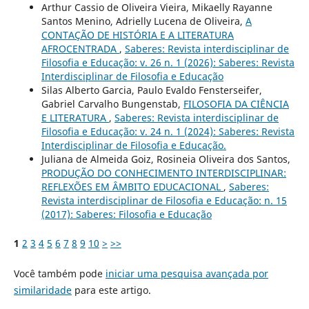
Arthur Cassio de Oliveira Vieira, Mikaelly Rayanne
Santos Menino, Adrielly Lucena de Oliveira,
A
CONTAÇÃO DE HISTÓRIA E A LITERATURA
AFROCENTRADA
,
Saberes: Revista interdisciplinar de
Filosofia e Educação: v. 26 n. 1 (2026): Saberes: Revista
Interdisciplinar de Filosofia e Educação
Silas Alberto Garcia, Paulo Evaldo Fensterseifer,
Gabriel Carvalho Bungenstab,
FILOSOFIA DA CIÊNCIA
E LITERATURA
,
Saberes: Revista interdisciplinar de
Filosofia e Educação: v. 24 n. 1 (2024): Saberes: Revista
Interdisciplinar de Filosofia e Educação.
Juliana de Almeida Goiz, Rosineia Oliveira dos Santos,
PRODUÇÃO DO CONHECIMENTO INTERDISCIPLINAR:
REFLEXÕES EM ÂMBITO EDUCACIONAL
,
Saberes:
Revista interdisciplinar de Filosofia e Educação: n. 15
(2017): Saberes: Filosofia e Educação
1
2
3
4
5
6
7
8
9
10
>
>>
Você também pode
iniciar uma pesquisa avançada por
similaridade
para este artigo.