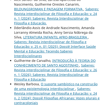
Nascimento, Guilherme Orestes Canarim,
BILDUNGSROMAN E PAISAGEM FORMATIVA
,
Saberes:
Revista interdisciplinar de Filosofia e Educação: v. 24
n. 1 (2024): Saberes: Revista Interdisciplinar de
Filosofia e Educação.
Ilderlândio Assis de Andrade Nascimento, Amanda
Lorranny Almeida Rocha, Anny Sersia Nóbrega da
Silva,
LITERATURA INFANTIL AFRO-BRASILEIRA
,
Saberes: Revista interdisciplinar de Filosofia e
Educação: v. 25 n. 01 (2025): Dossiê Interface Saúde
Mental e Educação: Tecendo Saberes
Interdisciplinares
Guilherme de Carvalho,
INTRODUÇÃO À TEORIA DO
CONHECIMENTO DE SANTO AGOSTINHO
,
Saberes:
Revista interdisciplinar de Filosofia e Educação: v. 26
n. 1 (2026): Saberes: Revista Interdisciplinar de
Filosofia e Educação
Wesley Barbosa,
O suporte sambístico na construção
de uma epistemologia interdisciplinar
,
Saberes:
Revista interdisciplinar de Filosofia e Educação: v. 24
n. 2 (2024): Dossiê Filosofias Africanas: Vozes plurais e
contracoloniais