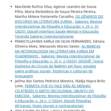
Macileide Rufino Silva, Agenor Leandro de Sousa
Filho, Maria Rerbelânia de Souza Pereira Pereira,
Martha Milene Fontenelle Carvalho,
OS GÊNEROS DO
DISCURSO NA LITERATURA SURDA
,
Saberes: Revista
interdisciplinar de Filosofia e Educação: v. 25 n. 01
(2025): Dossiê Interface Saúde Mental e Educação:
Tecendo Saberes Interdisciplinares
FRANCYLLAYANS KARLA DA SILVA FERNANDES, Edneia
Oliveira Alves, Manassés Morais Xavier,
As MARCAS
DA HETEROGLOSSIA NA LITERATURA SURDA EM
QUADRINHOS
,
Saberes: Revista interdisciplinar de
Filosofia e Educação: v. 25 n. 2 (2025): DOSSIÊ: Teoria
Dialógica do Círculo de Bakhtin em foco: estudos
sobre práticas sociais, históricas e culturais de
linguagem
Jailma dos Santos Pedreira Moreira, Nádja Nayra Brito
Leite,
PERMITA QUE EU FALE NÃO ÀS MINHAS
CICATRIZES O GRITO DECOLONIAL UBUNTU DO
EMICIDA
,
Saberes: Revista interdisciplinar de Filosofia
e Educação: v. 24 n. 2 (2024): Dossiê Filosofias
Africanas: Vozes plurais e contracoloniais
Alex Sander da Silva, Larissa Aparecida do