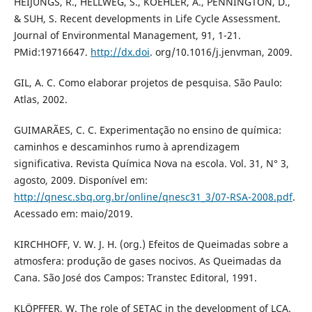
HEIJUNGS, R., HELLWEG, S., KOEHLER, A., PENNINGTON, D.,
& SUH, S. Recent developments in Life Cycle Assessment.
Journal of Environmental Management, 91, 1-21.
PMid:19716647.
http://dx.doi
. org/10.1016/j.jenvman, 2009.
GIL, A. C. Como elaborar projetos de pesquisa. São Paulo:
Atlas, 2002.
GUIMARÃES, C. C. Experimentação no ensino de química:
caminhos e descaminhos rumo à aprendizagem
significativa. Revista Química Nova na escola. Vol. 31, N° 3,
agosto, 2009. Disponível em:
http://qnesc.sbq.org.br/online/qnesc31_3/07-RSA-2008.pdf
.
Acessado em: maio/2019.
KIRCHHOFF, V. W. J. H. (org.) Efeitos de Queimadas sobre a
atmosfera: produção de gases nocivos. As Queimadas da
Cana. São José dos Campos: Transtec Editoral, 1991.
KLÖPFFER, W. The role of SETAC in the development of LCA.