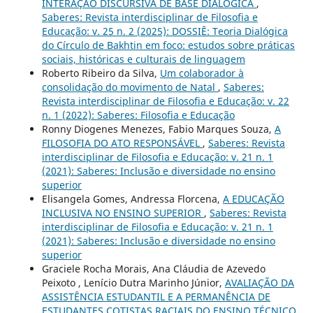
INTERAÇÃO DISCURSIVA DE BASE DIALÓGICA
,
Saberes: Revista interdisciplinar de Filosofia e
Educação: v. 25 n. 2 (2025): DOSSIÊ: Teoria Dialógica
do Círculo de Bakhtin em foco: estudos sobre práticas
sociais, históricas e culturais de linguagem
Roberto Ribeiro da Silva,
Um colaborador à
consolidação do movimento de Natal
,
Saberes:
Revista interdisciplinar de Filosofia e Educação: v. 22
n. 1 (2022): Saberes: Filosofia e Educação
Ronny Diogenes Menezes, Fabio Marques Souza,
A
FILOSOFIA DO ATO RESPONSÁVEL
,
Saberes: Revista
interdisciplinar de Filosofia e Educação: v. 21 n. 1
(2021): Saberes: Inclusão e diversidade no ensino
superior
Elisangela Gomes, Andressa Florcena,
A EDUCAÇÃO
INCLUSIVA NO ENSINO SUPERIOR
,
Saberes: Revista
interdisciplinar de Filosofia e Educação: v. 21 n. 1
(2021): Saberes: Inclusão e diversidade no ensino
superior
Graciele Rocha Morais, Ana Cláudia de Azevedo
Peixoto , Lenício Dutra Marinho Júnior,
AVALIAÇÃO DA
ASSISTÊNCIA ESTUDANTIL E A PERMANÊNCIA DE
ESTUDANTES COTISTAS RACIAIS DO ENSINO TÉCNICO