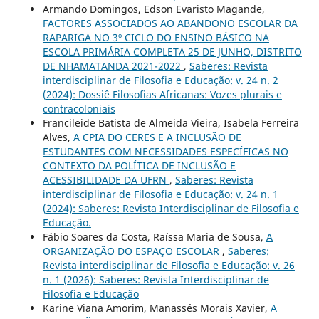
Armando Domingos, Edson Evaristo Magande,
FACTORES ASSOCIADOS AO ABANDONO ESCOLAR DA
RAPARIGA NO 3º CICLO DO ENSINO BÁSICO NA
ESCOLA PRIMÁRIA COMPLETA 25 DE JUNHO, DISTRITO
DE NHAMATANDA 2021-2022
,
Saberes: Revista
interdisciplinar de Filosofia e Educação: v. 24 n. 2
(2024): Dossiê Filosofias Africanas: Vozes plurais e
contracoloniais
Francileide Batista de Almeida Vieira, Isabela Ferreira
Alves,
A CPIA DO CERES E A INCLUSÃO DE
ESTUDANTES COM NECESSIDADES ESPECÍFICAS NO
CONTEXTO DA POLÍTICA DE INCLUSÃO E
ACESSIBILIDADE DA UFRN
,
Saberes: Revista
interdisciplinar de Filosofia e Educação: v. 24 n. 1
(2024): Saberes: Revista Interdisciplinar de Filosofia e
Educação.
Fábio Soares da Costa, Raíssa Maria de Sousa,
A
ORGANIZAÇÃO DO ESPAÇO ESCOLAR
,
Saberes:
Revista interdisciplinar de Filosofia e Educação: v. 26
n. 1 (2026): Saberes: Revista Interdisciplinar de
Filosofia e Educação
Karine Viana Amorim, Manassés Morais Xavier,
A