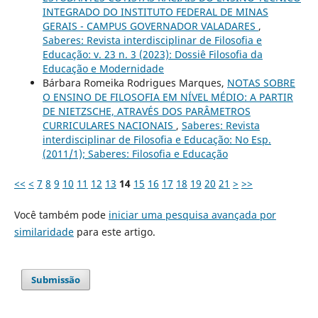
INTEGRADO DO INSTITUTO FEDERAL DE MINAS
GERAIS - CAMPUS GOVERNADOR VALADARES
,
Saberes: Revista interdisciplinar de Filosofia e
Educação: v. 23 n. 3 (2023): Dossiê Filosofia da
Educação e Modernidade
Bárbara Romeika Rodrigues Marques,
NOTAS SOBRE
O ENSINO DE FILOSOFIA EM NÍVEL MÉDIO: A PARTIR
DE NIETZSCHE, ATRAVÉS DOS PARÂMETROS
CURRICULARES NACIONAIS
,
Saberes: Revista
interdisciplinar de Filosofia e Educação: No Esp.
(2011/1); Saberes: Filosofia e Educação
<<
<
7
8
9
10
11
12
13
14
15
16
17
18
19
20
21
>
>>
Você também pode
iniciar uma pesquisa avançada por
similaridade
para este artigo.
Submissão