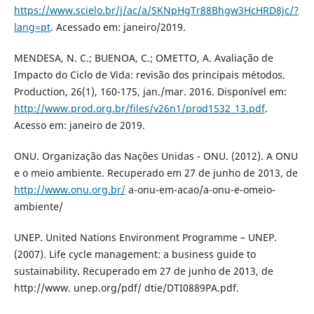
https://www.scielo.br/j/ac/a/SKNpHgTr88Bhgw3HcHRD8jc/?
lang=pt
. Acessado em: janeiro/2019.
MENDESA, N. C.; BUENOA, C.; OMETTO, A. Avaliação de
Impacto do Ciclo de Vida: revisão dos principais métodos.
Production, 26(1), 160-175, jan./mar. 2016. Disponível em:
http://www.prod.org.br/files/v26n1/prod1532_13.pdf
.
Acesso em: janeiro de 2019.
ONU. Organização das Nações Unidas - ONU. (2012). A ONU
e o meio ambiente. Recuperado em 27 de junho de 2013, de
http://www.onu.org.br/
a-onu-em-acao/a-onu-e-omeio-
ambiente/
UNEP. United Nations Environment Programme – UNEP.
(2007). Life cycle management: a business guide to
sustainability. Recuperado em 27 de junho de 2013, de
http://www. unep.org/pdf/ dtie/DTI0889PA.pdf.