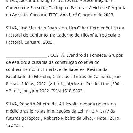
SILVA, Alexandre Magno Tavares da. Apresentação. In:
Caderno de Filosofia, Teologia e Pastoral. A vida se Pergunta
no Agreste. Caruaru, ITEC, Ano I, nº 0, agosto de 2003.
SILVA, José Mauricio Soares da. Um Olhar Hermenêutico da
Pastoral de Conjunto. In: Caderno de Filosofia, Teologia e
Pastoral. Caruaru, 2003.
_______________________ . COSTA, Evandro da Fonseca. Grupos
de estudo: a ousadia da construção coletiva do
conhecimento. In: Interface de Saberes. Revista da
Faculdade de Filosofia, Ciências e Letras de Caruaru. João
Pessoa: Idéias, 2002. (v.1, n1, jul/dez.) – Recife: Líber,200 –
v.3, n.1, jan./jun.2002. ISSN 1518-5893.
SILVA, Roberto Ribeiro da. A filosofia negada no ensino
médio brasileiro: as implicações da Lei nº 13.415/17 às
futuras gerações / Roberto Ribeiro da Silva. - Natal, 2019.
122 f.: il.