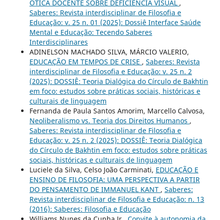
ÓTICA DOCENTE SOBRE DEFICIÊNCIA VISUAL
,
Saberes: Revista interdisciplinar de Filosofia e
Educação: v. 25 n. 01 (2025): Dossiê Interface Saúde
Mental e Educação: Tecendo Saberes
Interdisciplinares
ADINELSON MACHADO SILVA, MÁRCIO VALERIO,
EDUCAÇÃO EM TEMPOS DE CRISE
,
Saberes: Revista
interdisciplinar de Filosofia e Educação: v. 25 n. 2
(2025): DOSSIÊ: Teoria Dialógica do Círculo de Bakhtin
em foco: estudos sobre práticas sociais, históricas e
culturais de linguagem
Fernanda de Paula Santos Amorim, Marcello Calvosa,
Neoliberalismo vs. Teoria dos Direitos Humanos
,
Saberes: Revista interdisciplinar de Filosofia e
Educação: v. 25 n. 2 (2025): DOSSIÊ: Teoria Dialógica
do Círculo de Bakhtin em foco: estudos sobre práticas
sociais, históricas e culturais de linguagem
Luciele da Silva, Celso João Carminati,
EDUCAÇÃO E
ENSINO DE FILOSOFIA: UMA PERSPECTIVA A PARTIR
DO PENSAMENTO DE IMMANUEL KANT
,
Saberes:
Revista interdisciplinar de Filosofia e Educação: n. 13
(2016): Saberes: Filosofia e Educação
Williams Nunes da Cunha Jr.,
Convite à autonomia da