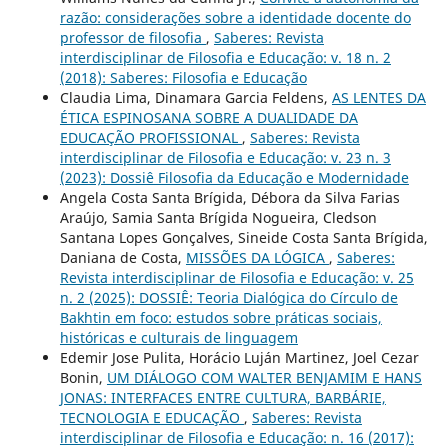
razão: considerações sobre a identidade docente do
professor de filosofia
,
Saberes: Revista
interdisciplinar de Filosofia e Educação: v. 18 n. 2
(2018): Saberes: Filosofia e Educação
Claudia Lima, Dinamara Garcia Feldens,
AS LENTES DA
ÉTICA ESPINOSANA SOBRE A DUALIDADE DA
EDUCAÇÃO PROFISSIONAL
,
Saberes: Revista
interdisciplinar de Filosofia e Educação: v. 23 n. 3
(2023): Dossiê Filosofia da Educação e Modernidade
Angela Costa Santa Brígida, Débora da Silva Farias
Araújo, Samia Santa Brígida Nogueira, Cledson
Santana Lopes Gonçalves, Sineide Costa Santa Brígida,
Daniana de Costa,
MISSÕES DA LÓGICA
,
Saberes:
Revista interdisciplinar de Filosofia e Educação: v. 25
n. 2 (2025): DOSSIÊ: Teoria Dialógica do Círculo de
Bakhtin em foco: estudos sobre práticas sociais,
históricas e culturais de linguagem
Edemir Jose Pulita, Horácio Luján Martinez, Joel Cezar
Bonin,
UM DIÁLOGO COM WALTER BENJAMIM E HANS
JONAS: INTERFACES ENTRE CULTURA, BARBÁRIE,
TECNOLOGIA E EDUCAÇÃO
,
Saberes: Revista
interdisciplinar de Filosofia e Educação: n. 16 (2017):