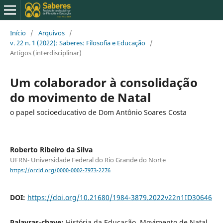
Início
/
Arquivos
/
v. 22 n. 1 (2022): Saberes: Filosofia e Educação
/
Artigos (interdisciplinar)
Um colaborador à consolidação
do movimento de Natal
o papel socioeducativo de Dom Antônio Soares Costa
Roberto Ribeiro da Silva
UFRN- Universidade Federal do Rio Grande do Norte
https://orcid.org/0000-0002-7973-2276
DOI:
https://doi.org/10.21680/1984-3879.2022v22n1ID30646
Palavras-chave:
História da Educação. Movimento de Natal.