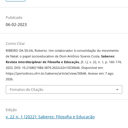
Publicado
06-02-2023
Como Citar
RIBEIRO DA SILVA, Roberto. Um colaborador à consolidação do movimento
de Natal: o papel socioeducativo de Dom Antônio Soares Costa.
Saberes:
Revista interdisciplinar de Filosofia e Educação
,
[S. l.]
, v. 22, n. 1, p. 160–174,
2023. DOI: 10.21680/1984-3879.2022v22n1ID30646. Disponível em:
https://periodicos.ufrn.br/saberes/article/view/30646. Acesso em: 7 ago.
2026.
Fomatos de Citação
Edição
v. 22 n. 1 (2022): Saberes: Filosofia e Educação