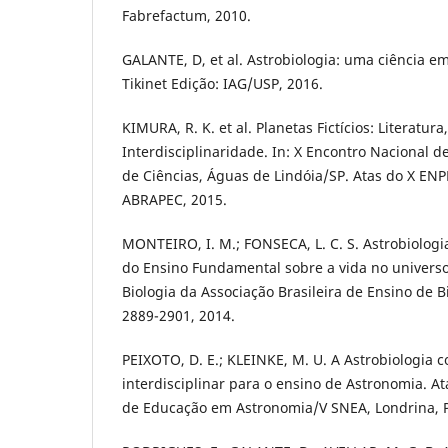
Fabrefactum, 2010.
GALANTE, D, et al. Astrobiologia: uma ciência e
Tikinet Edição: IAG/USP, 2016.
KIMURA, R. K. et al. Planetas Fictícios: Literatura
Interdisciplinaridade. In: X Encontro Nacional 
de Ciências, Águas de Lindóia/SP. Atas do X ENPE
ABRAPEC, 2015.
MONTEIRO, I. M.; FONSECA, L. C. S. Astrobiolog
do Ensino Fundamental sobre a vida no universo
Biologia da Associação Brasileira de Ensino de Bi
2889-2901, 2014.
PEIXOTO, D. E.; KLEINKE, M. U. A Astrobiologia c
interdisciplinar para o ensino de Astronomia. A
de Educação em Astronomia/V SNEA, Londrina, P