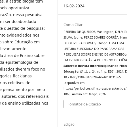
as, a astrobiologia tem
16-02-2024
pois oportuniza
a razão, nessa pesquisa
vem sendo abordado
Como Citar
nte questão de pesquisa:
PEREIRA DE QUEIRÓS, Wellington; DELMI
ento evidenciados nos
SILVA, Ivone; PEREZ SOARES CORRÊA, Hami
no sobre Educação em
DE OLIVEIRA BORGES, Thiago. UMA UMA
m levantamento
LEITURA FLECKIANA DO PANORAMA DAS
PESQUISAS SOBRE ENSINO DE ASTROBIO
da área de Ensino sobre
EM EVENTOS DA ÁREA DE ENSINO DE CIÊNC
 da epistemologia de
Saberes: Revista interdisciplinar de Filos
alisados tiveram foco no
Educação
,
[S. l.]
, v. 24, n. 1, p. EE01, 2024. 
orias fleckianas
10.21680/1984-3879.2024v24n1ID31865.
 os coletivos de
Disponível em:
https://periodicos.ufrn.br/saberes/article
 de pensamento por meio
1865. Acesso em: 8 ago. 2026.
 autores, dos referenciais
s de ensino utilizadas nos
Fomatos de Citação
Edição