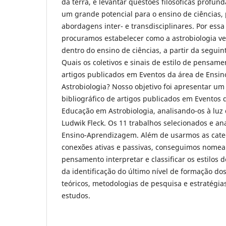
da terra, e levantar questões filosóficas profund
um grande potencial para o ensino de ciências, 
abordagens inter- e transdisciplinares. Por ess
procuramos estabelecer como a astrobiologia 
dentro do ensino de ciências, a partir da segui
Quais os coletivos e sinais de estilo de pensam
artigos publicados em Eventos da área de Ensi
Astrobiologia? Nosso objetivo foi apresentar u
bibliográfico de artigos publicados em Eventos 
Educação em Astrobiologia, analisando-os à luz
Ludwik Fleck. Os 11 trabalhos selecionados e an
Ensino-Aprendizagem. Além de usarmos as categ
conexões ativas e passivas, conseguimos nomear
pensamento interpretar e classificar os estilos
da identificação do último nível de formação dos
teóricos, metodologias de pesquisa e estratégia
estudos.