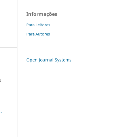
a
Informações
Para Leitores
Para Autores
Open Journal Systems
o
a
-