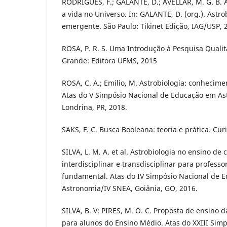
RODRIGUES, F.; GALANTE, D.; AVELLAR, M. G. B. 
a vida no Universo. In: GALANTE, D. (org.). Astro
emergente. São Paulo: Tikinet Edição, IAG/USP, 
ROSA, P. R. S. Uma Introdução à Pesquisa Quali
Grande: Editora UFMS, 2015
ROSA, C. A.; Emilio, M. Astrobiologia: conhecime
Atas do V Simpósio Nacional de Educação em A
Londrina, PR, 2018.
SAKS, F. C. Busca Booleana: teoria e prática. Cur
SILVA, L. M. A. et al. Astrobiologia no ensino d
interdisciplinar e transdisciplinar para profess
fundamental. Atas do IV Simpósio Nacional de 
Astronomia/IV SNEA, Goiânia, GO, 2016.
SILVA, B. V; PIRES, M. O. C. Proposta de ensino d
para alunos do Ensino Médio. Atas do XXIII Sim