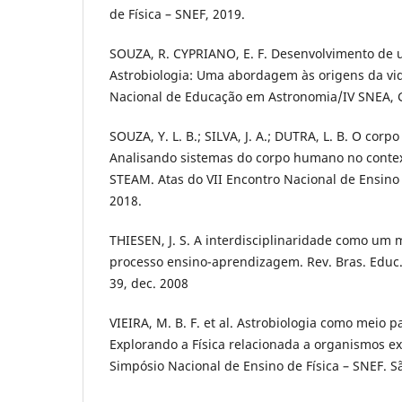
de Física – SNEF, 2019.
SOUZA, R. CYPRIANO, E. F. Desenvolvimento d
Astrobiologia: Uma abordagem às origens da vid
Nacional de Educação em Astronomia/IV SNEA, G
SOUZA, Y. L. B.; SILVA, J. A.; DUTRA, L. B. O cor
Analisando sistemas do corpo humano no contex
STEAM. Atas do VII Encontro Nacional de Ensino
2018.
THIESEN, J. S. A interdisciplinaridade como um 
processo ensino-aprendizagem. Rev. Bras. Educ., 
39, dec. 2008
VIEIRA, M. B. F. et al. Astrobiologia como meio p
Explorando a Física relacionada a organismos ex
Simpósio Nacional de Ensino de Física – SNEF. Sã