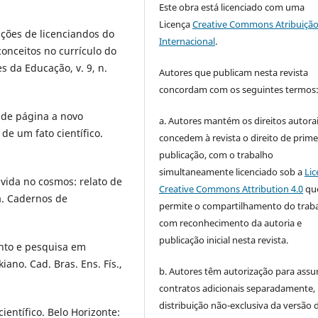
Este obra está licenciado com uma
Licença
Creative Commons Atribuição
pções de licenciandos do
Internacional
.
conceitos no currículo do
es da Educação, v. 9, n.
Autores que publicam nesta revista
concordam com os seguintes termos
é de página a novo
a. Autores mantém os direitos autorai
de um fato científico.
concedem à revista o direito de prime
publicação, com o trabalho
simultaneamente licenciado sob a
Lic
vida no cosmos: relato de
Creative Commons Attribution 4.0
qu
a. Cadernos de
permite o compartilhamento do trab
com reconhecimento da autoria e
publicação inicial nesta revista.
nto e pesquisa em
iano. Cad. Bras. Ens. Fís.,
b. Autores têm autorização para assu
contratos adicionais separadamente,
distribuição não-exclusiva da versão 
entífico. Belo Horizonte: