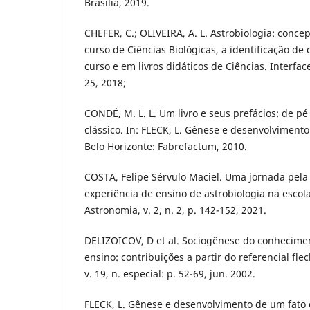
Brasília, 2019.
CHEFER, C.; OLIVEIRA, A. L. Astrobiologia: conce
curso de Ciências Biológicas, a identificação de 
curso e em livros didáticos de Ciências. Interfac
25, 2018;
CONDÉ, M. L. L. Um livro e seus prefácios: de p
clássico. In: FLECK, L. Gênese e desenvolvimento 
Belo Horizonte: Fabrefactum, 2010.
COSTA, Felipe Sérvulo Maciel. Uma jornada pela 
experiência de ensino de astrobiologia na escol
Astronomia, v. 2, n. 2, p. 142-152, 2021.
DELIZOICOV, D et al. Sociogênese do conhecime
ensino: contribuições a partir do referencial fleck
v. 19, n. especial: p. 52-69, jun. 2002.
FLECK, L. Gênese e desenvolvimento de um fato ci