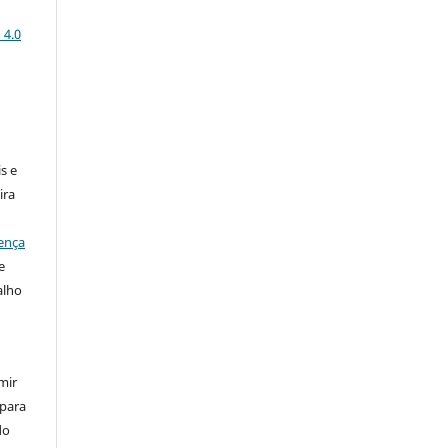
 4.0
:
s e
ira
ença
e
alho
mir
 para
do