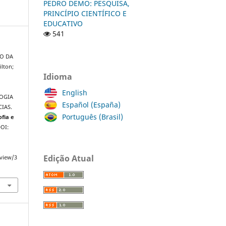
PEDRO DEMO: PESQUISA,
PRINCÍPIO CIENTÍFICO E
EDUCATIVO
541
RO DA
lton;
Idioma
English
LOGIA
Español (España)
IAS.
Português (Brasil)
ofia e
DOI:
Edição Atual
/view/3