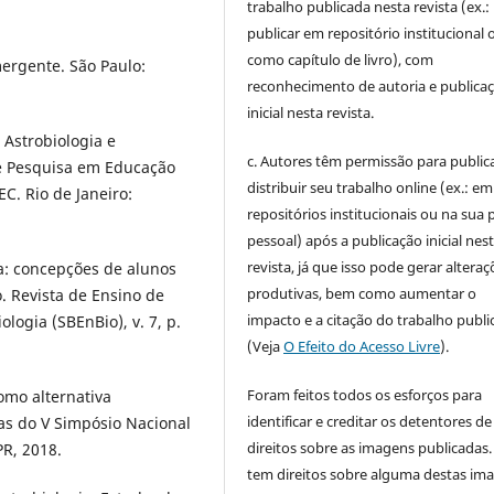
trabalho publicada nesta revista (ex.:
publicar em repositório institucional 
como capítulo de livro), com
mergente. São Paulo:
reconhecimento de autoria e publica
inicial nesta revista.
, Astrobiologia e
c. Autores têm permissão para publica
de Pesquisa em Educação
distribuir seu trabalho online (ex.: em
C. Rio de Janeiro:
repositórios institucionais ou na sua 
pessoal) após a publicação inicial nes
revista, já que isso pode gerar alteraç
ia: concepções de alunos
produtivas, bem como aumentar o
. Revista de Ensino de
impacto e a citação do trabalho publ
ologia (SBEnBio), v. 7, p.
(Veja
O Efeito do Acesso Livre
).
Foram feitos todos os esforços para
omo alternativa
identificar e creditar os detentores de
tas do V Simpósio Nacional
direitos sobre as imagens publicadas.
R, 2018.
tem direitos sobre alguma destas im