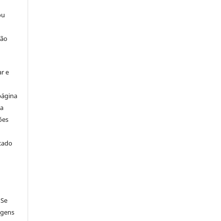
ou
ção
r e
página
ta
ões
icado
 Se
agens