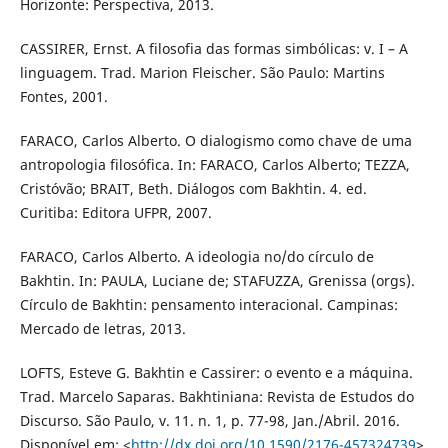
Horizonte: Perspectiva, 2013.
CASSIRER, Ernst. A filosofia das formas simbólicas: v. I – A
linguagem. Trad. Marion Fleischer. São Paulo: Martins
Fontes, 2001.
FARACO, Carlos Alberto. O dialogismo como chave de uma
antropologia filosófica. In: FARACO, Carlos Alberto; TEZZA,
Cristóvão; BRAIT, Beth. Diálogos com Bakhtin. 4. ed.
Curitiba: Editora UFPR, 2007.
FARACO, Carlos Alberto. A ideologia no/do círculo de
Bakhtin. In: PAULA, Luciane de; STAFUZZA, Grenissa (orgs).
Círculo de Bakhtin: pensamento interacional. Campinas:
Mercado de letras, 2013.
LOFTS, Esteve G. Bakhtin e Cassirer: o evento e a máquina.
Trad. Marcelo Saparas. Bakhtiniana: Revista de Estudos do
Discurso. São Paulo, v. 11. n. 1, p. 77-98, Jan./Abril. 2016.
Disponível em: <
http://dx.doi.org/10.1590/2176-457324739
>.