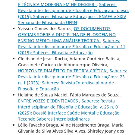
E TÉCNICA MODERNA EM HEIDEGGER.
,
Saberes:
Revista interdisciplinar de Filosofia e Educação: n. esp.
(2015): Saberes: Filosofia e Educação - I ENAFA e XXIV
Semana de Filosofia da UFRN
Yvisson Gomes dos Santos,
OS DOCUMENTOS
OFICIAIS SOBRE A DISCIPLINA DE FILOSOFIA NO
ENSINO MÉDIO: UMA ANÁLISE TEÓRICA
,
Saberes:
Revista interdisciplinar de Filosofia e Educação: n. 11
(2015): Saberes: Filosofia e Educação
Cleidson de Jesus Rocha, Adamor Cordeiro Batista,
Grassinete Carioca de Albuquerque Oliveira,
HORIZONTE DIALÉTICO DA TEORIA CRÍTICA
,
Saberes:
Revista interdisciplinar de Filosofia e Educação: v. 23
n. 1 (2023): Saberes: Revista Interdisciplinar de
Filosofia e Educação
Helaine de Souza Maciel, Fábio Marques de Souza,
ENTRE VOZES E IDENTIDADES
,
Saberes: Revista
interdisciplinar de Filosofia e Educação: v. 25 n. 01
(2025): Dossiê Interface Saúde Mental e Educação:
Tecendo Saberes Interdisciplinares
Lélio Favacho Braga, Aline Nascimento Braga, Maria
Gilvania da Silva Alves Silva Alves, Shirsley Joany dos