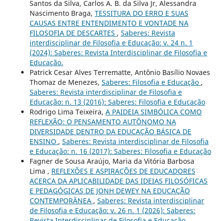
Santos da Silva, Carlos A. B. da Silva Jr, Alessandra
Nascimento Braga,
TESSITURA DO ERRO E SUAS
CAUSAS ENTRE ENTENDIMENTO E VONTADE NA
FILOSOFIA DE DESCARTES
,
Saberes: Revista
interdisciplinar de Filosofia e Educação: v. 24 n. 1
(2024): Saberes: Revista Interdisciplinar de Filosofia e
Educação.
Patrick Cesar Alves Terrematte, Antônio Basílio Novaes
Thomaz de Menezes,
Saberes: Filosofia e Educação
,
Saberes: Revista interdisciplinar de Filosofia e
Educação: n. 13 (2016): Saberes: Filosofia e Educação
Rodrigo Lima Teixeira,
A PAIDEIA SIMBÓLICA COMO
REFLEXÃO: O PENSAMENTO AUTÔNOMO NA
DIVERSIDADE DENTRO DA EDUCAÇÃO BÁSICA DE
ENSINO
,
Saberes: Revista interdisciplinar de Filosofia
e Educação: n. 16 (2017): Saberes: Filosofia e Educação
Fagner de Sousa Araújo, Maria da Vitória Barbosa
Lima ,
REFLEXÕES E ASPIRAÇÕES DE EDUCADORES
ACERCA DA APLICABILIDADE DAS IDEIAS FILOSÓFICAS
E PEDAGÓGICAS DE JONH DEWEY NA EDUCAÇÃO
CONTEMPORÂNEA
,
Saberes: Revista interdisciplinar
de Filosofia e Educação: v. 26 n. 1 (2026): Saberes:
Revista Interdisciplinar de Filosofia e Educação