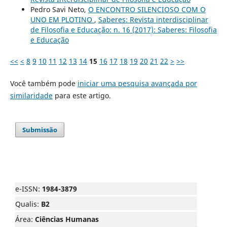
Pedro Savi Neto,
O ENCONTRO SILENCIOSO COM O
UNO EM PLOTINO
,
Saberes: Revista interdisciplinar
de Filosofia e Educação: n. 16 (2017): Saberes: Filosofia
e Educação
<<
<
8
9
10
11
12
13
14
15
16
17
18
19
20
21
22
>
>>
Você também pode
iniciar uma pesquisa avançada por
similaridade
para este artigo.
Submissão
e-ISSN:
1984-3879
Qualis:
B2
Área:
Ciências Humanas