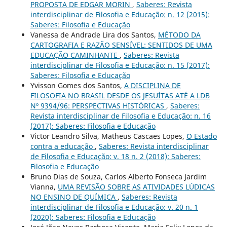
PROPOSTA DE EDGAR MORIN
,
Saberes: Revista
interdisciplinar de Filosofia e Educação: n. 12 (2015):
Saberes: Filosofia e Educação
Vanessa de Andrade Lira dos Santos,
MÉTODO DA
CARTOGRAFIA E RAZÃO SENSÍVEL: SENTIDOS DE UMA
EDUCAÇÃO CAMINHANTE
,
Saberes: Revista
interdisciplinar de Filosofia e Educação: n. 15 (2017):
Saberes: Filosofia e Educação
Yvisson Gomes dos Santos,
A DISCIPLINA DE
FILOSOFIA NO BRASIL DESDE OS JESUÍTAS ATÉ A LDB
Nº 9394/96: PERSPECTIVAS HISTÓRICAS
,
Saberes:
Revista interdisciplinar de Filosofia e Educação: n. 16
(2017): Saberes: Filosofia e Educação
Victor Leandro Silva, Matheus Cascaes Lopes,
O Estado
contra a educação
,
Saberes: Revista interdisciplinar
de Filosofia e Educação: v. 18 n. 2 (2018): Saberes:
Filosofia e Educação
Bruno Dias de Souza, Carlos Alberto Fonseca Jardim
Vianna,
UMA REVISÃO SOBRE AS ATIVIDADES LÚDICAS
NO ENSINO DE QUÍMICA
,
Saberes: Revista
interdisciplinar de Filosofia e Educação: v. 20 n. 1
(2020): Saberes: Filosofia e Educação