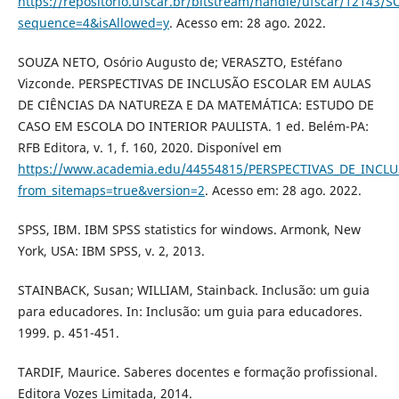
https://repositorio.ufscar.br/bitstream/handle/ufscar/1214
sequence=4&isAllowed=y
. Acesso em: 28 ago. 2022.
SOUZA NETO, Osório Augusto de; VERASZTO, Estéfano
Vizconde. PERSPECTIVAS DE INCLUSÃO ESCOLAR EM AULAS
DE CIÊNCIAS DA NATUREZA E DA MATEMÁTICA: ESTUDO DE
CASO EM ESCOLA DO INTERIOR PAULISTA. 1 ed. Belém-PA:
RFB Editora, v. 1, f. 160, 2020. Disponível em
https://www.academia.edu/44554815/PERSPECTIVAS_DE_I
from_sitemaps=true&version=2
. Acesso em: 28 ago. 2022.
SPSS, IBM. IBM SPSS statistics for windows. Armonk, New
York, USA: IBM SPSS, v. 2, 2013.
STAINBACK, Susan; WILLIAM, Stainback. Inclusão: um guia
para educadores. In: Inclusão: um guia para educadores.
1999. p. 451-451.
TARDIF, Maurice. Saberes docentes e formação profissional.
Editora Vozes Limitada, 2014.