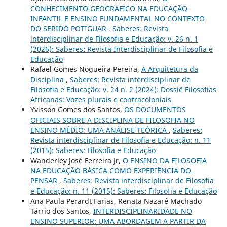
CONHECIMENTO GEOGRÁFICO NA EDUCAÇÃO
INFANTIL E ENSINO FUNDAMENTAL NO CONTEXTO
DO SERIDÓ POTIGUAR
,
Saberes: Revista
interdisciplinar de Filosofia e Educação: v. 26 n. 1
(2026): Saberes: Revista Interdisciplinar de Filosofia e
Educação
Rafael Gomes Nogueira Pereira,
A Arquitetura da
Disciplina
,
Saberes: Revista interdisciplinar de
Filosofia e Educação: v. 24 n. 2 (2024): Dossiê Filosofias
Africanas: Vozes plurais e contracoloniais
Yvisson Gomes dos Santos,
OS DOCUMENTOS
OFICIAIS SOBRE A DISCIPLINA DE FILOSOFIA NO
ENSINO MÉDIO: UMA ANÁLISE TEÓRICA
,
Saberes:
Revista interdisciplinar de Filosofia e Educação: n. 11
(2015): Saberes: Filosofia e Educação
Wanderley José Ferreira Jr,
O ENSINO DA FILOSOFIA
NA EDUCAÇÃO BÁSICA COMO EXPERIÊNCIA DO
PENSAR
,
Saberes: Revista interdisciplinar de Filosofia
e Educação: n. 11 (2015): Saberes: Filosofia e Educação
Ana Paula Perardt Farias, Renata Nazaré Machado
Tárrio dos Santos,
INTERDISCIPLINARIDADE NO
ENSINO SUPERIOR: UMA ABORDAGEM A PARTIR DA