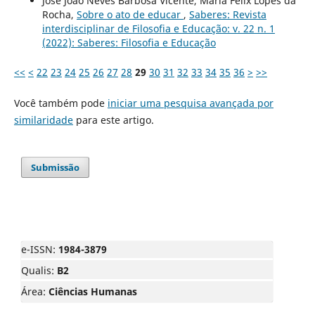
José Jõao Neves Barbosa Vicente, Maria Felix Lopes da
Rocha,
Sobre o ato de educar
,
Saberes: Revista
interdisciplinar de Filosofia e Educação: v. 22 n. 1
(2022): Saberes: Filosofia e Educação
<<
<
22
23
24
25
26
27
28
29
30
31
32
33
34
35
36
>
>>
Você também pode
iniciar uma pesquisa avançada por
similaridade
para este artigo.
Submissão
e-ISSN:
1984-3879
Qualis:
B2
Área:
Ciências Humanas