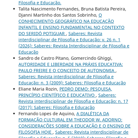
Filosofia e Educação.
Talita Nascimento Fernandes, Bruna Batista Pereira,
Djanni Martinho dos Santos Sobrinho,
O
CONHECIMENTO GEOGRÁFICO NA EDUCAÇÃO
INFANTIL E ENSINO FUNDAMENTAL NO CONTEXTO
DO SERIDÓ POTIGUAR
,
Saberes: Revista
interdisciplinar de Filosofia e Educação: v. 26 n. 1
(2026): Saberes: Revista Interdisciplinar de Filosofia e
Educação
Sandro de Castro Pitano, Gomercindo Ghiggi,
AUTORIDADE E LIBERDADE NA PRÁXIS EDUCATIVA:
PAULO FREIRE E O CONCEITO DE AUTONOMIA
,
Saberes: Revista interdisciplinar de Filosofia e
Educação: n. 3 (2009): Saberes: Filosofia e Educação
Eliane Maria Rozin,
PEDRO DEMO: PESQUISA,
PRINCÍPIO CIENTÍFICO E EDUCATIVO
,
Saberes:
Revista interdisciplinar de Filosofia e Educação: n. 17
(2017): Saberes: Filosofia e Educação
Fernando Lopes de Aquino,
A DIALÉTICA DA
FORMAÇÃO CULTURAL EM THEODOR W. ADORNO:
CONSIDERAÇÕES SOBRE A EDUCAÇÃO E O ENSINO DE
FILOSOFIA HOJE
,
Saberes: Revista interdisciplinar de