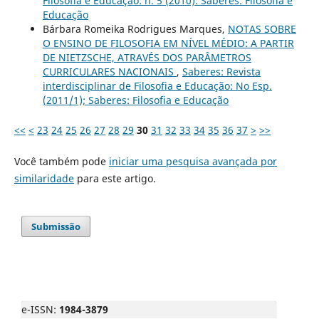
Filosofia e Educação: n. 5 (2010): Saberes: Filosofia e
Educação
Bárbara Romeika Rodrigues Marques,
NOTAS SOBRE
O ENSINO DE FILOSOFIA EM NÍVEL MÉDIO: A PARTIR
DE NIETZSCHE, ATRAVÉS DOS PARÂMETROS
CURRICULARES NACIONAIS
,
Saberes: Revista
interdisciplinar de Filosofia e Educação: No Esp.
(2011/1); Saberes: Filosofia e Educação
<<
<
23
24
25
26
27
28
29
30
31
32
33
34
35
36
37
>
>>
Você também pode
iniciar uma pesquisa avançada por
similaridade
para este artigo.
Submissão
e-ISSN:
1984-3879