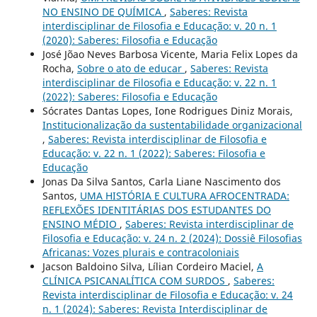
NO ENSINO DE QUÍMICA
,
Saberes: Revista
interdisciplinar de Filosofia e Educação: v. 20 n. 1
(2020): Saberes: Filosofia e Educação
José Jõao Neves Barbosa Vicente, Maria Felix Lopes da
Rocha,
Sobre o ato de educar
,
Saberes: Revista
interdisciplinar de Filosofia e Educação: v. 22 n. 1
(2022): Saberes: Filosofia e Educação
Sócrates Dantas Lopes, Ione Rodrigues Diniz Morais,
Institucionalização da sustentabilidade organizacional
,
Saberes: Revista interdisciplinar de Filosofia e
Educação: v. 22 n. 1 (2022): Saberes: Filosofia e
Educação
Jonas Da Silva Santos, Carla Liane Nascimento dos
Santos,
UMA HISTÓRIA E CULTURA AFROCENTRADA:
REFLEXÕES IDENTITÁRIAS DOS ESTUDANTES DO
ENSINO MÉDIO
,
Saberes: Revista interdisciplinar de
Filosofia e Educação: v. 24 n. 2 (2024): Dossiê Filosofias
Africanas: Vozes plurais e contracoloniais
Jacson Baldoino Silva, Lílian Cordeiro Maciel,
A
CLÍNICA PSICANALÍTICA COM SURDOS
,
Saberes:
Revista interdisciplinar de Filosofia e Educação: v. 24
n. 1 (2024): Saberes: Revista Interdisciplinar de