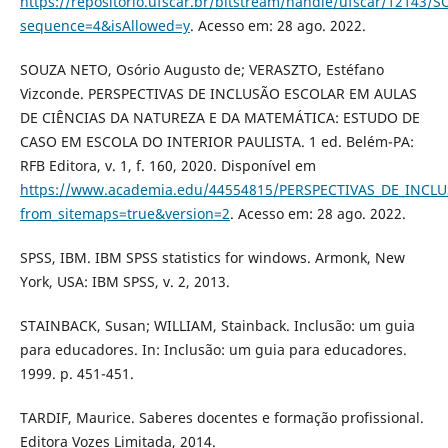
https://repositorio.ufscar.br/bitstream/handle/ufscar/1214
sequence=4&isAllowed=y
. Acesso em: 28 ago. 2022.
SOUZA NETO, Osório Augusto de; VERASZTO, Estéfano
Vizconde. PERSPECTIVAS DE INCLUSÃO ESCOLAR EM AULAS
DE CIÊNCIAS DA NATUREZA E DA MATEMÁTICA: ESTUDO DE
CASO EM ESCOLA DO INTERIOR PAULISTA. 1 ed. Belém-PA:
RFB Editora, v. 1, f. 160, 2020. Disponível em
https://www.academia.edu/44554815/PERSPECTIVAS_DE_I
from_sitemaps=true&version=2
. Acesso em: 28 ago. 2022.
SPSS, IBM. IBM SPSS statistics for windows. Armonk, New
York, USA: IBM SPSS, v. 2, 2013.
STAINBACK, Susan; WILLIAM, Stainback. Inclusão: um guia
para educadores. In: Inclusão: um guia para educadores.
1999. p. 451-451.
TARDIF, Maurice. Saberes docentes e formação profissional.
Editora Vozes Limitada, 2014.