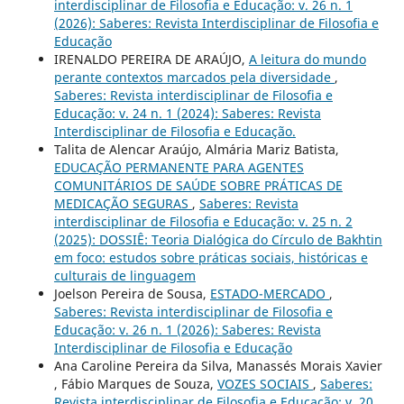
interdisciplinar de Filosofia e Educação: v. 26 n. 1
(2026): Saberes: Revista Interdisciplinar de Filosofia e
Educação
IRENALDO PEREIRA DE ARAÚJO,
A leitura do mundo
perante contextos marcados pela diversidade
,
Saberes: Revista interdisciplinar de Filosofia e
Educação: v. 24 n. 1 (2024): Saberes: Revista
Interdisciplinar de Filosofia e Educação.
Talita de Alencar Araújo, Almária Mariz Batista,
EDUCAÇÃO PERMANENTE PARA AGENTES
COMUNITÁRIOS DE SAÚDE SOBRE PRÁTICAS DE
MEDICAÇÃO SEGURAS
,
Saberes: Revista
interdisciplinar de Filosofia e Educação: v. 25 n. 2
(2025): DOSSIÊ: Teoria Dialógica do Círculo de Bakhtin
em foco: estudos sobre práticas sociais, históricas e
culturais de linguagem
Joelson Pereira de Sousa,
ESTADO-MERCADO
,
Saberes: Revista interdisciplinar de Filosofia e
Educação: v. 26 n. 1 (2026): Saberes: Revista
Interdisciplinar de Filosofia e Educação
Ana Caroline Pereira da Silva, Manassés Morais Xavier
, Fábio Marques de Souza,
VOZES SOCIAIS
,
Saberes:
Revista interdisciplinar de Filosofia e Educação: v. 20