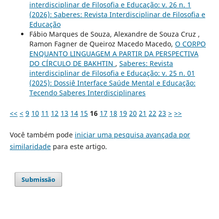
interdisciplinar de Filosofia e Educação: v. 26 n. 1
(2026): Saberes: Revista Interdisciplinar de Filosofia e
Educação
Fábio Marques de Souza, Alexandre de Souza Cruz ,
Ramon Fagner de Queiroz Macedo Macedo,
O CORPO
ENQUANTO LINGUAGEM A PARTIR DA PERSPECTIVA
DO CÍRCULO DE BAKHTIN
,
Saberes: Revista
interdisciplinar de Filosofia e Educação: v. 25 n. 01
(2025): Dossiê Interface Saúde Mental e Educação:
Tecendo Saberes Interdisciplinares
<<
<
9
10
11
12
13
14
15
16
17
18
19
20
21
22
23
>
>>
Você também pode
iniciar uma pesquisa avançada por
similaridade
para este artigo.
Submissão