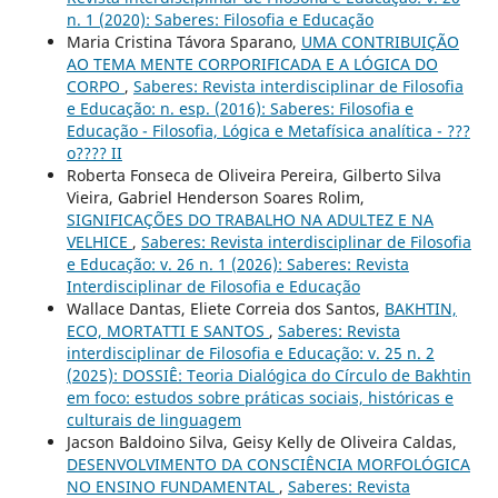
n. 1 (2020): Saberes: Filosofia e Educação
Maria Cristina Távora Sparano,
UMA CONTRIBUIÇÃO
AO TEMA MENTE CORPORIFICADA E A LÓGICA DO
CORPO
,
Saberes: Revista interdisciplinar de Filosofia
e Educação: n. esp. (2016): Saberes: Filosofia e
Educação - Filosofia, Lógica e Metafísica analítica - ???
o???? II
Roberta Fonseca de Oliveira Pereira, Gilberto Silva
Vieira, Gabriel Henderson Soares Rolim,
SIGNIFICAÇÕES DO TRABALHO NA ADULTEZ E NA
VELHICE
,
Saberes: Revista interdisciplinar de Filosofia
e Educação: v. 26 n. 1 (2026): Saberes: Revista
Interdisciplinar de Filosofia e Educação
Wallace Dantas, Eliete Correia dos Santos,
BAKHTIN,
ECO, MORTATTI E SANTOS
,
Saberes: Revista
interdisciplinar de Filosofia e Educação: v. 25 n. 2
(2025): DOSSIÊ: Teoria Dialógica do Círculo de Bakhtin
em foco: estudos sobre práticas sociais, históricas e
culturais de linguagem
Jacson Baldoino Silva, Geisy Kelly de Oliveira Caldas,
DESENVOLVIMENTO DA CONSCIÊNCIA MORFOLÓGICA
NO ENSINO FUNDAMENTAL
,
Saberes: Revista