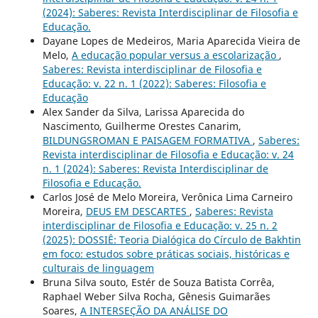
(2024): Saberes: Revista Interdisciplinar de Filosofia e
Educação.
Dayane Lopes de Medeiros, Maria Aparecida Vieira de
Melo,
A educação popular versus a escolarização
,
Saberes: Revista interdisciplinar de Filosofia e
Educação: v. 22 n. 1 (2022): Saberes: Filosofia e
Educação
Alex Sander da Silva, Larissa Aparecida do
Nascimento, Guilherme Orestes Canarim,
BILDUNGSROMAN E PAISAGEM FORMATIVA
,
Saberes:
Revista interdisciplinar de Filosofia e Educação: v. 24
n. 1 (2024): Saberes: Revista Interdisciplinar de
Filosofia e Educação.
Carlos José de Melo Moreira, Verônica Lima Carneiro
Moreira,
DEUS EM DESCARTES
,
Saberes: Revista
interdisciplinar de Filosofia e Educação: v. 25 n. 2
(2025): DOSSIÊ: Teoria Dialógica do Círculo de Bakhtin
em foco: estudos sobre práticas sociais, históricas e
culturais de linguagem
Bruna Silva souto, Estér de Souza Batista Corrêa,
Raphael Weber Silva Rocha, Gênesis Guimarães
Soares,
A INTERSEÇÃO DA ANÁLISE DO