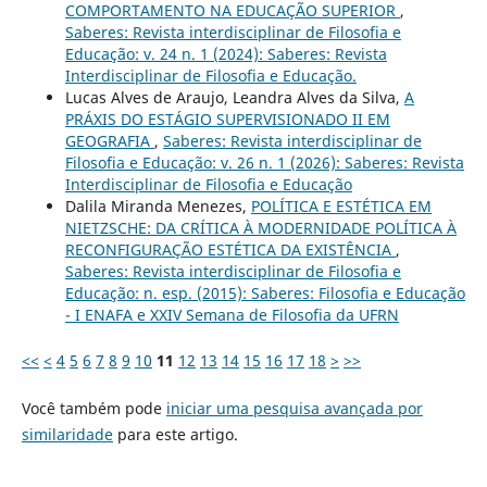
COMPORTAMENTO NA EDUCAÇÃO SUPERIOR
,
Saberes: Revista interdisciplinar de Filosofia e
Educação: v. 24 n. 1 (2024): Saberes: Revista
Interdisciplinar de Filosofia e Educação.
Lucas Alves de Araujo, Leandra Alves da Silva,
A
PRÁXIS DO ESTÁGIO SUPERVISIONADO II EM
GEOGRAFIA
,
Saberes: Revista interdisciplinar de
Filosofia e Educação: v. 26 n. 1 (2026): Saberes: Revista
Interdisciplinar de Filosofia e Educação
Dalila Miranda Menezes,
POLÍTICA E ESTÉTICA EM
NIETZSCHE: DA CRÍTICA À MODERNIDADE POLÍTICA À
RECONFIGURAÇÃO ESTÉTICA DA EXISTÊNCIA
,
Saberes: Revista interdisciplinar de Filosofia e
Educação: n. esp. (2015): Saberes: Filosofia e Educação
- I ENAFA e XXIV Semana de Filosofia da UFRN
<<
<
4
5
6
7
8
9
10
11
12
13
14
15
16
17
18
>
>>
Você também pode
iniciar uma pesquisa avançada por
similaridade
para este artigo.