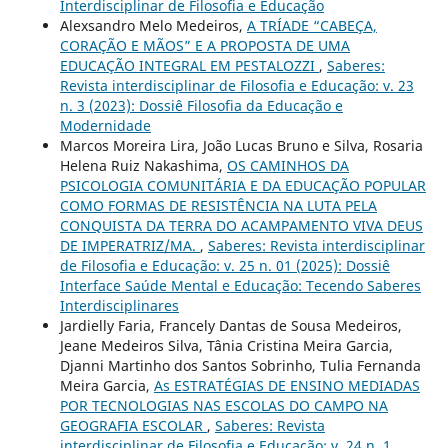
Interdisciplinar de Filosofia e Educação
Alexsandro Melo Medeiros,
A TRÍADE “CABEÇA,
CORAÇÃO E MÃOS” E A PROPOSTA DE UMA
EDUCAÇÃO INTEGRAL EM PESTALOZZI
,
Saberes:
Revista interdisciplinar de Filosofia e Educação: v. 23
n. 3 (2023): Dossiê Filosofia da Educação e
Modernidade
Marcos Moreira Lira, João Lucas Bruno e Silva, Rosaria
Helena Ruiz Nakashima,
OS CAMINHOS DA
PSICOLOGIA COMUNITÁRIA E DA EDUCAÇÃO POPULAR
COMO FORMAS DE RESISTÊNCIA NA LUTA PELA
CONQUISTA DA TERRA DO ACAMPAMENTO VIVA DEUS
DE IMPERATRIZ/MA.
,
Saberes: Revista interdisciplinar
de Filosofia e Educação: v. 25 n. 01 (2025): Dossiê
Interface Saúde Mental e Educação: Tecendo Saberes
Interdisciplinares
Jardielly Faria, Francely Dantas de Sousa Medeiros,
Jeane Medeiros Silva, Tânia Cristina Meira Garcia,
Djanni Martinho dos Santos Sobrinho, Tulia Fernanda
Meira Garcia,
As ESTRATÉGIAS DE ENSINO MEDIADAS
POR TECNOLOGIAS NAS ESCOLAS DO CAMPO NA
GEOGRAFIA ESCOLAR
,
Saberes: Revista
interdisciplinar de Filosofia e Educação: v. 24 n. 1