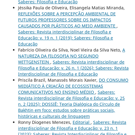
Saberes: Filosofia e Educação
Jéssika Paula de Oliveira, Elisangela Matias Miranda,
REFLEXÕES SOBRE A PERCEPÇÃO AMBIENTAL DE
FUTUROS PROFESSORES SOBRE OS IMPACTOS
CAUSADOS POR PLÁSTICOS AO MEIO AMBIENTE
,
Saberes: Revista interdisciplinar de Filosofia e
Educação: v. 19 n. 1 (2019): Saberes: Filosofia e
Educação
Fabrício Oliveira da Silva, Noel Vieira da Silva Neto,
A
NATUREZA DA FILOSOFIA NO SEGUNDO
WITTGENSTEIN
,
Saberes: Revista interdisciplinar de
Filosofia e Educação: v. 26 n. 1 (2026): Saberes: Revista
Interdisciplinar de Filosofia e Educação
Priscila Brazil, Manassés Morais Xavier,
DO CONSUMO
MIDIÁTICO À CRIAÇÃO DE ECOSSISTEMAS
COMUNICATIVOS NO ENSINO MÉDIO
,
Saberes:
Revista interdisciplinar de Filosofia e Educação: v. 25
n. 2 (2025): DOSSIÊ: Teoria Dialógica do Círculo de
Bakhtin em foco: estudos sobre práticas sociais,
históricas e culturais de linguagem
Ronny Diogenes Menezes,
Editorial
,
Saberes: Revista
interdisciplinar de Filosofia e Educação: v. 23 n. 1
(2023): Saberes: Revista Interdisciplinar de Filosofia e