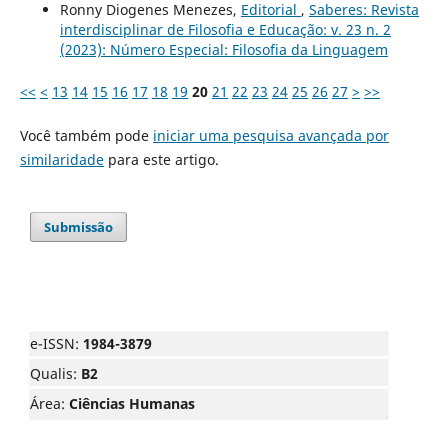
Ronny Diogenes Menezes,
Editorial
,
Saberes: Revista
interdisciplinar de Filosofia e Educação: v. 23 n. 2
(2023): Número Especial: Filosofia da Linguagem
<<
<
13
14
15
16
17
18
19
20
21
22
23
24
25
26
27
>
>>
Você também pode
iniciar uma pesquisa avançada por
similaridade
para este artigo.
Submissão
e-ISSN:
1984-3879
Qualis:
B2
Área:
Ciências Humanas