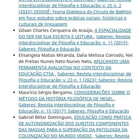
interdisciplinar de Filosofia e Educação: v. 25 n. 2
(2025): DOSSIÊ: Teoria Dialógica do Círculo de Bakhtin
em foco: estudos sobre práticas sociais, históricas e
culturais de linguagem
Gilvan Charles Cerqueira de Araújo,
A ESPACIALIDADE
DO SER EM SUA ESCRITA E LEITURA
,
Saberes: Revista
interdisciplinar de Filosofia e Educação: n. 11 (2015):
Saberes: Filosofia e Educação
Elisangela Matias Miranda, Dalia Melissa Conrado, Nei
de Freitas Nunes Neto Nunes Neto,
APLICANDO UMA
FERRAMENTA AVALIATIVA NO CONTEXTO DA
EDUCAÇÃO CTSA
,
Saberes: Revista interdisciplinar de
Filosofia e Educação: v. 23 n. 1 (2023): Saberes: Revista
Interdisciplinar de Filosofia e Educação
Maurício Sérgio Bergamo,
CONSIDERAÇÕES SOBRE O
MÉTODO DA HISTÓRIA FILOSÓFICA DE HEGEL
,
Saberes: Revista interdisciplinar de Filosofia e
Educação: n. 15 (2017): Saberes: Filosofia e Educação
Gabriel Bittar Domingues,
EDUCAÇÃO COMO PRÁTICA
DE AUTONOMIZAÇÃO DOS SUJEITOS COMPONENTES
DAS MASSAS PARA A SUPERAÇÃO DA PATOLOGIA DA
COLONIZAÇÃO DO MUNDO VIVIDO
,
Saberes: Revista