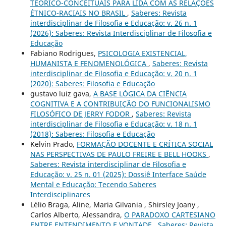
TEÓRICO-CONCEITUAIS PARA LIDA COM AS RELAÇÕES
ÉTNICO-RACIAIS NO BRASIL
,
Saberes: Revista
interdisciplinar de Filosofia e Educação: v. 26 n. 1
(2026): Saberes: Revista Interdisciplinar de Filosofia e
Educação
Fabiano Rodrigues,
PSICOLOGIA EXISTENCIAL,
HUMANISTA E FENOMENOLÓGICA
,
Saberes: Revista
interdisciplinar de Filosofia e Educação: v. 20 n. 1
(2020): Saberes: Filosofia e Educação
gustavo luiz gava,
A BASE LÓGICA DA CIÊNCIA
COGNITIVA E A CONTRIBUIÇÃO DO FUNCIONALISMO
FILOSÓFICO DE JERRY FODOR
,
Saberes: Revista
interdisciplinar de Filosofia e Educação: v. 18 n. 1
(2018): Saberes: Filosofia e Educação
Kelvin Prado,
FORMAÇÃO DOCENTE E CRÍTICA SOCIAL
NAS PERSPECTIVAS DE PAULO FREIRE E BELL HOOKS
,
Saberes: Revista interdisciplinar de Filosofia e
Educação: v. 25 n. 01 (2025): Dossiê Interface Saúde
Mental e Educação: Tecendo Saberes
Interdisciplinares
Lélio Braga, Aline, Maria Gilvania , Shirsley Joany ,
Carlos Alberto, Alessandra,
O PARADOXO CARTESIANO
ENTRE ENTENDIMENTO E VONTADE
,
Saberes: Revista