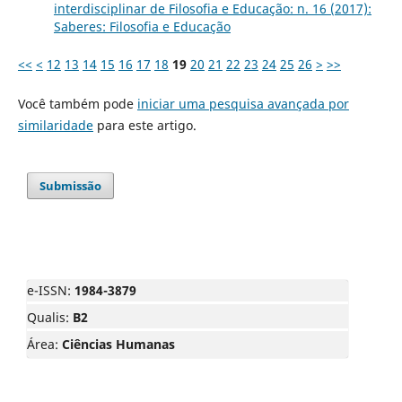
interdisciplinar de Filosofia e Educação: n. 16 (2017):
Saberes: Filosofia e Educação
<<
<
12
13
14
15
16
17
18
19
20
21
22
23
24
25
26
>
>>
Você também pode
iniciar uma pesquisa avançada por
similaridade
para este artigo.
Submissão
e-ISSN:
1984-3879
Qualis:
B2
Área:
Ciências Humanas