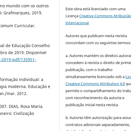
i no mundo com os outros
Este obra está licenciado com uma
ó: Grafmarques, 2019.
Licença
Creative Commons Atribuição
Internacional
.
 Comum Curricular.
Autores que publicam nesta revista
concordam com os seguintes termos
nal de Educação Conselho
bro de 2019. Disponível
a. Autores mantém os direitos autorai
-2019-pdf/135951-
concedem à revista o direito de prime
publicação, com o trabalho
simultaneamente licenciado sob a
Lic
formação individual: a
Creative Commons Attribution 4.0
qu
ogia moderna. Educação e
permite o compartilhamento do trab
jan./mar. 2012.
com reconhecimento da autoria e
publicação inicial nesta revista.
2007. DIAS, Rosa Maria.
neiro: Civilização
b. Autores têm autorização para assu
contratos adicionais separadamente,