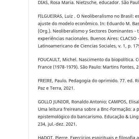
DIAS, Rosa Maria. Nietzsche, educador. São Paulo
FILGUEIRAS, Luiz . O Neoliberalismo no Brasil: e
ajuste do modelo econômico. In: Eduardo M. Bas
(Org.). Neoliberalismo y Sectores Dominantes - 
experiências nacionales. Buenos Aires: CLACSO 
Latinoamericano de Ciencias Sociales, v. 1, p. 17
FOUCAULT, Michel. Nascimento da biopolítica. C
France (1978-1979). São Paulo: Martins Fontes, 2
FREIRE, Paulo. Pedagogia do oprimido. 77. ed. Ri
Paz e Terra, 2021.
GOLLO JUNIOR, Ronaldo Antonio; CAMPOS, Elisab
Uma leitura freireana sobre a Bnc-Formação: a p
epistemológico do bancarismo. Educação & Lingua
234, jul.-dez. 2021.
HADOT, Pierre. Exercícios espirituais e filosofia 