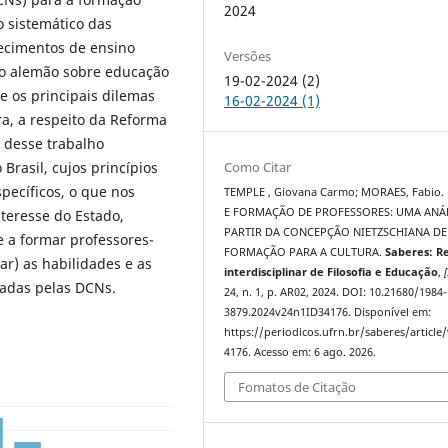
2024
 sistemático das
lecimentos de ensino
Versões
ofo alemão sobre educação
19-02-2024 (2)
e os principais dilemas
16-02-2024 (1)
ra, a respeito da Reforma
 desse trabalho
Como Citar
rasil, cujos princípios
pecíficos, o que nos
TEMPLE , Giovana Carmo; MORAES, Fabio.
E FORMAÇÃO DE PROFESSORES: UMA ANÁL
nteresse do Estado,
PARTIR DA CONCEPÇÃO NIETZSCHIANA DE
e a formar professores-
FORMAÇÃO PARA A CULTURA.
Saberes: Re
ar) as habilidades e as
interdisciplinar de Filosofia e Educação
,
[
nadas pelas DCNs.
24, n. 1, p. AR02, 2024. DOI: 10.21680/1984-
3879.2024v24n1ID34176. Disponível em:
https://periodicos.ufrn.br/saberes/article
4176. Acesso em: 6 ago. 2026.
Fomatos de Citação