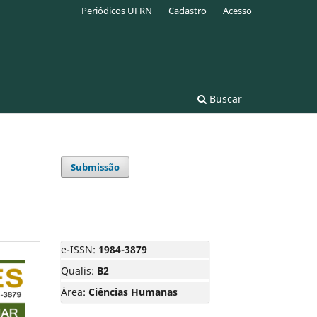
Periódicos UFRN
Cadastro
Acesso
Buscar
Submissão
e-ISSN:
1984-3879
Qualis:
B2
Área:
Ciências Humanas