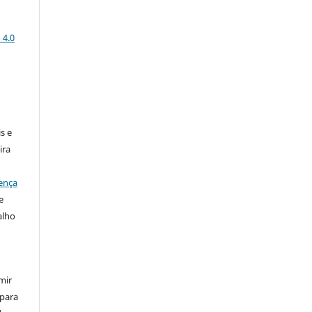
 4.0
:
s e
ira
ença
e
alho
mir
 para