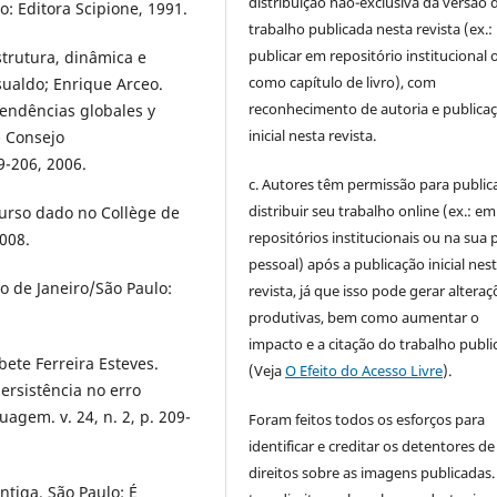
distribuição não-exclusiva da versão 
: Editora Scipione, 1991.
trabalho publicada nesta revista (ex.:
publicar em repositório institucional 
strutura, dinâmica e
como capítulo de livro), com
ualdo; Enrique Arceo.
reconhecimento de autoria e publica
tendências globales y
inicial nesta revista.
- Consejo
9-206, 2006.
c. Autores têm permissão para publica
distribuir seu trabalho online (ex.: em
urso dado no Collège de
repositórios institucionais ou na sua 
008.
pessoal) após a publicação inicial nes
o de Janeiro/São Paulo:
revista, já que isso pode gerar alteraç
produtivas, bem como aumentar o
impacto e a citação do trabalho publ
ete Ferreira Esteves.
(Veja
O Efeito do Acesso Livre
).
ersistência no erro
gem. v. 24, n. 2, p. 209-
Foram feitos todos os esforços para
identificar e creditar os detentores de
direitos sobre as imagens publicadas.
antiga. São Paulo: É