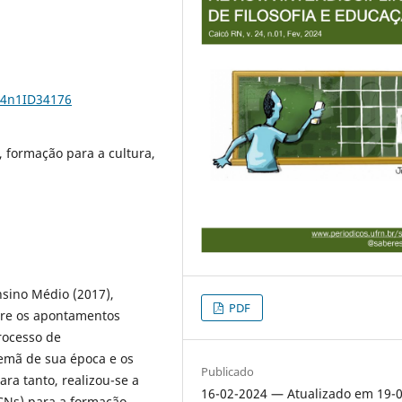
24n1ID34176
 formação para a cultura,
sino Médio (2017),
PDF
tre os apontamentos
processo de
lemã de sua época e os
Publicado
ra tanto, realizou-se a
16-02-2024 — Atualizado em 19-0
DCNs) para a formação