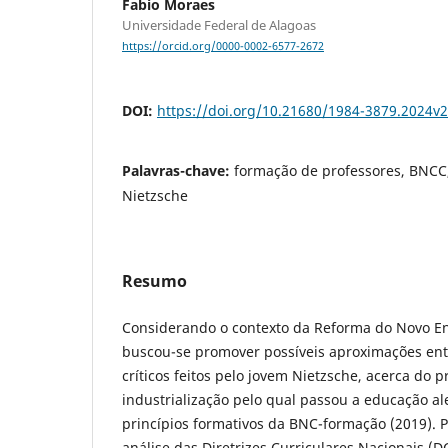
Fabio Moraes
Universidade Federal de Alagoas
https://orcid.org/0000-0002-6577-2672
DOI:
https://doi.org/10.21680/1984-3879.2024v
Palavras-chave:
formação de professores, BNCC,
Nietzsche
Resumo
Considerando o contexto da Reforma do Novo En
buscou-se promover possíveis aproximações en
críticos feitos pelo jovem Nietzsche, acerca do 
industrialização pelo qual passou a educação a
princípios formativos da BNC-formação (2019). Pa
análise das Diretrizes Curriculares Nacionais (