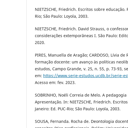
NIETZSCHE, Friedrich. Escritos sobre educação. R
Rio; São Paulo: Loyola, 2003.
NIETZSCHE, Friedrich. David Strauss, o confessor 
considerações extemporâneas I. São Paulo: Edit
2020.
PIRES, Manuella de Aragão; CARDOSO, Lívia de
formação docente: um avanço às políticas neolibe
estudos, Campo Grande, v. 25, n. 55, p. 73-93, se
em:
https://www.serie-estudos.ucdb.br/serie-es
Acesso em: fev. 2023.
SOBRINHO, Noéli Correia de Melo. A pedagogia 
Apresentação. In: NIETZSCHE, Friedrich. Escrito
Janeiro: Ed. PUC-Rio; São Paulo: Loyola, 2003.
SOUSA, Fernanda. Rocha de. Deontologia docent