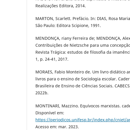
Realizações Editora, 2014.
MARTON, Scarlett. Prefácio. In: DIAS, Rosa Mari
São Paulo: Editora Scipione, 1991.
MENDONÇA, riany Ferreira de; MENDONÇA, Alexa
Contribuições de Nietzsche para uma concepção 
Revista Trágica: estudos de filosofia da imanênci
1, p. 24-41, 2017.
MORAES, Fabio Monteiro de. Um livro didático a
livros para o ensino de Sociologia escolar. Cade
Brasileira de Ensino de Ciências Sociais. CABECS, 
2022b.
MONTINARI, Mazzino. Equívocos marxistas. cade
Disponível em:
https://periodicos.unifesp.br/index.php/cniet/a
Acesso em: mar. 2023.