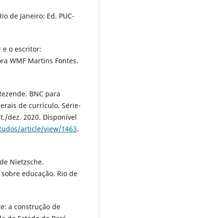
io de Janeiro: Ed. PUC-
e o escritor:
ora WMF Martins Fontes.
 Rezende. BNC para
rais de currículo. Série-
t./dez. 2020. Disponível
tudos/article/view/1463
.
de Nietzsche.
s sobre educação. Rio de
e: a construção de