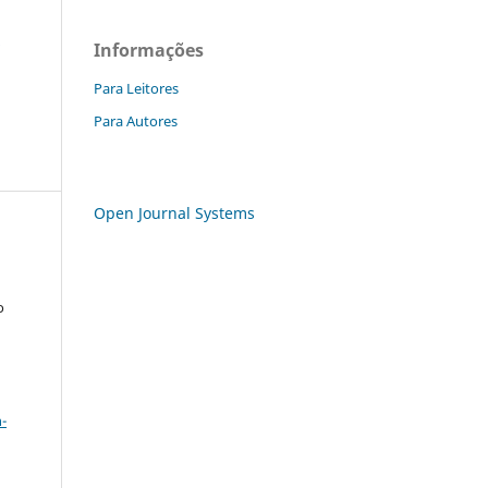
a
Informações
Para Leitores
Para Autores
Open Journal Systems
o
a
-