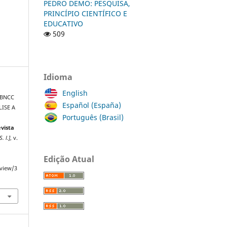
PEDRO DEMO: PESQUISA,
PRINCÍPIO CIENTÍFICO E
EDUCATIVO
509
Idioma
English
 BNCC
Español (España)
ISE A
Português (Brasil)
vista
S. l.]
, v.
Edição Atual
/view/3