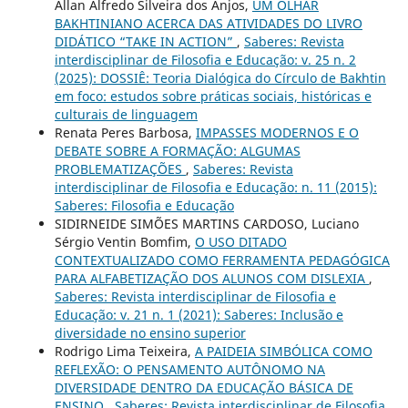
Allan Alfredo Silveira dos Anjos,
UM OLHAR
BAKHTINIANO ACERCA DAS ATIVIDADES DO LIVRO
DIDÁTICO “TAKE IN ACTION”
,
Saberes: Revista
interdisciplinar de Filosofia e Educação: v. 25 n. 2
(2025): DOSSIÊ: Teoria Dialógica do Círculo de Bakhtin
em foco: estudos sobre práticas sociais, históricas e
culturais de linguagem
Renata Peres Barbosa,
IMPASSES MODERNOS E O
DEBATE SOBRE A FORMAÇÃO: ALGUMAS
PROBLEMATIZAÇÕES
,
Saberes: Revista
interdisciplinar de Filosofia e Educação: n. 11 (2015):
Saberes: Filosofia e Educação
SIDIRNEIDE SIMÕES MARTINS CARDOSO, Luciano
Sérgio Ventin Bomfim,
O USO DITADO
CONTEXTUALIZADO COMO FERRAMENTA PEDAGÓGICA
PARA ALFABETIZAÇÃO DOS ALUNOS COM DISLEXIA
,
Saberes: Revista interdisciplinar de Filosofia e
Educação: v. 21 n. 1 (2021): Saberes: Inclusão e
diversidade no ensino superior
Rodrigo Lima Teixeira,
A PAIDEIA SIMBÓLICA COMO
REFLEXÃO: O PENSAMENTO AUTÔNOMO NA
DIVERSIDADE DENTRO DA EDUCAÇÃO BÁSICA DE
ENSINO
,
Saberes: Revista interdisciplinar de Filosofia