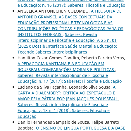
e Educação: n. 16 (2017): Saberes: Filosofia e Educação
ANGELICA ANTONECHEN COLOMBO,
A FILOSOFIA DE
ANTONIO GRAMSCI, AS BASES CONCEITUAIS DA
EDUCAÇÃO PROFISSIONAL E TECNOLÓGICA E AS
CONTRIBUIÇÕES POLÍTICAS E PEDAGÓGICAS PARA OS
INSTITUTOS FEDERAIS
,
Saberes: Revista
interdisciplinar de Filosofia e Educação: v. 25 n. 01
(2025): Dossiê Interface Saúde Mental e Educação:
Tecendo Saberes Interdisciplinares
Hamilton Cezar Gomes Gondim, Roberto Pereira Veras,
A PEDAGOGIA KANTIANA E A EDUCAÇÃO EM
ROUSSEAU: COMPARAÇÕES MORAIS E POLÍTICAS
,
Saberes: Revista interdisciplinar de Filosofia e
Educação: n. 17 (2017): Saberes: Filosofia e Educação
Luciano da Silva Façanha, Leonardo Silva Sousa,
A
CARTA A D’ALEMBERT: CRÍTICA AO ESPETÁCULO E
AMOR PELA PÁTRIA POR JEAN-JACQUES ROUSSEAU
,
Saberes: Revista interdisciplinar de Filosofia e
Educação: v. 18 n. 1 (2018): Saberes: Filosofia e
Educação
Danilo Fernandes Sampaio de Souza, Felipe Barreto
Baptista,
O ENSINO DE LÍNGUA PORTUGUESA E A BASE