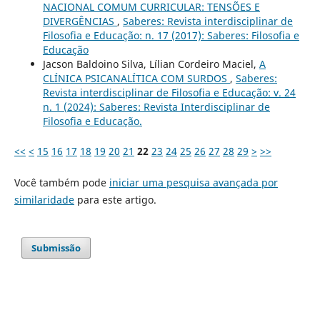
NACIONAL COMUM CURRICULAR: TENSÕES E
DIVERGÊNCIAS
,
Saberes: Revista interdisciplinar de
Filosofia e Educação: n. 17 (2017): Saberes: Filosofia e
Educação
Jacson Baldoino Silva, Lílian Cordeiro Maciel,
A
CLÍNICA PSICANALÍTICA COM SURDOS
,
Saberes:
Revista interdisciplinar de Filosofia e Educação: v. 24
n. 1 (2024): Saberes: Revista Interdisciplinar de
Filosofia e Educação.
<<
<
15
16
17
18
19
20
21
22
23
24
25
26
27
28
29
>
>>
Você também pode
iniciar uma pesquisa avançada por
similaridade
para este artigo.
Submissão