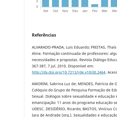
Referências
ALVARADO-PRADA, Luis Eduardo; FREITAS, Thaís
Aline. Formação continuada de professores: algu
necessidades e propostas. Revista Diálogo Educaci
367-387, 7 jul. 2010. Disponível em:
http://dx.doi.org/10.7213/rde.v10i30.2464
. Aces
AMORIM, Sabrina Luz de; MENDES, Patrícia de Oliv
Colóquio do Grupo de Pesquisa Formação de Ed
Sexual. Diálogos sobre sexualidade e educação s
emancipação: 11 anos do programa educação s
UDESC. DESIDÉRIO, Ricardo; BASTOS, Vinícius Co
Iara de Andrade (org.). Sexualidades e educação 