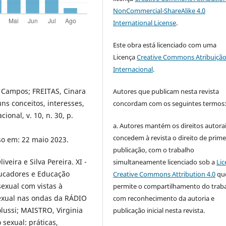
NonCommercial-ShareAlike 4.0
International License
.
Este obra está licenciado com uma
Licença
Creative Commons Atribuição
Internacional
.
 Campos; FREITAS, Cinara
Autores que publicam nesta revista
ns conceitos, interesses,
concordam com os seguintes termos
onal, v. 10, n. 30, p.
a. Autores mantém os direitos autorai
concedem à revista o direito de prime
so em: 22 maio 2023.
publicação, com o trabalho
eira e Silva Pereira. XI -
simultaneamente licenciado sob a
Lic
ucadores e Educação
Creative Commons Attribution 4.0
qu
exual com vistas à
permite o compartilhamento do trab
exual nas ondas da RÁDIO
com reconhecimento da autoria e
lussi; MAISTRO, Virginia
publicação inicial nesta revista.
sexual: práticas,