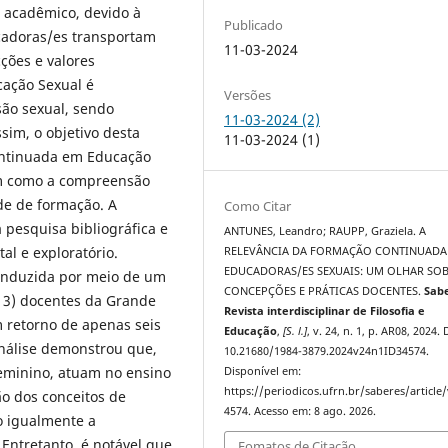
 acadêmico, devido à
Publicado
cadoras/es transportam
11-03-2024
cções e valores
cação Sexual é
Versões
ão sexual, sendo
11-03-2024 (2)
im, o objetivo desta
11-03-2024 (1)
continuada em Educação
im como a compreensão
de de formação. A
Como Citar
pesquisa bibliográfica e
ANTUNES, Leandro; RAUPP, Graziela. A
al e exploratório.
RELEVÂNCIA DA FORMAÇÃO CONTINUADA
EDUCADORAS/ES SEXUAIS: UM OLHAR SOB
conduzida por meio de um
CONCEPÇÕES E PRÁTICAS DOCENTES.
Sab
(13) docentes da Grande
Revista interdisciplinar de Filosofia e
m retorno de apenas seis
Educação
,
[S. l.]
, v. 24, n. 1, p. AR08, 2024.
análise demonstrou que,
10.21680/1984-3879.2024v24n1ID34574.
 feminino, atuam no ensino
Disponível em:
https://periodicos.ufrn.br/saberes/article
o dos conceitos de
4574. Acesso em: 8 ago. 2026.
 igualmente a
Entretanto, é notável que
Fomatos de Citação