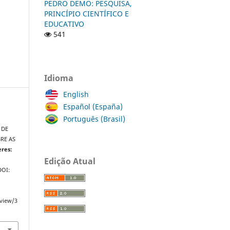
PEDRO DEMO: PESQUISA,
PRINCÍPIO CIENTÍFICO E
EDUCATIVO
541
Idioma
English
Español (España)
Português (Brasil)
 DE
RE AS
eres:
Edição Atual
 DOI:
/view/3