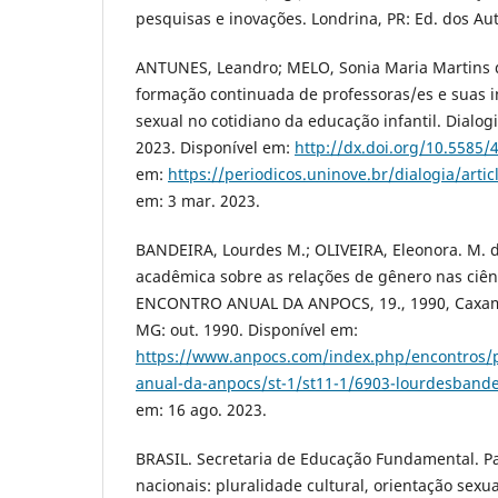
pesquisas e inovações. Londrina, PR: Ed. dos Aut
ANTUNES, Leandro; MELO, Sonia Maria Martins d
formação continuada de professoras/es e suas 
sexual no cotidiano da educação infantil. Dialogia
2023. Disponível em:
http://dx.doi.org/10.5585/
em:
https://periodicos.uninove.br/dialogia/arti
em: 3 mar. 2023.
BANDEIRA, Lourdes M.; OLIVEIRA, Eleonora. M. d
acadêmica sobre as relações de gênero nas ciênci
ENCONTRO ANUAL DA ANPOCS, 19., 1990, Caxambu
MG: out. 1990. Disponível em:
https://www.anpocs.com/index.php/encontros/
anual-da-anpocs/st-1/st11-1/6903-lourdesbandeir
em: 16 ago. 2023.
BRASIL. Secretaria de Educação Fundamental. P
nacionais: pluralidade cultural, orientação sexual