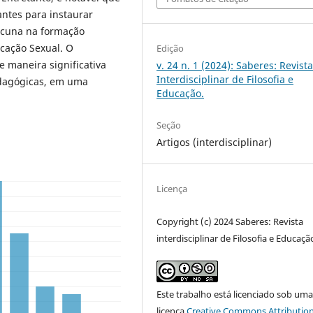
antes para instaurar
lacuna na formação
cação Sexual. O
Edição
 maneira significativa
v. 24 n. 1 (2024): Saberes: Revist
Interdisciplinar de Filosofia e
edagógicas, em uma
Educação.
Seção
Artigos (interdisciplinar)
Licença
Copyright (c) 2024 Saberes: Revista
interdisciplinar de Filosofia e Educaçã
Este trabalho está licenciado sob um
licença
Creative Commons Attribution