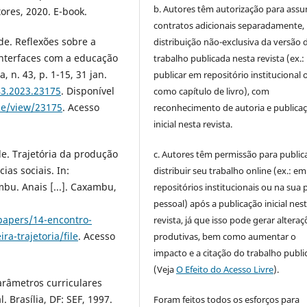
b. Autores têm autorização para assu
ores, 2020. E-book.
contratos adicionais separadamente,
e. Reflexões sobre a
distribuição não-exclusiva da versão 
interfaces com a educação
trabalho publicada nesta revista (ex.:
, n. 43, p. 1-15, 31 jan.
publicar em repositório institucional 
43.2023.23175
. Disponível
como capítulo de livro), com
cle/view/23175
. Acesso
reconhecimento de autoria e publica
inicial nesta revista.
e. Trajetória da produção
c. Autores têm permissão para publica
as sociais. In:
distribuir seu trabalho online (ex.: em
. Anais [...]. Caxambu,
repositórios institucionais ou na sua 
pessoal) após a publicação inicial nes
papers/14-encontro-
revista, já que isso pode gerar alteraç
a-trajetoria/file
. Acesso
produtivas, bem como aumentar o
impacto e a citação do trabalho publ
(Veja
O Efeito do Acesso Livre
).
arâmetros curriculares
. Brasília, DF: SEF, 1997.
Foram feitos todos os esforços para