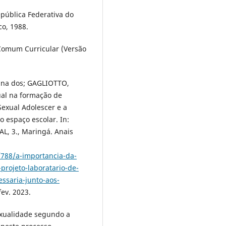
epública Federativa do
co, 1988.
 Comum Curricular (Versão
runa dos; GAGLIOTTO,
ual na formação de
Sexual Adolescer e a
o espaço escolar. In:
 3., Maringá. Anais
/788/a-importancia-da-
projeto-laboratario-de-
ssaria-junto-aos-
fev. 2023.
sexualidade segundo a