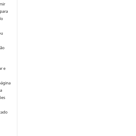
mir
 para
do
ou
ção
r e
página
ta
ões
icado