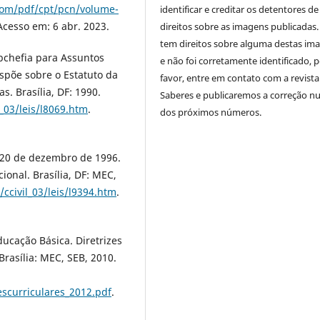
.com/pdf/cpt/pcn/volume-
identificar e creditar os detentores de
 Acesso em: 6 abr. 2023.
direitos sobre as imagens publicadas.
tem direitos sobre alguma destas im
ubchefia para Assuntos
e não foi corretamente identificado, 
Dispõe sobre o Estatuto da
favor, entre em contato com a revista
s. Brasília, DF: 1990.
Saberes e publicaremos a correção 
l_03/leis/l8069.htm
.
dos próximos números.
e 20 de dezembro de 1996.
ional. Brasília, DF: MEC,
/ccivil_03/leis/l9394.htm
.
ducação Básica. Diretrizes
Brasília: MEC, SEB, 2010.
escurriculares_2012.pdf
.