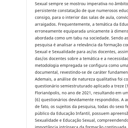
Sexual sempre se mostrou imperativa no âmbito
persistente constatação de que numerosos edu
consigo, para o interior das salas de aula, convi
arraigados. Frequentemente, a temática da Edu
erroneamente equiparada unicamente à dimens
abordada como um tabu na sociedade. Sendo ass
pesquisa é analisar a relevância da formação 
Sexual e Sexualidade para as/os docentes, ass
das/os docentes sobre a temática e a necessida
metodologia empregada se configura como uma 
documental, revestindo-se de caráter fundament
Ademais, a análise de natureza qualitativa foi 
questionário semiestruturado aplicado a treze 
Florianópolis, no ano de 2021, resultando em u
(6) questionários devidamente respondidos. A 
de fato, os sujeitos da pesquisa, todas do sexo
público da Educação Infantil, possuem apreensã
Sexualidade e Educação Sexual, compreendendo
importância intrínseca da formação continuada. 