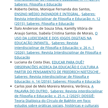
Saberes: Filosofia e Educação
Roberto Deitos, Monique Fernanda dos Santos,
ENSINO MÉDIO INOVADOR E INTEGRAL
,
Saberes:
Revista interdisciplinar de Filosofia e Educação: n. 12
(2015): Saberes: Filosofia e Educação
Ítalo Anderson de Souza Silva, Kamilly Vitória de
Araujo Santos, Isabela Cristina Santos de Morais,
O
USO DA LUDICIDADE E DOS JOGOS DIGITAIS NA
EDUCAÇÃO INFANTIL
,
Saberes: Revista
interdisciplinar de Filosofia e Educação: v. 26 n. 1
(2026): Saberes: Revista Interdisciplinar de Filosofia e
Educação
Luciana da Costa Dias,
EDUCAR PARA QUÊ?
OBSERVAÇÕES ACERCA DA EDUCAÇÃO E CULTURA A
PARTIR DO PENSAMENTO DE FRIEDRICH NIETZSCHE
,
Saberes: Revista interdisciplinar de Filosofia e
Educação: n. 14 (2016): Saberes: Filosofia e Educação
Carlos José de Melo Moreira Moreira, Verônica,
A
PALAVRA DO OUTRO
,
Saberes: Revista interdisciplinar
de Filosofia e Educação: v. 25 n. 2 (2025): DOSSIÊ:
Teoria Dialógica do Círculo de Bakhtin em foco:
estudos sobre práticas sociais, históricas e culturais