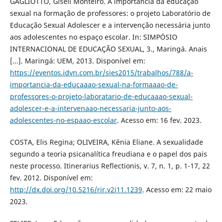
GAGLIOTTO, Giseli Monteiro. A importância da educação
sexual na formação de professores: o projeto Laboratório de
Educação Sexual Adolescer e a intervenção necessária junto
aos adolescentes no espaço escolar. In: SIMPÓSIO
INTERNACIONAL DE EDUCAÇÃO SEXUAL, 3., Maringá. Anais
[...]. Maringá: UEM, 2013. Disponível em:
https://eventos.idvn.com.br/sies2015/trabalhos/788/a-
importancia-da-educaaao-sexual-na-formaaao-de-
professores-o-projeto-laboratario-de-educaaao-sexual-
adolescer-e-a-intervenaao-necessaria-junto-aos-
adolescentes-no-espaao-escolar
. Acesso em: 16 fev. 2023.
COSTA, Elis Regina; OLIVEIRA, Kênia Eliane. A sexualidade
segundo a teoria psicanalítica freudiana e o papel dos pais
neste processo. Itinerarius Reflectionis, v. 7, n. 1, p. 1-17, 22
fev. 2012. Disponível em:
http://dx.doi.org/10.5216/rir.v2i11.1239
. Acesso em: 22 maio
2023.