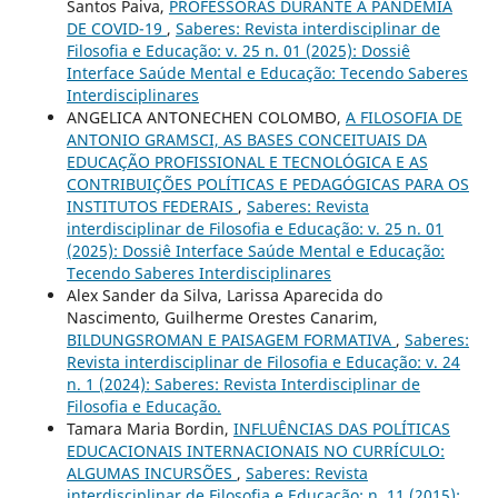
Santos Paiva,
PROFESSORAS DURANTE A PANDEMIA
DE COVID-19
,
Saberes: Revista interdisciplinar de
Filosofia e Educação: v. 25 n. 01 (2025): Dossiê
Interface Saúde Mental e Educação: Tecendo Saberes
Interdisciplinares
ANGELICA ANTONECHEN COLOMBO,
A FILOSOFIA DE
ANTONIO GRAMSCI, AS BASES CONCEITUAIS DA
EDUCAÇÃO PROFISSIONAL E TECNOLÓGICA E AS
CONTRIBUIÇÕES POLÍTICAS E PEDAGÓGICAS PARA OS
INSTITUTOS FEDERAIS
,
Saberes: Revista
interdisciplinar de Filosofia e Educação: v. 25 n. 01
(2025): Dossiê Interface Saúde Mental e Educação:
Tecendo Saberes Interdisciplinares
Alex Sander da Silva, Larissa Aparecida do
Nascimento, Guilherme Orestes Canarim,
BILDUNGSROMAN E PAISAGEM FORMATIVA
,
Saberes:
Revista interdisciplinar de Filosofia e Educação: v. 24
n. 1 (2024): Saberes: Revista Interdisciplinar de
Filosofia e Educação.
Tamara Maria Bordin,
INFLUÊNCIAS DAS POLÍTICAS
EDUCACIONAIS INTERNACIONAIS NO CURRÍCULO:
ALGUMAS INCURSÕES
,
Saberes: Revista
interdisciplinar de Filosofia e Educação: n. 11 (2015):