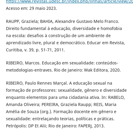
https://www.revistas.udesc.br/index.php/linhas/article/view/2
Acesso em: 29 maio 2023.
RAUPP, Graziela; BAHIA, Alexandre Gustavo Melo Franco.
Direito fundamental à educação, diversidade e homofobia
na escola: desafios à construção de um ambiente de
aprendizado livre, plural e democrático. Educar em Revista,
Curitiba, v. 39, p. 51-71, 2011.
RIBEIRO, Marcos. Educação em sexualidade: conteúdos-
metodologias-entraves. Rio de Janeiro: Wak Editora, 2020.
RIBEIRO, Paulo Rennes Marçal. A educação sexual na
formação de professores: sexualidade, gênero e diversidade
enquanto elementos para uma cidadania ativa. In: RABELO,
Amanda Oliveira; PEREIRA, Graziela Raupp; REIS, Maria
Amélia de Souza (org.). Formação docente em gênero e
sexualidade: entrelaçando teorias, políticas e práticas.
Petrópolis: DP Et Alii; Rio de Janeiro: FAPERJ, 2013.