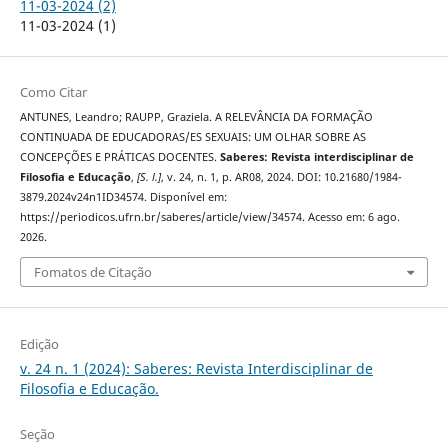
11-03-2024 (2)
11-03-2024 (1)
Como Citar
ANTUNES, Leandro; RAUPP, Graziela. A RELEVÂNCIA DA FORMAÇÃO
CONTINUADA DE EDUCADORAS/ES SEXUAIS: UM OLHAR SOBRE AS
CONCEPÇÕES E PRÁTICAS DOCENTES.
Saberes: Revista interdisciplinar de
Filosofia e Educação
,
[S. l.]
, v. 24, n. 1, p. AR08, 2024. DOI: 10.21680/1984-
3879.2024v24n1ID34574. Disponível em:
https://periodicos.ufrn.br/saberes/article/view/34574. Acesso em: 6 ago.
2026.
Fomatos de Citação
Edição
v. 24 n. 1 (2024): Saberes: Revista Interdisciplinar de
Filosofia e Educação.
Seção