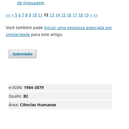
de linguagem
<<
<
5
6
7
8
9
10
11
12
13
14
15
16
17
18
19
>
>>
Você também pode
iniciar uma pesquisa avançada por
similaridade
para este artigo.
Submissão
e-ISSN:
1984-3879
Qualis:
B2
Área:
Ciências Humanas