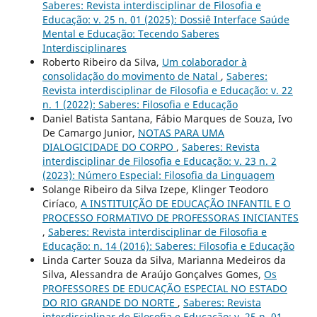
Saberes: Revista interdisciplinar de Filosofia e
Educação: v. 25 n. 01 (2025): Dossiê Interface Saúde
Mental e Educação: Tecendo Saberes
Interdisciplinares
Roberto Ribeiro da Silva,
Um colaborador à
consolidação do movimento de Natal
,
Saberes:
Revista interdisciplinar de Filosofia e Educação: v. 22
n. 1 (2022): Saberes: Filosofia e Educação
Daniel Batista Santana, Fábio Marques de Souza, Ivo
De Camargo Junior,
NOTAS PARA UMA
DIALOGICIDADE DO CORPO
,
Saberes: Revista
interdisciplinar de Filosofia e Educação: v. 23 n. 2
(2023): Número Especial: Filosofia da Linguagem
Solange Ribeiro da Silva Izepe, Klinger Teodoro
Ciríaco,
A INSTITUIÇÃO DE EDUCAÇÃO INFANTIL E O
PROCESSO FORMATIVO DE PROFESSORAS INICIANTES
,
Saberes: Revista interdisciplinar de Filosofia e
Educação: n. 14 (2016): Saberes: Filosofia e Educação
Linda Carter Souza da Silva, Marianna Medeiros da
Silva, Alessandra de Araújo Gonçalves Gomes,
Os
PROFESSORES DE EDUCAÇÃO ESPECIAL NO ESTADO
DO RIO GRANDE DO NORTE
,
Saberes: Revista
interdisciplinar de Filosofia e Educação: v. 25 n. 01