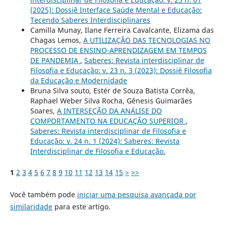
(2025): Dossiê Interface Saúde Mental e Educação:
Tecendo Saberes Interdisciplinares
Camilla Munay, Ilane Ferreira Cavalcante, Elizama das
Chagas Lemos,
A UTILIZAÇÃO DAS TECNOLOGIAS NO
PROCESSO DE ENSINO-APRENDIZAGEM EM TEMPOS
DE PANDEMIA
,
Saberes: Revista interdisciplinar de
Filosofia e Educação: v. 23 n. 3 (2023): Dossiê Filosofia
da Educação e Modernidade
Bruna Silva souto, Estér de Souza Batista Corrêa,
Raphael Weber Silva Rocha, Gênesis Guimarães
Soares,
A INTERSEÇÃO DA ANÁLISE DO
COMPORTAMENTO NA EDUCAÇÃO SUPERIOR
,
Saberes: Revista interdisciplinar de Filosofia e
Educação: v. 24 n. 1 (2024): Saberes: Revista
Interdisciplinar de Filosofia e Educação.
1
2
3
4
5
6
7
8
9
10
11
12
13
14
15
>
>>
Você também pode
iniciar uma pesquisa avançada por
similaridade
para este artigo.