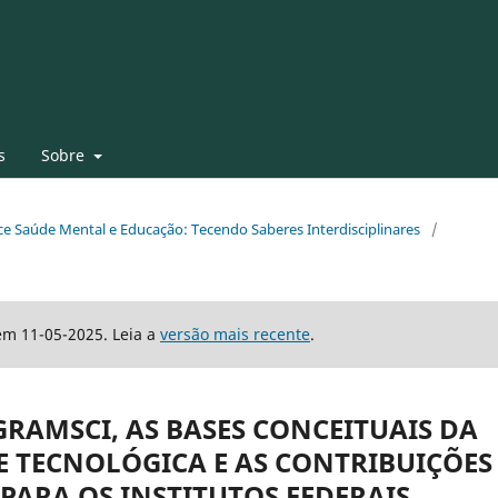
s
Sobre
face Saúde Mental e Educação: Tecendo Saberes Interdisciplinares
/
em 11-05-2025. Leia a
versão mais recente
.
GRAMSCI, AS BASES CONCEITUAIS DA
E TECNOLÓGICA E AS CONTRIBUIÇÕES
 PARA OS INSTITUTOS FEDERAIS