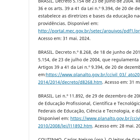
BRASIL. Decreto 5.154 de 23 de julho de 2004. R
36 e os arts. 39 a 41 da Lei n.º 9.394, de 20 de
estabelece as diretrizes e bases da educação nac
providências. Disponível em:
http://portal.mec.gov.br/setec/arquivos/pdf1/p
Acesso em: 31 mai. 2024.
BRASIL. Decreto n.º 8.268, de 18 de junho de 201
5.154, de 23 de julho de 2004, que regulamenta o
Artigos 39 a 41 da Lei n.º 9.394, de 20 de dezem
em:
https://www.planalto.gov.br/ccivil_03/_ato20
2014/2014/decreto/d8268.htm
. Acesso em: 31 m
BRASIL. Lei n.º 11.892, de 29 de dezembro de 200
de Educação Profissional, Científica e Tecnológica
Federais de Educação, Ciência e Tecnologia, e d
Disponível em:
https://www.planalto.gov.br/cciv
2010/2008/lei/l11892.htm
. Acesso em: 28 mai. 2
COUTINHO, Carlos Nelson (org.). O leitor de Gra