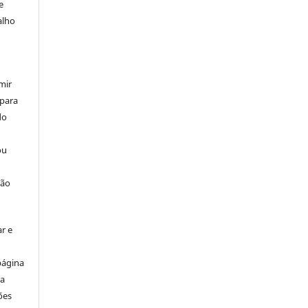
e
alho
mir
 para
do
ou
ção
r e
página
ta
ões