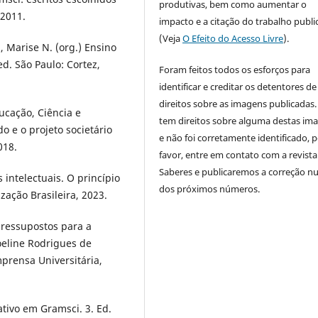
produtivas, bem como aumentar o
 2011.
impacto e a citação do trabalho publ
(Veja
O Efeito do Acesso Livre
).
Marise N. (org.) Ensino
d. São Paulo: Cortez,
Foram feitos todos os esforços para
identificar e creditar os detentores de
direitos sobre as imagens publicadas.
ucação, Ciência e
tem direitos sobre alguma destas im
o e o projeto societário
e não foi corretamente identificado, 
018.
favor, entre em contato com a revista
Saberes e publicaremos a correção 
intelectuais. O princípio
dos próximos números.
ização Brasileira, 2023.
pressupostos para a
eline Rodrigues de
Imprensa Universitária,
tivo em Gramsci. 3. Ed.