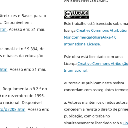
ANTONECHEN COLOMBO
Diretrizes e Bases para o
s. Disponível em:
Este trabalho está licenciado sob um
.htm
. Acesso em: 31 mai.
licença
Creative Commons Attribution
NonCommercial-ShareAlike 4.0
International License
.
cional-Lei n.º 9.394, de
es e bases da educação
Este obra está licenciado com uma
Licença
Creative Commons Atribuição
.htm
. Acesso em: 31 mai.
Internacional
.
Autores que publicam nesta revista
7. Regulamenta o § 2 º do
concordam com os seguintes termos
 20 de dezembro de 1996,
a. Autores mantém os direitos autorai
o nacional. Disponível
concedem à revista o direito de prime
eto/d2208.htm
. Acesso em:
publicação, com o trabalho
simultaneamente licenciado sob a
Lic