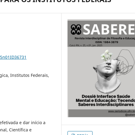
v25n01ID36731
ica, Institutos Federais,
efetivada e dar início a
al, Científica e