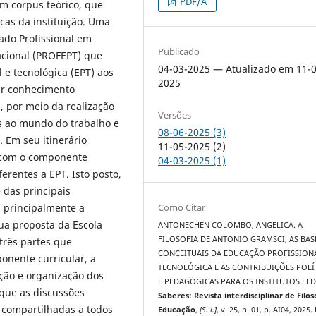
PDF/A
um corpus teórico, que
cas da instituição. Uma
ado Profissional em
Publicado
acional (PROFEPT) que
04-03-2025 — Atualizado em 11-0
 e tecnológica (EPT) aos
2025
zir conhecimento
, por meio da realização
Versões
s ao mundo do trabalho e
08-06-2025 (3)
 Em seu itinerário
11-05-2025 (2)
 com o componente
04-03-2025 (1)
ferentes a EPT. Isto posto,
 das principais
Como Citar
 principalmente a
ua proposta da Escola
ANTONECHEN COLOMBO, ANGELICA. A
FILOSOFIA DE ANTONIO GRAMSCI, AS BAS
 três partes que
CONCEITUAIS DA EDUCAÇÃO PROFISSIONA
nente curricular, a
TECNOLÓGICA E AS CONTRIBUIÇÕES POLÍ
ação e organização dos
E PEDAGÓGICAS PARA OS INSTITUTOS FED
 que as discussões
Saberes: Revista interdisciplinar de Filos
 compartilhadas a todos
Educação
,
[S. l.]
, v. 25, n. 01, p. AI04, 2025.