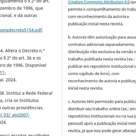
egulamenta o § 2º do art.
Creative Commons Attribution 4.0
qu
 dezembro de 1996, que
permite o compartilhamento do trab
ional, e dá outras
com reconhecimento da autoria e
publicação inicial nesta revista.
roejadecreto5154.pdf
.
b. Autores têm autorização para assu
contratos adicionais separadamente,
4. Altera o Decreto n.º
distribuição não-exclusiva da versão 
 § 2º do art. 36 e os
trabalho publicada nesta revista (ex.:
bro de 1996. Disponível
publicar em repositório institucional 
11-
como capítulo de livro), com
ai. 2024.
reconhecimento de autoria e publica
inicial nesta revista.
8. Institui a Rede Federal
, cria os Institutos
c. Autores têm permissão para publica
á outras providências.
distribuir seu trabalho online (ex.: em
il_03/_ato2007-
repositórios institucionais ou na sua 
024.
pessoal) após a publicação inicial nes
revista, já que isso pode gerar alteraç
msci: escritos escolhidos