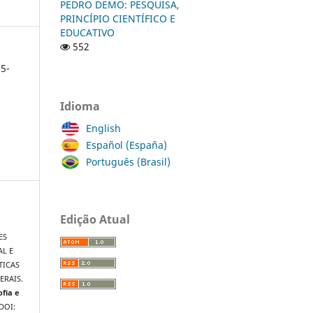
PEDRO DEMO: PESQUISA,
PRINCÍPIO CIENTÍFICO E
EDUCATIVO
552
5-
Idioma
English
Español (España)
Português (Brasil)
Edição Atual
ES
L E
TICAS
ERAIS.
ofia e
 DOI: