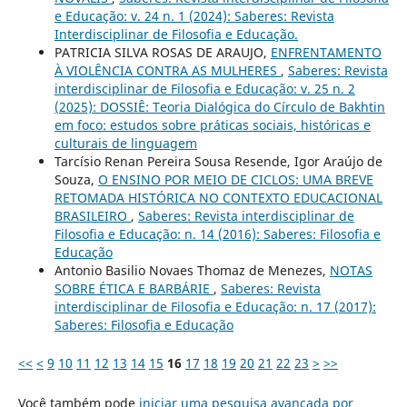
e Educação: v. 24 n. 1 (2024): Saberes: Revista
Interdisciplinar de Filosofia e Educação.
PATRICIA SILVA ROSAS DE ARAUJO,
ENFRENTAMENTO
À VIOLÊNCIA CONTRA AS MULHERES
,
Saberes: Revista
interdisciplinar de Filosofia e Educação: v. 25 n. 2
(2025): DOSSIÊ: Teoria Dialógica do Círculo de Bakhtin
em foco: estudos sobre práticas sociais, históricas e
culturais de linguagem
Tarcísio Renan Pereira Sousa Resende, Igor Araújo de
Souza,
O ENSINO POR MEIO DE CICLOS: UMA BREVE
RETOMADA HISTÓRICA NO CONTEXTO EDUCACIONAL
BRASILEIRO
,
Saberes: Revista interdisciplinar de
Filosofia e Educação: n. 14 (2016): Saberes: Filosofia e
Educação
Antonio Basilio Novaes Thomaz de Menezes,
NOTAS
SOBRE ÉTICA E BARBÁRIE
,
Saberes: Revista
interdisciplinar de Filosofia e Educação: n. 17 (2017):
Saberes: Filosofia e Educação
<<
<
9
10
11
12
13
14
15
16
17
18
19
20
21
22
23
>
>>
Você também pode
iniciar uma pesquisa avançada por