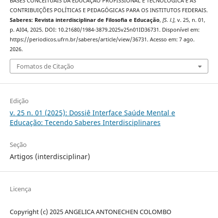
BASES CONCEITUAIS DA EDUCAÇÃO PROFISSIONAL E TECNOLÓGICA E AS
CONTRIBUIÇÕES POLÍTICAS E PEDAGÓGICAS PARA OS INSTITUTOS FEDERAIS.
Saberes: Revista interdisciplinar de Filosofia e Educação
,
[S. l.]
, v. 25, n. 01,
p. AI04, 2025. DOI: 10.21680/1984-3879.2025v25n01ID36731. Disponível em:
https://periodicos.ufrn.br/saberes/article/view/36731. Acesso em: 7 ago.
2026.
Fomatos de Citação
Edição
v. 25 n. 01 (2025): Dossiê Interface Saúde Mental e
Educação: Tecendo Saberes Interdisciplinares
Seção
Artigos (interdisciplinar)
Licença
Copyright (c) 2025 ANGELICA ANTONECHEN COLOMBO