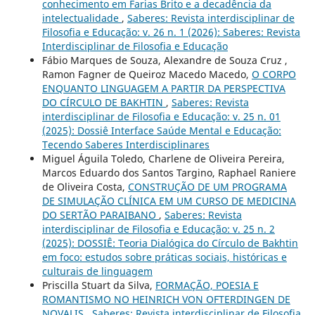
conhecimento em Farias Brito e a decadência da
intelectualidade
,
Saberes: Revista interdisciplinar de
Filosofia e Educação: v. 26 n. 1 (2026): Saberes: Revista
Interdisciplinar de Filosofia e Educação
Fábio Marques de Souza, Alexandre de Souza Cruz ,
Ramon Fagner de Queiroz Macedo Macedo,
O CORPO
ENQUANTO LINGUAGEM A PARTIR DA PERSPECTIVA
DO CÍRCULO DE BAKHTIN
,
Saberes: Revista
interdisciplinar de Filosofia e Educação: v. 25 n. 01
(2025): Dossiê Interface Saúde Mental e Educação:
Tecendo Saberes Interdisciplinares
Miguel Águila Toledo, Charlene de Oliveira Pereira,
Marcos Eduardo dos Santos Targino, Raphael Raniere
de Oliveira Costa,
CONSTRUÇÃO DE UM PROGRAMA
DE SIMULAÇÃO CLÍNICA EM UM CURSO DE MEDICINA
DO SERTÃO PARAIBANO
,
Saberes: Revista
interdisciplinar de Filosofia e Educação: v. 25 n. 2
(2025): DOSSIÊ: Teoria Dialógica do Círculo de Bakhtin
em foco: estudos sobre práticas sociais, históricas e
culturais de linguagem
Priscilla Stuart da Silva,
FORMAÇÃO, POESIA E
ROMANTISMO NO HEINRICH VON OFTERDINGEN DE
NOVALIS
,
Saberes: Revista interdisciplinar de Filosofia