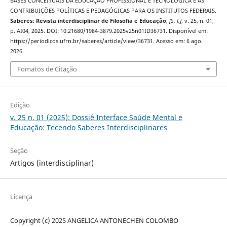
BASES CONCEITUAIS DA EDUCAÇÃO PROFISSIONAL E TECNOLÓGICA E AS
CONTRIBUIÇÕES POLÍTICAS E PEDAGÓGICAS PARA OS INSTITUTOS FEDERAIS.
Saberes: Revista interdisciplinar de Filosofia e Educação
,
[S. l.]
, v. 25, n. 01,
p. AI04, 2025. DOI: 10.21680/1984-3879.2025v25n01ID36731. Disponível em:
https://periodicos.ufrn.br/saberes/article/view/36731. Acesso em: 6 ago.
2026.
Fomatos de Citação
Edição
v. 25 n. 01 (2025): Dossiê Interface Saúde Mental e
Educação: Tecendo Saberes Interdisciplinares
Seção
Artigos (interdisciplinar)
Licença
Copyright (c) 2025 ANGELICA ANTONECHEN COLOMBO