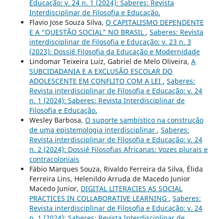
Educação: v. 24 n. 1 (2024): Saberes: Revista
Interdisciplinar de Filosofia e Educação.
Flavio Jose Souza Silva,
O CAPITALISMO DEPENDENTE
E A “QUESTÃO SOCIAL” NO BRASIL
,
Saberes: Revista
interdisciplinar de Filosofia e Educação: v. 23 n. 3
(2023): Dossiê Filosofia da Educação e Modernidade
Lindomar Teixeira Luiz, Gabriel de Melo Oliveira,
A
SUBCIDADANIA E A EXCLUSÃO ESCOLAR DO
ADOLESCENTE EM CONFLITO COM A LEI
,
Saberes:
Revista interdisciplinar de Filosofia e Educação: v. 24
n. 1 (2024): Saberes: Revista Interdisciplinar de
Filosofia e Educação.
Wesley Barbosa,
O suporte sambístico na construção
de uma epistemologia interdisciplinar
,
Saberes:
Revista interdisciplinar de Filosofia e Educação: v. 24
n. 2 (2024): Dossiê Filosofias Africanas: Vozes plurais e
contracoloniais
Fábio Marques Souza, Rivaldo Ferreira da Silva, Élida
Ferreira Lins, Helenildo Arruda de Macedo Junior
Macedo Junior,
DIGITAL LITERACIES AS SOCIAL
PRACTICES IN COLLABORATIVE LEARNING
,
Saberes:
Revista interdisciplinar de Filosofia e Educação: v. 24
n. 1 (2024): Saberes: Revista Interdisciplinar de