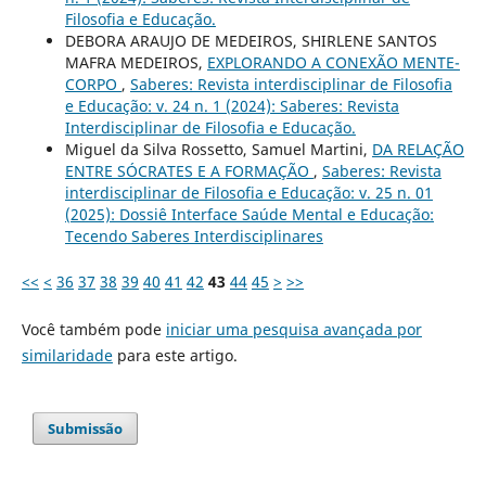
Filosofia e Educação.
DEBORA ARAUJO DE MEDEIROS, SHIRLENE SANTOS
MAFRA MEDEIROS,
EXPLORANDO A CONEXÃO MENTE-
CORPO
,
Saberes: Revista interdisciplinar de Filosofia
e Educação: v. 24 n. 1 (2024): Saberes: Revista
Interdisciplinar de Filosofia e Educação.
Miguel da Silva Rossetto, Samuel Martini,
DA RELAÇÃO
ENTRE SÓCRATES E A FORMAÇÃO
,
Saberes: Revista
interdisciplinar de Filosofia e Educação: v. 25 n. 01
(2025): Dossiê Interface Saúde Mental e Educação:
Tecendo Saberes Interdisciplinares
<<
<
36
37
38
39
40
41
42
43
44
45
>
>>
Você também pode
iniciar uma pesquisa avançada por
similaridade
para este artigo.
Submissão