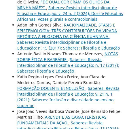
de Oliveira,
“DE QUAL COR ERAM OS OLHOS DA
MINHA MÃE?”
,
Saberes: Revista interdisciplinar de
Filosofia e Educação: v. 24 n. 2 (2024): Dossiê Filosofias
Africanas: Vozes plurais e contracoloniais
Adan John Gomes Silva,
RACIONALIDADE, STASIS E
EPISTEMOLOGIA; TRÊS CONTRIBUIÇÕES DA VIRADA
RETÓRICA À FILOSOFIA DA CIÊNCIA KUHNIANA
,
Saberes: Revista interdisciplinar de Filosofia e
Educação: n. 15 (2017): Saberes: Filosofia e Educação
Antonio Basilio Novaes Thomaz de Menezes,
NOTAS
SOBRE ÉTICA E BARBÁRIE
,
Saberes: Revista
interdisciplinar de Filosofia e Educação: n. 17 (2017):
Saberes: Filosofia e Educação
Katia Regina Lopes Costa Freire, Ana Clara de
Medeiros Dantas, Daniele Pereira Brandão,
FORMAÇÃO DOCENTE E INCLUSÃO
,
Saberes: Revista
interdisciplinar de Filosofia e Educação: v. 21 n. 1
(2021): Saberes: Inclusão e diversidade no ensino
superior
José Jõao Neves Barbosa Vicente, José Reinaldo Felipe
Martins Filho,
ARENDT E AS CARACTERÍSTICAS
FUNDAMENTAIS DA AÇÃO
,
Saberes: Revista
interdisciplinar de Filosofia e Educação: n. 13 (2016):