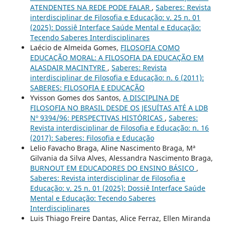
ATENDENTES NA REDE PODE FALAR
,
Saberes: Revista
interdisciplinar de Filosofia e Educação: v. 25 n. 01
(2025): Dossiê Interface Saúde Mental e Educação:
Tecendo Saberes Interdisciplinares
Laécio de Almeida Gomes,
FILOSOFIA COMO
EDUCAÇÃO MORAL: A FILOSOFIA DA EDUCAÇÃO EM
ALASDAIR MACINTYRE
,
Saberes: Revista
interdisciplinar de Filosofia e Educação: n. 6 (2011):
SABERES: FILOSOFIA E EDUCAÇÃO
Yvisson Gomes dos Santos,
A DISCIPLINA DE
FILOSOFIA NO BRASIL DESDE OS JESUÍTAS ATÉ A LDB
Nº 9394/96: PERSPECTIVAS HISTÓRICAS
,
Saberes:
Revista interdisciplinar de Filosofia e Educação: n. 16
(2017): Saberes: Filosofia e Educação
Lelio Favacho Braga, Aline Nascimento Braga, Mª
Gilvania da Silva Alves, Alessandra Nascimento Braga,
BURNOUT EM EDUCADORES DO ENSINO BÁSICO
,
Saberes: Revista interdisciplinar de Filosofia e
Educação: v. 25 n. 01 (2025): Dossiê Interface Saúde
Mental e Educação: Tecendo Saberes
Interdisciplinares
Luis Thiago Freire Dantas, Alice Ferraz, Ellen Miranda