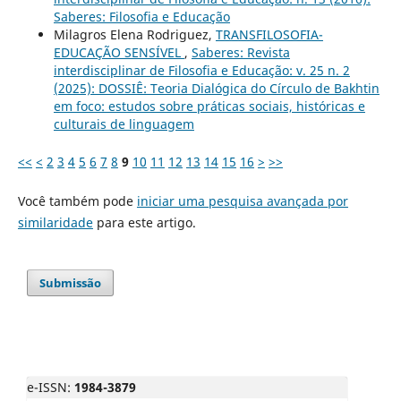
Saberes: Filosofia e Educação
Milagros Elena Rodriguez,
TRANSFILOSOFIA-
EDUCAÇÃO SENSÍVEL
,
Saberes: Revista
interdisciplinar de Filosofia e Educação: v. 25 n. 2
(2025): DOSSIÊ: Teoria Dialógica do Círculo de Bakhtin
em foco: estudos sobre práticas sociais, históricas e
culturais de linguagem
<<
<
2
3
4
5
6
7
8
9
10
11
12
13
14
15
16
>
>>
Você também pode
iniciar uma pesquisa avançada por
similaridade
para este artigo.
Submissão
e-ISSN:
1984-3879