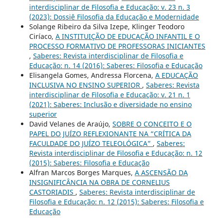
interdisciplinar de Filosofia e Educação: v. 23 n. 3
(2023): Dossiê Filosofia da Educação e Modernidade
Solange Ribeiro da Silva Izepe, Klinger Teodoro
Ciríaco,
A INSTITUIÇÃO DE EDUCAÇÃO INFANTIL E O
PROCESSO FORMATIVO DE PROFESSORAS INICIANTES
,
Saberes: Revista interdisciplinar de Filosofia e
Educação: n. 14 (2016): Saberes: Filosofia e Educação
Elisangela Gomes, Andressa Florcena,
A EDUCAÇÃO
INCLUSIVA NO ENSINO SUPERIOR
,
Saberes: Revista
interdisciplinar de Filosofia e Educação: v. 21 n. 1
(2021): Saberes: Inclusão e diversidade no ensino
superior
David Velanes de Araújo,
SOBRE O CONCEITO E O
PAPEL DO JUÍZO REFLEXIONANTE NA “CRÍTICA DA
FACULDADE DO JUÍZO TELEOLÓGICA”
,
Saberes:
Revista interdisciplinar de Filosofia e Educação: n. 12
(2015): Saberes: Filosofia e Educação
Alfran Marcos Borges Marques,
A ASCENSÃO DA
INSIGNIFICÂNCIA NA OBRA DE CORNELIUS
CASTORIADIS
,
Saberes: Revista interdisciplinar de
Filosofia e Educação: n. 12 (2015): Saberes: Filosofia e
Educação