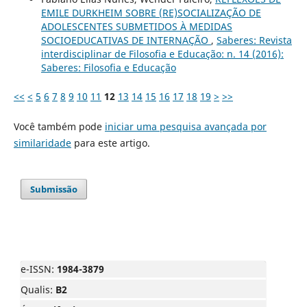
EMILE DURKHEIM SOBRE (RE)SOCIALIZAÇÃO DE
ADOLESCENTES SUBMETIDOS À MEDIDAS
SOCIOEDUCATIVAS DE INTERNAÇÃO
,
Saberes: Revista
interdisciplinar de Filosofia e Educação: n. 14 (2016):
Saberes: Filosofia e Educação
<<
<
5
6
7
8
9
10
11
12
13
14
15
16
17
18
19
>
>>
Você também pode
iniciar uma pesquisa avançada por
similaridade
para este artigo.
Submissão
e-ISSN:
1984-3879
Qualis:
B2