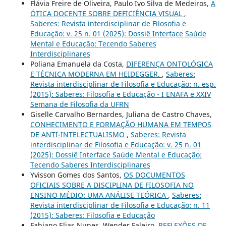
Flávia Freire de Oliveira, Paulo Ivo Silva de Medeiros,
A
ÓTICA DOCENTE SOBRE DEFICIÊNCIA VISUAL
,
Saberes: Revista interdisciplinar de Filosofia e
Educação: v. 25 n. 01 (2025): Dossiê Interface Saúde
Mental e Educação: Tecendo Saberes
Interdisciplinares
Poliana Emanuela da Costa,
DIFERENÇA ONTOLÓGICA
E TÉCNICA MODERNA EM HEIDEGGER.
,
Saberes:
Revista interdisciplinar de Filosofia e Educação: n. esp.
(2015): Saberes: Filosofia e Educação - I ENAFA e XXIV
Semana de Filosofia da UFRN
Giselle Carvalho Bernardes, Juliana de Castro Chaves,
CONHECIMENTO E FORMAÇÃO HUMANA EM TEMPOS
DE ANTI-INTELECTUALISMO
,
Saberes: Revista
interdisciplinar de Filosofia e Educação: v. 25 n. 01
(2025): Dossiê Interface Saúde Mental e Educação:
Tecendo Saberes Interdisciplinares
Yvisson Gomes dos Santos,
OS DOCUMENTOS
OFICIAIS SOBRE A DISCIPLINA DE FILOSOFIA NO
ENSINO MÉDIO: UMA ANÁLISE TEÓRICA
,
Saberes:
Revista interdisciplinar de Filosofia e Educação: n. 11
(2015): Saberes: Filosofia e Educação
Fabiano Elias Nunes, Wender Faleiro,
REFLEXÕES DE