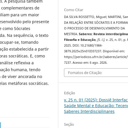
es
. A pesquisa também
is complementares de
Como Citar
iliam para um maior
DA SILVA ROSSETTO, Miguel; MARTINI, Sa
esenvolvido pelo presente
DA RELAÇÃO ENTRE SÓCRATES E A FORMA
de como Sócrates
O PROCESSO DE DESENVOLVIMENTO DA
MESTRIA.
Saberes: Revista interdisciplin
ida. Na sequência, o texto
Filosofia e Educação
,
[S. l.]
, v. 25, n. 01, p.
 ocupar-se, tomando
2025. DOI: 10.21680/1984-
ção estabelecida a partir
3879.2025v25n01ID37237. Disponível em:
ras socráticas. E, como
https://periodicos.ufrn.br/saberes/article
nálise reflexiva a
7237. Acesso em: 6 ago. 2026.
rmação humana, tendo
Fomatos de Citação
 de viver ancorada no
elas metáforas socráticas.
Edição
v. 25 n. 01 (2025): Dossiê Interfa
Saúde Mental e Educação: Tecen
Saberes Interdisciplinares
Seção