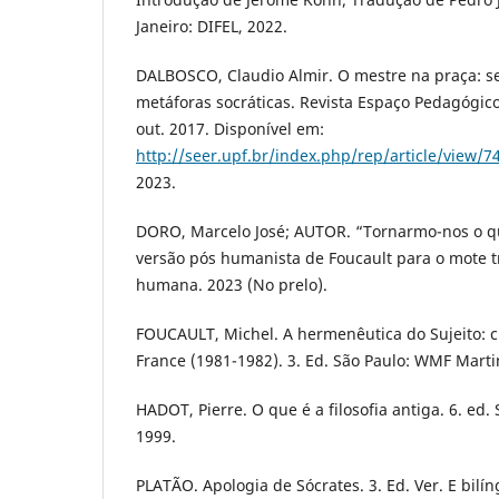
Janeiro: DIFEL, 2022.
DALBOSCO, Claudio Almir. O mestre na praça: s
metáforas socráticas. Revista Espaço Pedagógico, 
out. 2017. Disponível em:
http://seer.upf.br/index.php/rep/article/view/7
2023.
DORO, Marcelo José; AUTOR. “Tornarmo-nos o q
versão pós humanista de Foucault para o mote t
humana. 2023 (No prelo).
FOUCAULT, Michel. A hermenêutica do Sujeito: c
France (1981-1982). 3. Ed. São Paulo: WMF Marti
HADOT, Pierre. O que é a filosofia antiga. 6. ed.
1999.
PLATÃO. Apologia de Sócrates. 3. Ed. Ver. E bilí