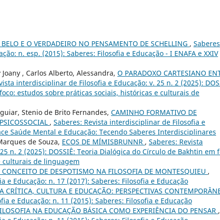
O BELO E O VERDADEIRO NO PENSAMENTO DE SCHELLING
,
Saberes
cação: n. esp. (2015): Saberes: Filosofia e Educação - I ENAFA e XXIV
y Joany , Carlos Alberto, Alessandra,
O PARADOXO CARTESIANO EN
ista interdisciplinar de Filosofia e Educação: v. 25 n. 2 (2025): DOS
oco: estudos sobre práticas sociais, históricas e culturais de
Aguiar, Stenio de Brito Fernandes,
CAMINHO FORMATIVO DE
 PSICOSSOCIAL
,
Saberes: Revista interdisciplinar de Filosofia e
rface Saúde Mental e Educação: Tecendo Saberes Interdisciplinares
o Marques de Souza,
ECOS DE MÍMISBRUNNR
,
Saberes: Revista
. 25 n. 2 (2025): DOSSIÊ: Teoria Dialógica do Círculo de Bakhtin em f
 e culturais de linguagem
 CONCEITO DE DESPOTISMO NA FILOSOFIA DE MONTESQUIEU
,
fia e Educação: n. 17 (2017): Saberes: Filosofia e Educação
A CRÍTICA, CULTURA E EDUCAÇÃO: PERSPECTIVAS CONTEMPORÂN
ofia e Educação: n. 11 (2015): Saberes: Filosofia e Educação
FILOSOFIA NA EDUCAÇÃO BÁSICA COMO EXPERIÊNCIA DO PENSAR
,