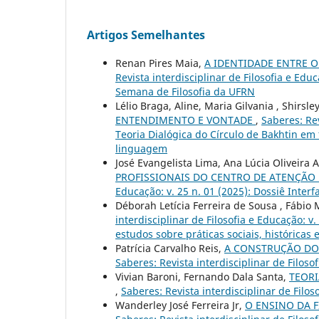
Artigos Semelhantes
Renan Pires Maia,
A IDENTIDADE ENTRE 
Revista interdisciplinar de Filosofia e Edu
Semana de Filosofia da UFRN
Lélio Braga, Aline, Maria Gilvania , Shirsle
ENTENDIMENTO E VONTADE
,
Saberes: Rev
Teoria Dialógica do Círculo de Bakhtin em f
linguagem
José Evangelista Lima, Ana Lúcia Oliveira 
PROFISSIONAIS DO CENTRO DE ATENÇÃO
Educação: v. 25 n. 01 (2025): Dossiê Inte
Déborah Letícia Ferreira de Sousa , Fábi
interdisciplinar de Filosofia e Educação: v
estudos sobre práticas sociais, históricas
Patrícia Carvalho Reis,
A CONSTRUÇÃO DO
Saberes: Revista interdisciplinar de Filoso
Vivian Baroni, Fernando Dala Santa,
TEORI
,
Saberes: Revista interdisciplinar de Filos
Wanderley José Ferreira Jr,
O ENSINO DA 