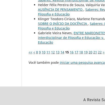
Saberes: Revista interdisciplinar de Filoso
Helder Félix Pereira de Souza, Valquiria 
AUSÊNCIA DE PENSAMENTO
,
Saberes: Rev
Filosofia e Educação
Klinger Teodoro Ciríaco, Marlene Fernan
SOBRE O INÍCIO DA DOCÊNCIA
,
Saberes: 
Filosofia e Educação
Gabriele Vieira Neves,
ENTRE MARIONETES
interdisciplinar de Filosofia e Educação: v.
Educação
<<
<
8
9
10
11
12
13
14
15
16
17
18
19
20
21
22
>
Você também pode
iniciar uma pesquisa avança