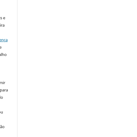
:
s e
ira
ença
e
alho
mir
 para
do
ou
ção