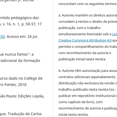
concordam com os seguintes termos
a. Autores mantém os direitos autorai
entido pedagógico das
concedem à revista o direito de prime
v. 16, n. 1, p. 50-57, 17
publicação, com o trabalho
simultaneamente licenciado sob a
Lic
450
. Acesso em: 24 jul.
Creative Commons Attribution 4.0
qu
permite o compartilhamento do trab
com reconhecimento da autoria e
ue nunca fomos”: a
publicação inicial nesta revista.
radicional da formação
b. Autores têm autorização para assu
contratos adicionais separadamente,
urso dado no Collège de
distribuição não-exclusiva da versão 
ns Fontes, 2010.
trabalho publicada nesta revista (ex.:
publicar em repositório institucional 
 São Paulo: Edições Loyola,
como capítulo de livro), com
reconhecimento de autoria e publica
ngue. Tradução de Carlos
inicial nesta revista.