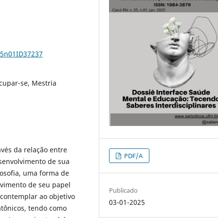
v25n01ID37237
Ocupar-se, Mestria
avés da relação entre
PDF/A
esenvolvimento de sua
ilosofia, uma forma de
olvimento de seu papel
Publicado
 contemplar ao objetivo
03-01-2025
atônicos, tendo como