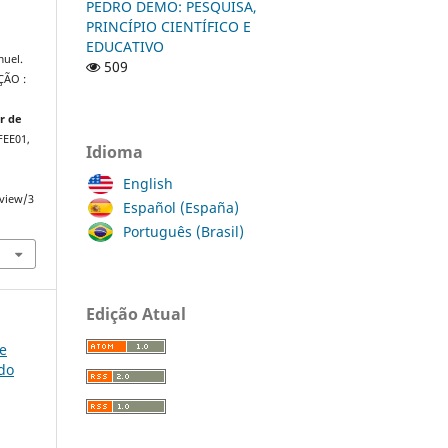
PEDRO DEMO: PESQUISA,
PRINCÍPIO CIENTÍFICO E
EDUCATIVO
muel.
509
ÇÃO :
ar de
 FEE01,
Idioma
English
/view/3
Español (España)
Português (Brasil)
Edição Atual
ce
do