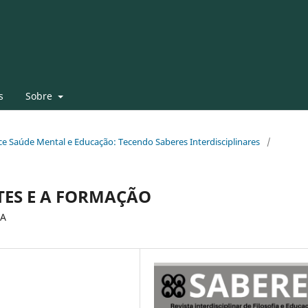
s
Sobre
face Saúde Mental e Educação: Tecendo Saberes Interdisciplinares
/
TES E A FORMAÇÃO
IA