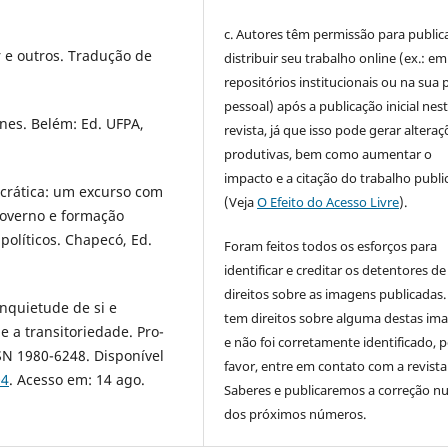
c. Autores têm permissão para publica
 e outros. Tradução de
distribuir seu trabalho online (ex.: em
repositórios institucionais ou na sua 
pessoal) após a publicação inicial nes
nes. Belém: Ed. UFPA,
revista, já que isso pode gerar alteraç
produtivas, bem como aumentar o
impacto e a citação do trabalho publ
crática: um excurso com
(Veja
O Efeito do Acesso Livre
).
governo e formação
olíticos. Chapecó, Ed.
Foram feitos todos os esforços para
identificar e creditar os detentores de
direitos sobre as imagens publicadas.
nquietude de si e
tem direitos sobre alguma destas im
 a transitoriedade. Pro-
e não foi corretamente identificado, 
SSN 1980-6248. Disponível
favor, entre em contato com a revista
04
. Acesso em: 14 ago.
Saberes e publicaremos a correção 
dos próximos números.