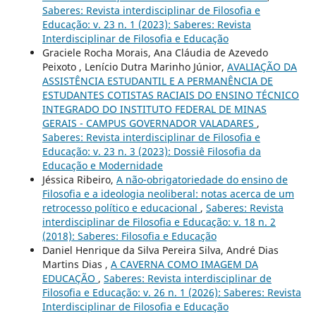
Saberes: Revista interdisciplinar de Filosofia e
Educação: v. 23 n. 1 (2023): Saberes: Revista
Interdisciplinar de Filosofia e Educação
Graciele Rocha Morais, Ana Cláudia de Azevedo
Peixoto , Lenício Dutra Marinho Júnior,
AVALIAÇÃO DA
ASSISTÊNCIA ESTUDANTIL E A PERMANÊNCIA DE
ESTUDANTES COTISTAS RACIAIS DO ENSINO TÉCNICO
INTEGRADO DO INSTITUTO FEDERAL DE MINAS
GERAIS - CAMPUS GOVERNADOR VALADARES
,
Saberes: Revista interdisciplinar de Filosofia e
Educação: v. 23 n. 3 (2023): Dossiê Filosofia da
Educação e Modernidade
Jéssica Ribeiro,
A não-obrigatoriedade do ensino de
Filosofia e a ideologia neoliberal: notas acerca de um
retrocesso político e educacional
,
Saberes: Revista
interdisciplinar de Filosofia e Educação: v. 18 n. 2
(2018): Saberes: Filosofia e Educação
Daniel Henrique da Silva Pereira Silva, André Dias
Martins Dias ,
A CAVERNA COMO IMAGEM DA
EDUCAÇÃO
,
Saberes: Revista interdisciplinar de
Filosofia e Educação: v. 26 n. 1 (2026): Saberes: Revista
Interdisciplinar de Filosofia e Educação