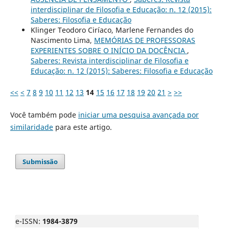
interdisciplinar de Filosofia e Educação: n. 12 (2015):
Saberes: Filosofia e Educação
Klinger Teodoro Ciríaco, Marlene Fernandes do
Nascimento Lima,
MEMÓRIAS DE PROFESSORAS
EXPERIENTES SOBRE O INÍCIO DA DOCÊNCIA
,
Saberes: Revista interdisciplinar de Filosofia e
Educação: n. 12 (2015): Saberes: Filosofia e Educação
<<
<
7
8
9
10
11
12
13
14
15
16
17
18
19
20
21
>
>>
Você também pode
iniciar uma pesquisa avançada por
similaridade
para este artigo.
Submissão
e-ISSN:
1984-3879