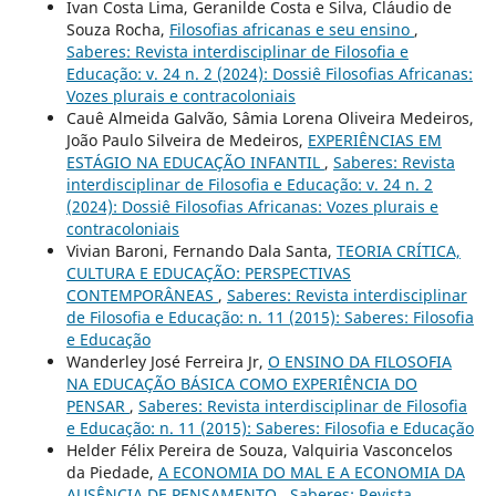
Ivan Costa Lima, Geranilde Costa e Silva, Cláudio de
Souza Rocha,
Filosofias africanas e seu ensino
,
Saberes: Revista interdisciplinar de Filosofia e
Educação: v. 24 n. 2 (2024): Dossiê Filosofias Africanas:
Vozes plurais e contracoloniais
Cauê Almeida Galvão, Sâmia Lorena Oliveira Medeiros,
João Paulo Silveira de Medeiros,
EXPERIÊNCIAS EM
ESTÁGIO NA EDUCAÇÃO INFANTIL
,
Saberes: Revista
interdisciplinar de Filosofia e Educação: v. 24 n. 2
(2024): Dossiê Filosofias Africanas: Vozes plurais e
contracoloniais
Vivian Baroni, Fernando Dala Santa,
TEORIA CRÍTICA,
CULTURA E EDUCAÇÃO: PERSPECTIVAS
CONTEMPORÂNEAS
,
Saberes: Revista interdisciplinar
de Filosofia e Educação: n. 11 (2015): Saberes: Filosofia
e Educação
Wanderley José Ferreira Jr,
O ENSINO DA FILOSOFIA
NA EDUCAÇÃO BÁSICA COMO EXPERIÊNCIA DO
PENSAR
,
Saberes: Revista interdisciplinar de Filosofia
e Educação: n. 11 (2015): Saberes: Filosofia e Educação
Helder Félix Pereira de Souza, Valquiria Vasconcelos
da Piedade,
A ECONOMIA DO MAL E A ECONOMIA DA
AUSÊNCIA DE PENSAMENTO
,
Saberes: Revista