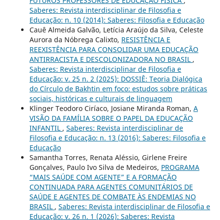
FUTUROS PROFESSORES DE EDUCAÇÃO FÍSICA
,
Saberes: Revista interdisciplinar de Filosofia e
Educação: n. 10 (2014): Saberes: Filosofia e Educação
Cauê Almeida Galvão, Letícia Araújo da Silva, Celeste
Aurora da Nóbrega Calixto,
RESISTÊNCIA E
REEXISTÊNCIA PARA CONSOLIDAR UMA EDUCAÇÃO
ANTIRRACISTA E DESCOLONIZADORA NO BRASIL
,
Saberes: Revista interdisciplinar de Filosofia e
Educação: v. 25 n. 2 (2025): DOSSIÊ: Teoria Dialógica
do Círculo de Bakhtin em foco: estudos sobre práticas
sociais, históricas e culturais de linguagem
Klinger Teodoro Ciríaco, Josiane Miranda Roman,
A
VISÃO DA FAMÍLIA SOBRE O PAPEL DA EDUCAÇÃO
INFANTIL
,
Saberes: Revista interdisciplinar de
Filosofia e Educação: n. 13 (2016): Saberes: Filosofia e
Educação
Samantha Torres, Renata Aléssio, Girlene Freire
Gonçalves, Paulo Ivo Silva de Medeiros,
PROGRAMA
“MAIS SAÚDE COM AGENTE” E A FORMAÇÃO
CONTINUADA PARA AGENTES COMUNITÁRIOS DE
SAÚDE E AGENTES DE COMBATE ÀS ENDEMIAS NO
BRASIL
,
Saberes: Revista interdisciplinar de Filosofia e
Educação: v. 26 n. 1 (2026): Saberes: Revista