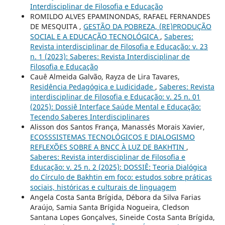
Interdisciplinar de Filosofia e Educação
ROMILDO ALVES EPAMINONDAS, RAFAEL FERNANDES
DE MESQUITA ,
GESTÃO DA POBREZA, (RE)PRODUÇÃO
SOCIAL E A EDUCAÇÃO TECNOLÓGICA
,
Saberes:
Revista interdisciplinar de Filosofia e Educação: v. 23
n. 1 (2023): Saberes: Revista Interdisciplinar de
Filosofia e Educação
Cauê Almeida Galvão, Rayza de Lira Tavares,
Residência Pedagógica e Ludicidade
,
Saberes: Revista
interdisciplinar de Filosofia e Educação: v. 25 n. 01
(2025): Dossiê Interface Saúde Mental e Educação:
Tecendo Saberes Interdisciplinares
Alisson dos Santos França, Manassés Morais Xavier,
ECOSSSISTEMAS TECNOLÓGICOS E DIALOGISMO
REFLEXÕES SOBRE A BNCC À LUZ DE BAKHTIN
,
Saberes: Revista interdisciplinar de Filosofia e
Educação: v. 25 n. 2 (2025): DOSSIÊ: Teoria Dialógica
do Círculo de Bakhtin em foco: estudos sobre práticas
sociais, históricas e culturais de linguagem
Angela Costa Santa Brígida, Débora da Silva Farias
Araújo, Samia Santa Brígida Nogueira, Cledson
Santana Lopes Gonçalves, Sineide Costa Santa Brígida,