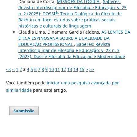
Daniana de Costa,
MISSÕES DA LÓGICA
,
Saberes:
Revista interdisciplinar de Filosofia e Educação: v. 25
n. 2 (2025): DOSSIÊ: Teoria Dialógica do Círculo de
Bakhtin em foco: estudos sobre práticas sociais,
históricas e culturais de linguagem
Claudia Lima, Dinamara Garcia Feldens,
AS LENTES DA
ÉTICA ESPINOSANA SOBRE A DUALIDADE DA
EDUCAÇÃO PROFISSIONAL
,
Saberes: Revista
interdisciplinar de Filosofia e Educação: v. 23 n. 3
(2023): Dossiê Filosofia da Educação e Modernidade
<<
<
1
2
3
4
5
6
7
8
9
10
11
12
13
14
15
>
>>
Você também pode
iniciar uma pesquisa avançada por
similaridade
para este artigo.
Submissão