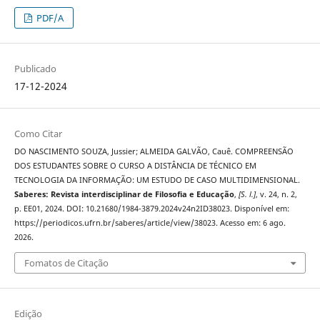
PDF/A
Publicado
17-12-2024
Como Citar
DO NASCIMENTO SOUZA, Jussier; ALMEIDA GALVÃO, Cauê. COMPREENSÃO
DOS ESTUDANTES SOBRE O CURSO A DISTÂNCIA DE TÉCNICO EM
TECNOLOGIA DA INFORMAÇÃO: UM ESTUDO DE CASO MULTIDIMENSIONAL.
Saberes: Revista interdisciplinar de Filosofia e Educação
,
[S. l.]
, v. 24, n. 2,
p. EE01, 2024. DOI: 10.21680/1984-3879.2024v24n2ID38023. Disponível em:
https://periodicos.ufrn.br/saberes/article/view/38023. Acesso em: 6 ago.
2026.
Fomatos de Citação
Edição