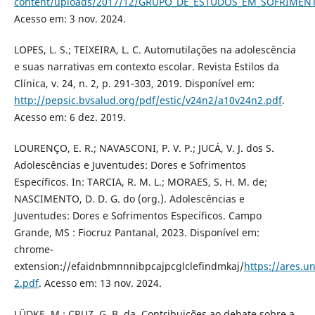
content/uploads/2017/12/GRUPO_DE_ESTUDOS_EM_SOFRIME
Acesso em: 3 nov. 2024.
LOPES, L. S.; TEIXEIRA, L. C. Automutilações na adolescência
e suas narrativas em contexto escolar. Revista Estilos da
Clínica, v. 24, n. 2, p. 291-303, 2019. Disponível em:
http://pepsic.bvsalud.org/pdf/estic/v24n2/a10v24n2.pdf
.
Acesso em: 6 dez. 2019.
LOURENÇO, E. R.; NAVASCONI, P. V. P.; JUCÁ, V. J. dos S.
Adolescências e Juventudes: Dores e Sofrimentos
Específicos. In: TARCIA, R. M. L.; MORAES, S. H. M. de;
NASCIMENTO, D. D. G. do (org.). Adolescências e
Juventudes: Dores e Sofrimentos Específicos. Campo
Grande, MS : Fiocruz Pantanal, 2023. Disponível em:
chrome-
extension://efaidnbmnnnibpcajpcglclefindmkaj/
https://ares.
2.pdf
. Acesso em: 13 nov. 2024.
LÜDKE, M.; CRUZ, G. B. da. Contribuições ao debate sobre a