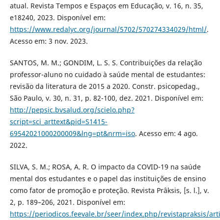
atual. Revista Tempos e Espaços em Educação, v. 16, n. 35,
e18240, 2023. Disponível em:
https://www.redalyc.org/journal/5702/570274334029/html/
.
Acesso em: 3 nov. 2023.
SANTOS, M. M.; GONDIM, L. S. S. Contribuições da relação
professor-aluno no cuidado à saúde mental de estudantes:
revisão da literatura de 2015 a 2020. Constr. psicopedag.,
São Paulo, v. 30, n. 31, p. 82-100, dez. 2021. Disponível em:
http://pepsic.bvsalud.org/scielo.php?
script=sci_arttext&pid=S1415-
69542021000200009&lng=pt&nrm=iso
. Acesso em: 4 ago.
2022.
SILVA, S. M.; ROSA, A. R. O impacto da COVID-19 na saúde
mental dos estudantes e o papel das instituições de ensino
como fator de promoção e proteção. Revista Prâksis, [s. l.], v.
2, p. 189–206, 2021. Disponível em:
https://periodicos.feevale.br/seer/index.php/revistapraksis/art