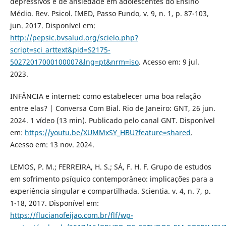
depressivos e de ansiedade em adolescentes do Ensino
Médio. Rev. Psicol. IMED, Passo Fundo, v. 9, n. 1, p. 87-103,
jun. 2017. Disponível em:
http://pepsic.bvsalud.org/scielo.php?
script=sci_arttext&pid=S2175-
50272017000100007&lng=pt&nrm=iso
. Acesso em: 9 jul.
2023.
INFÂNCIA e internet: como estabelecer uma boa relação
entre elas? | Conversa Com Bial. Rio de Janeiro: GNT, 26 jun.
2024. 1 vídeo (13 min). Publicado pelo canal GNT. Disponível
em:
https://youtu.be/XUMMxSY_HBU?feature=shared
.
Acesso em: 13 nov. 2024.
LEMOS, P. M.; FERREIRA, H. S.; SÁ, F. H. F. Grupo de estudos
em sofrimento psíquico contemporâneo: implicações para a
experiência singular e compartilhada. Scientia. v. 4, n. 7, p.
1-18, 2017. Disponível em:
https://flucianofeijao.com.br/flf/wp-