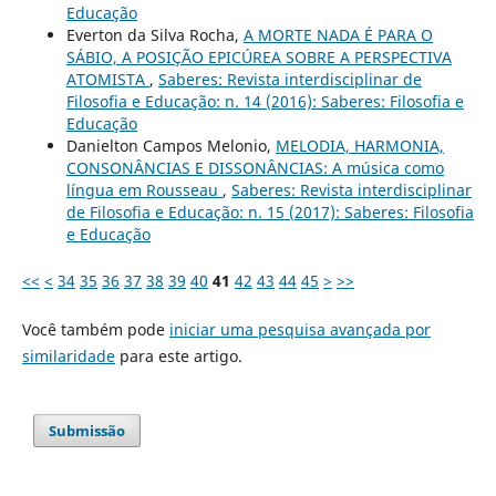
Educação
Everton da Silva Rocha,
A MORTE NADA É PARA O
SÁBIO, A POSIÇÃO EPICÚREA SOBRE A PERSPECTIVA
ATOMISTA
,
Saberes: Revista interdisciplinar de
Filosofia e Educação: n. 14 (2016): Saberes: Filosofia e
Educação
Danielton Campos Melonio,
MELODIA, HARMONIA,
CONSONÂNCIAS E DISSONÂNCIAS: A música como
língua em Rousseau
,
Saberes: Revista interdisciplinar
de Filosofia e Educação: n. 15 (2017): Saberes: Filosofia
e Educação
<<
<
34
35
36
37
38
39
40
41
42
43
44
45
>
>>
Você também pode
iniciar uma pesquisa avançada por
similaridade
para este artigo.
Submissão