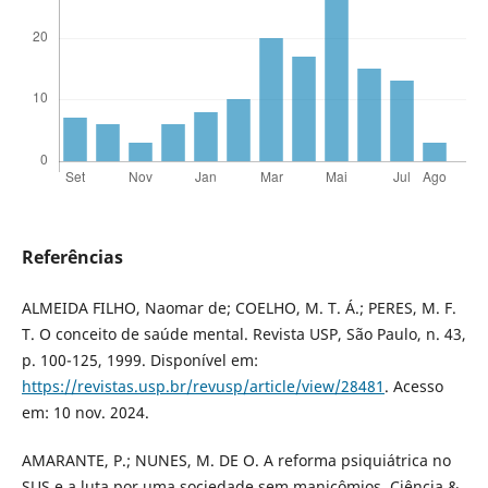
Referências
ALMEIDA FILHO, Naomar de; COELHO, M. T. Á.; PERES, M. F.
T. O conceito de saúde mental. Revista USP, São Paulo, n. 43,
p. 100-125, 1999. Disponível em:
https://revistas.usp.br/revusp/article/view/28481
. Acesso
em: 10 nov. 2024.
AMARANTE, P.; NUNES, M. DE O. A reforma psiquiátrica no
SUS e a luta por uma sociedade sem manicômios. Ciência &