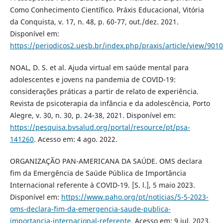
Como Conhecimento Científico. Práxis Educacional, Vitória
da Conquista, v. 17, n. 48, p. 60-77, out./dez. 2021.
Disponível em:
https://periodicos2.uesb.br/index.php/praxis/article/view/9010
NOAL, D. S. et al. Ajuda virtual em saúde mental para
adolescentes e jovens na pandemia de COVID-19:
considerações práticas a partir de relato de experiência.
Revista de psicoterapia da infância e da adolescência, Porto
Alegre, v. 30, n. 30, p. 24-38, 2021. Disponível em:
https://pesquisa.bvsalud.org/portal/resource/pt/psa-
141260
. Acesso em: 4 ago. 2022.
ORGANIZAÇÃO PAN-AMERICANA DA SAÚDE. OMS declara
fim da Emergência de Saúde Pública de Importância
Internacional referente à COVID-19. [S. l.], 5 maio 2023.
Disponível em:
https://www.paho.org/pt/noticias/5-5-2023-
oms-declara-fim-da-emergencia-saude-publica-
importancia-internacional-referente
. Acesso em: 9 jul. 2023.