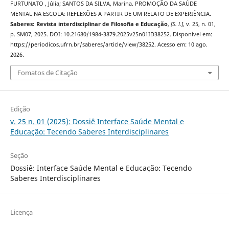
FURTUNATO , Júlia; SANTOS DA SILVA, Marina. PROMOÇÃO DA SAÚDE
MENTAL NA ESCOLA: REFLEXÕES A PARTIR DE UM RELATO DE EXPERIÊNCIA.
Saberes: Revista interdisciplinar de Filosofia e Educação
,
[S. l.]
, v. 25, n. 01,
p. SM07, 2025. DOI: 10.21680/1984-3879.2025v25n01ID38252. Disponível em:
https://periodicos.ufrn.br/saberes/article/view/38252. Acesso em: 10 ago.
2026.
Fomatos de Citação
Edição
v. 25 n. 01 (2025): Dossiê Interface Saúde Mental e
Educação: Tecendo Saberes Interdisciplinares
Seção
Dossiê: Interface Saúde Mental e Educação: Tecendo
Saberes Interdisciplinares
Licença