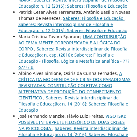
Educação: n. 12 (2015): Saberes: Filosofia e Educação
Patrick Cesar Alves Terrematte, Antônio Basílio Novaes
Thomaz de Menezes,
Saberes: Filosofia e Educação
,
Saberes: Revista interdisciplinar de Filosofia e
Educação: n. 12 (2015): Saberes: Filosofia e Educação
Maria Cristina Távora Sparano,
UMA CONTRIBUIÇÃO
AO TEMA MENTE CORPORIFICADA E A LÓGICA DO
CORPO
,
Saberes: Revista interdisciplinar de Filosofia
e Educação: n. esp. (2016): Saberes: Filosofia e
Educação - Filosofia, Lógica e Metafísica analítica - ???
o???? II
Albino Alves Simione, Osiris da Cunha Fernades,
A
CRÍTICA DA MODERNIDADE E CRISE DOS PARADIGMAS
REVISITADAS: CONSTRUÇÃO COLETIVA COMO
ALTERNATIVA DE PRODUÇÃO DO CONHECIMENTO
CIENTÍFICO
,
Saberes: Revista interdisciplinar de
Filosofia e Educação: n. 14 (2016): Saberes: Filosofia e
Educação
José Fernando Manzke, Flávio Luiz Freitas,
VIGOTSKI:
POSSÍVEL INTERPRETE FILOSÓFICO DE DUAS CRISES
NA PSICOLOGIA
,
Saberes: Revista interdisciplinar de
Filosofia e Educação: n. 14 (2016): Saberes: Filosofia e