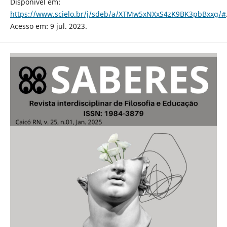
Disponível em:
https://www.scielo.br/j/sdeb/a/XTMw5xNXxS4zK9BK3pbBxxg/#
Acesso em: 9 jul. 2023.