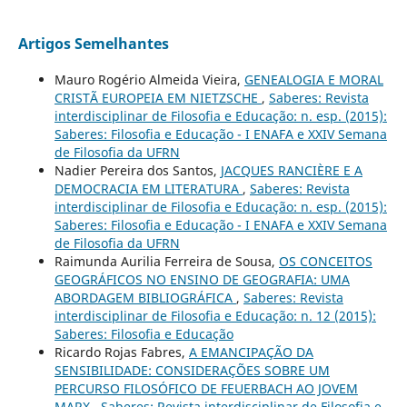
Artigos Semelhantes
Mauro Rogério Almeida Vieira,
GENEALOGIA E MORAL
CRISTÃ EUROPEIA EM NIETZSCHE
,
Saberes: Revista
interdisciplinar de Filosofia e Educação: n. esp. (2015):
Saberes: Filosofia e Educação - I ENAFA e XXIV Semana
de Filosofia da UFRN
Nadier Pereira dos Santos,
JACQUES RANCIÈRE E A
DEMOCRACIA EM LITERATURA
,
Saberes: Revista
interdisciplinar de Filosofia e Educação: n. esp. (2015):
Saberes: Filosofia e Educação - I ENAFA e XXIV Semana
de Filosofia da UFRN
Raimunda Aurilia Ferreira de Sousa,
OS CONCEITOS
GEOGRÁFICOS NO ENSINO DE GEOGRAFIA: UMA
ABORDAGEM BIBLIOGRÁFICA
,
Saberes: Revista
interdisciplinar de Filosofia e Educação: n. 12 (2015):
Saberes: Filosofia e Educação
Ricardo Rojas Fabres,
A EMANCIPAÇÃO DA
SENSIBILIDADE: CONSIDERAÇÕES SOBRE UM
PERCURSO FILOSÓFICO DE FEUERBACH AO JOVEM
MARX
,
Saberes: Revista interdisciplinar de Filosofia e