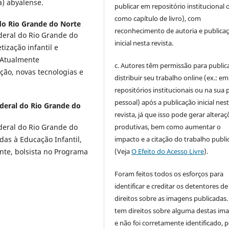
) abyalense.
publicar em repositório institucional 
como capítulo de livro), com
do Rio Grande do Norte
reconhecimento de autoria e publica
eral do Rio Grande do
inicial nesta revista.
ização infantil e
. Atualmente
c. Autores têm permissão para publica
ão, novas tecnologias e
distribuir seu trabalho online (ex.: em
repositórios institucionais ou na sua 
pessoal) após a publicação inicial nes
deral do Rio Grande do
revista, já que isso pode gerar alteraç
produtivas, bem como aumentar o
eral do Rio Grande do
impacto e a citação do trabalho publ
das à Educação Infantil,
(Veja
O Efeito do Acesso Livre
).
nte, bolsista no Programa
Foram feitos todos os esforços para
identificar e creditar os detentores de
direitos sobre as imagens publicadas.
tem direitos sobre alguma destas im
e não foi corretamente identificado, 