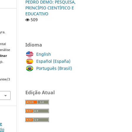
PEDRO DEMO: PESQUISA,
PRINCÍPIO CIENTÍFICO E
EDUCATIVO
509
yra.
Idioma
ntal
análise
English
linar
Español (España)
 p.
Português (Brasil)
/view/3
Edição Atual
ce
do