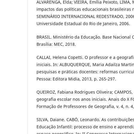
ALVARENGA, Elda; VIEIRA, Emília Peixoto, LIMA, M
impactos das políticas educacionais brasileiras 
SEMINÁRIO INTERNACIONAL REDESTRADO, 2006. A
Universidade Estadual do Rio de Janeiro, 2006.
BRASIL. Ministério da Educação. Base Nacional
Brasília: MEC, 2018.
CALLAI, Helena Copetti. O professor e a geograf
iniciais. In: ALBUQUERQUE, Maria Adailza Martin
pesquisas e práticas docentes: reformas curricu
Pessoa: Editora Midia, 2013, p. 265-297.
QUEIROZ, Fabiana Rodrigues Oliveira; CAMPOS, 
geografia escolar nos anos iniciais. Anais do X
Formação de Professores de Geografia, v. 4, n. 4
SILVA, Daiane. CABÓ, Leonardo. As contribuiçõe
Educação Infantil: processo de ensino e aprend
espaço geográfico. In: II Congresso Internacion