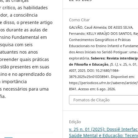
s, as crianças
rítico, as habilidades
dor, a consciência
Como Citar
e disso, o presente artigo
GALVÃO, Cauê Almeida; DE ASSIS SILVA,
os durante as aulas de
Fernando; KELLY ARAÚJO DOS SANTOS, Ra
 Ensino Fundamental em
Conhecimentos Geográficos e Práticas
esquisa com seis
Educacionais no Ensino Infantil e Fundame
s atuantes nos anos
dos Anos Iniciais no Seridó Potiguar: uma 
exploratória.
Saberes: Revista interdiscip
mpreender quais práticas
de Filosofia e Educação
,
[S. l.]
, v. 25, n. 01,
stão presentes em suas
AI07, 2025. DOI: 10.21680/1984-
ino e no aprendizado do
3879.2025v25n01ID38941. Disponível em:
a importância
https://periodicos.ufrn.br/saberes/article
s necessários para uma
8941. Acesso em: 6 ago. 2026.
ia.
Fomatos de Citação
Edição
v. 25 n. 01 (2025): Dossiê Interfa
Saúde Mental e Educação: Tecen