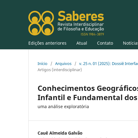
Edições anteriores
Atual
Contato
Notícia
Início
/
Arquivos
/
v. 25 n. 01 (2025): Dossiê Inter
Artigos (interdisciplinar)
Conhecimentos Geográficos
Infantil e Fundamental dos 
uma análise exploratória
Cauê Almeida Galvão