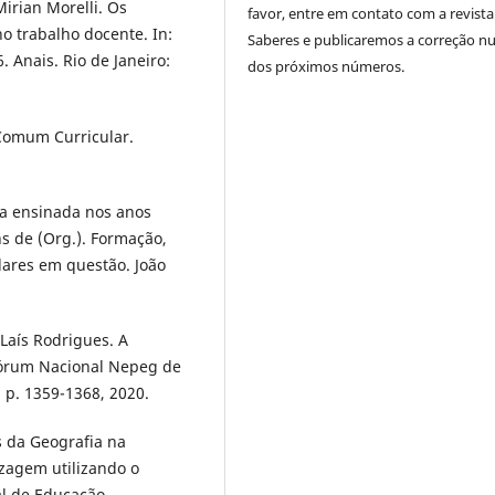
irian Morelli. Os
favor, entre em contato com a revista
no trabalho docente. In:
Saberes e publicaremos a correção 
nais. Rio de Janeiro:
dos próximos números.
 Comum Curricular.
ia ensinada nos anos
s de (Org.). Formação,
lares em questão. João
Laís Rodrigues. A
 Fórum Nacional Nepeg de
, p. 1359-1368, 2020.
s da Geografia na
izagem utilizando o
al de Educação