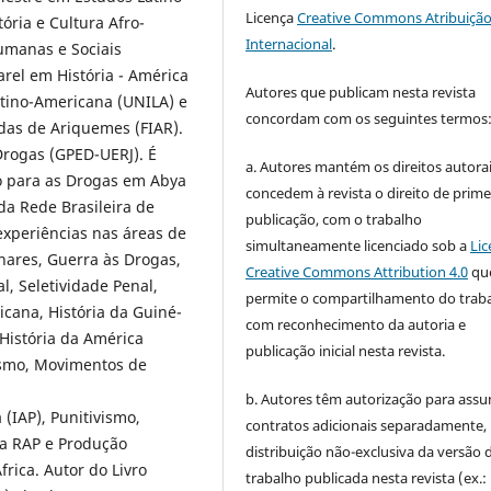
Licença
Creative Commons Atribuição
ória e Cultura Afro-
Internacional
.
Humanas e Sociais
rel em História - América
Autores que publicam nesta revista
atino-Americana (UNILA) e
concordam com os seguintes termos
adas de Ariquemes (FIAR).
rogas (GPED-UERJ). É
a. Autores mantém os direitos autorai
o para as Drogas em Abya
concedem à revista o direito de prime
a Rede Brasileira de
publicação, com o trabalho
xperiências nas áreas de
simultaneamente licenciado sob a
Lic
inares, Guerra às Drogas,
Creative Commons Attribution 4.0
qu
l, Seletividade Penal,
permite o compartilhamento do trab
cana, História da Guiné-
com reconhecimento da autoria e
História da América
publicação inicial nesta revista.
lismo, Movimentos de
b. Autores têm autorização para assu
(IAP), Punitivismo,
contratos adicionais separadamente,
ra RAP e Produção
distribuição não-exclusiva da versão 
rica. Autor do Livro
trabalho publicada nesta revista (ex.: