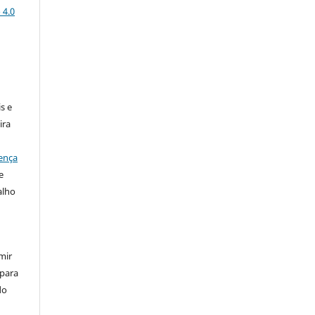
 4.0
:
s e
ira
ença
e
alho
mir
 para
do