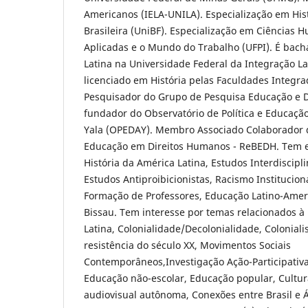
Americanos (IELA-UNILA). Especialização em Hist
Brasileira (UniBF). Especialização em Ciências 
Aplicadas e o Mundo do Trabalho (UFPI). É bacha
Latina na Universidade Federal da Integração L
licenciado em História pelas Faculdades Integr
Pesquisador do Grupo de Pesquisa Educação e D
fundador do Observatório de Política e Educaçã
Yala (OPEDAY). Membro Associado Colaborador d
Educação em Direitos Humanos - ReBEDH. Tem e
História da América Latina, Estudos Interdiscipl
Estudos Antiproibicionistas, Racismo Instituciona
Formação de Professores, Educação Latino-Ameri
Bissau. Tem interesse por temas relacionados à 
Latina, Colonialidade/Decolonialidade, Colonia
resistência do século XX, Movimentos Sociais
Contemporâneos,Investigação Ação-Participativa 
Educação não-escolar, Educação popular, Cultu
audiovisual autônoma, Conexões entre Brasil e Áf