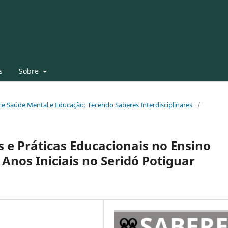
s
Sobre
face Saúde Mental e Educação: Tecendo Saberes Interdisciplinares
/
 e Práticas Educacionais no Ensino
Anos Iniciais no Seridó Potiguar