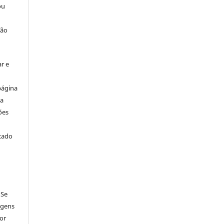
ou
ção
r e
página
ta
ões
icado
 Se
agens
por