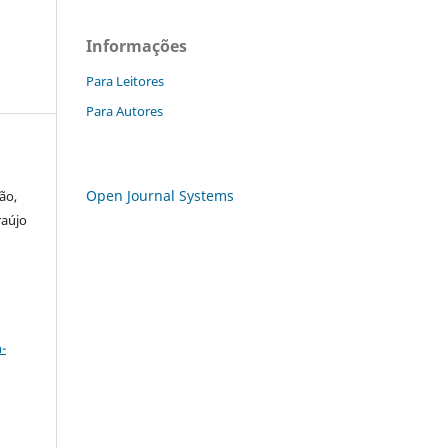
Informações
Para Leitores
Para Autores
Open Journal Systems
ão,
raújo
a
-