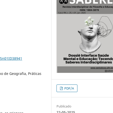
v25n01ID38941
o de Geografia, Práticas
PDF/A
Publicado
22-05-2025