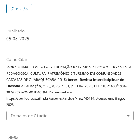
PDF/A
Publicado
05-08-2025
Como Citar
MORAIS BARCELOS, Jackson. EDUCAÇÃO PATRIMONIAL COMO FERRAMENTA
PEDAGÓGICA: CULTURA, PATRIMÔNIO E TURISMO EM COMUNIDADES
CAIÇARAS DE GUARAQUEÇABA-PR.
Saberes: Revista interdisciplinar de
Filosofia e Educação
,
[S. l.]
, v. 25, n. 01, p. EE04, 2025. DOI: 10.21680/1984-
3879.2025v25n01ID40194. Disponível em:
https://periodicos.ufrn.br/saberes/article/view/40194. Acesso em: 8 ago.
2026.
Fomatos de Citação
Edição