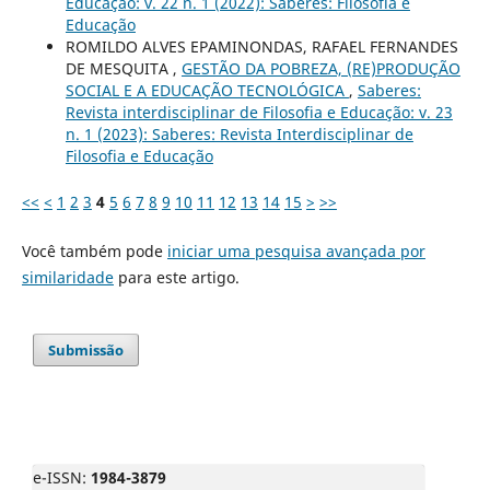
Educação: v. 22 n. 1 (2022): Saberes: Filosofia e
Educação
ROMILDO ALVES EPAMINONDAS, RAFAEL FERNANDES
DE MESQUITA ,
GESTÃO DA POBREZA, (RE)PRODUÇÃO
SOCIAL E A EDUCAÇÃO TECNOLÓGICA
,
Saberes:
Revista interdisciplinar de Filosofia e Educação: v. 23
n. 1 (2023): Saberes: Revista Interdisciplinar de
Filosofia e Educação
<<
<
1
2
3
4
5
6
7
8
9
10
11
12
13
14
15
>
>>
Você também pode
iniciar uma pesquisa avançada por
similaridade
para este artigo.
Submissão
e-ISSN:
1984-3879