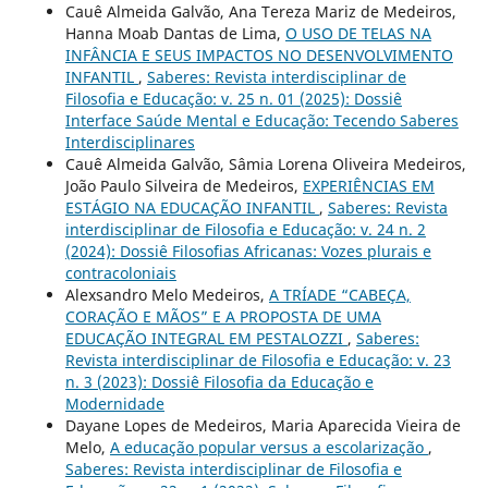
Cauê Almeida Galvão, Ana Tereza Mariz de Medeiros,
Hanna Moab Dantas de Lima,
O USO DE TELAS NA
INFÂNCIA E SEUS IMPACTOS NO DESENVOLVIMENTO
INFANTIL
,
Saberes: Revista interdisciplinar de
Filosofia e Educação: v. 25 n. 01 (2025): Dossiê
Interface Saúde Mental e Educação: Tecendo Saberes
Interdisciplinares
Cauê Almeida Galvão, Sâmia Lorena Oliveira Medeiros,
João Paulo Silveira de Medeiros,
EXPERIÊNCIAS EM
ESTÁGIO NA EDUCAÇÃO INFANTIL
,
Saberes: Revista
interdisciplinar de Filosofia e Educação: v. 24 n. 2
(2024): Dossiê Filosofias Africanas: Vozes plurais e
contracoloniais
Alexsandro Melo Medeiros,
A TRÍADE “CABEÇA,
CORAÇÃO E MÃOS” E A PROPOSTA DE UMA
EDUCAÇÃO INTEGRAL EM PESTALOZZI
,
Saberes:
Revista interdisciplinar de Filosofia e Educação: v. 23
n. 3 (2023): Dossiê Filosofia da Educação e
Modernidade
Dayane Lopes de Medeiros, Maria Aparecida Vieira de
Melo,
A educação popular versus a escolarização
,
Saberes: Revista interdisciplinar de Filosofia e