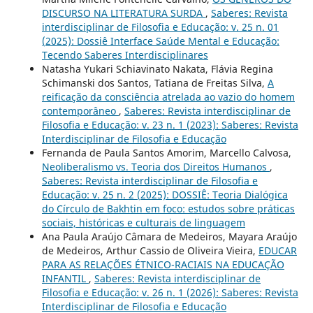
DISCURSO NA LITERATURA SURDA
,
Saberes: Revista
interdisciplinar de Filosofia e Educação: v. 25 n. 01
(2025): Dossiê Interface Saúde Mental e Educação:
Tecendo Saberes Interdisciplinares
Natasha Yukari Schiavinato Nakata, Flávia Regina
Schimanski dos Santos, Tatiana de Freitas Silva,
A
reificação da consciência atrelada ao vazio do homem
contemporâneo
,
Saberes: Revista interdisciplinar de
Filosofia e Educação: v. 23 n. 1 (2023): Saberes: Revista
Interdisciplinar de Filosofia e Educação
Fernanda de Paula Santos Amorim, Marcello Calvosa,
Neoliberalismo vs. Teoria dos Direitos Humanos
,
Saberes: Revista interdisciplinar de Filosofia e
Educação: v. 25 n. 2 (2025): DOSSIÊ: Teoria Dialógica
do Círculo de Bakhtin em foco: estudos sobre práticas
sociais, históricas e culturais de linguagem
Ana Paula Araújo Câmara de Medeiros, Mayara Araújo
de Medeiros, Arthur Cassio de Oliveira Vieira,
EDUCAR
PARA AS RELAÇÕES ÉTNICO-RACIAIS NA EDUCAÇÃO
INFANTIL
,
Saberes: Revista interdisciplinar de
Filosofia e Educação: v. 26 n. 1 (2026): Saberes: Revista
Interdisciplinar de Filosofia e Educação