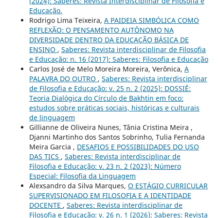
(2024): Saberes: Revista Interdisciplinar de Filosofia e
Educação.
Rodrigo Lima Teixeira,
A PAIDEIA SIMBÓLICA COMO
REFLEXÃO: O PENSAMENTO AUTÔNOMO NA
DIVERSIDADE DENTRO DA EDUCAÇÃO BÁSICA DE
ENSINO
,
Saberes: Revista interdisciplinar de Filosofia
e Educação: n. 16 (2017): Saberes: Filosofia e Educação
Carlos José de Melo Moreira Moreira, Verônica,
A
PALAVRA DO OUTRO
,
Saberes: Revista interdisciplinar
de Filosofia e Educação: v. 25 n. 2 (2025): DOSSIÊ:
Teoria Dialógica do Círculo de Bakhtin em foco:
estudos sobre práticas sociais, históricas e culturais
de linguagem
Gillianne de Oliveira Nunes, Tânia Cristina Meira ,
Djanni Martinho dos Santos Sobrinho, Tulia Fernanda
Meira Garcia ,
DESAFIOS E POSSIBILIDADES DO USO
DAS TICS
,
Saberes: Revista interdisciplinar de
Filosofia e Educação: v. 23 n. 2 (2023): Número
Especial: Filosofia da Linguagem
Alexsandro da Silva Marques,
O ESTÁGIO CURRICULAR
SUPERVISIONADO EM FILOSOFIA E A IDENTIDADE
DOCENTE
,
Saberes: Revista interdisciplinar de
Filosofia e Educação: v. 26 n. 1 (2026): Saberes: Revista