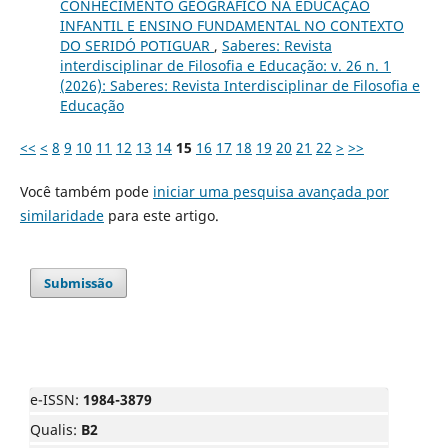
CONHECIMENTO GEOGRÁFICO NA EDUCAÇÃO
INFANTIL E ENSINO FUNDAMENTAL NO CONTEXTO
DO SERIDÓ POTIGUAR
,
Saberes: Revista
interdisciplinar de Filosofia e Educação: v. 26 n. 1
(2026): Saberes: Revista Interdisciplinar de Filosofia e
Educação
<<
<
8
9
10
11
12
13
14
15
16
17
18
19
20
21
22
>
>>
Você também pode
iniciar uma pesquisa avançada por
similaridade
para este artigo.
Submissão
e-ISSN:
1984-3879
Qualis:
B2