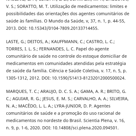
V. S.; SORATTO, M. T. Utilização de medicamentos: limites e
possibilidades das orientações dos agentes comunitários de
saúde às famílias. O Mundo da Saúde, v, 37, n. 1, p. 44-55,
2013. DOI: 10.15343/0104-7809.20133714455.
LASTE, G.; DEITOS, A.; KAUFFMANN, C.; CASTRO, L. C.;
TORRES, I. L. S.; FERNANDES, L. C. Papel do agente
comunitário de saúde no controle do estoque domiciliar de
medicamentos em comunidades atendidas pela estratégia
de saúde da família. Ciência e Saúde Coletiva, v. 17, n. 5, p.
1305-1312, 2012. DOI: 10.1590/S1413-81232012000500024.
MARQUES, T. C.; ARAUJO, D. C. S. A.; GAMA, A. R.; BRITO, G.
C.; AGUIAR, R. G.; JESUS, E. M. S.; CARVALHO, A. A.; SILVEIRA,
N. A.; MACÊDO, L. L. A.; LYRA-JUNIOR, D. P. Agentes
comunitários de saúde e a promoção do uso racional de
medicamentos no nordeste do Brasil. Scientia Plena, v. 16,
n. 9, p. 1-6, 2020. DOI: 10.14808/sci.plena.2020.094501.