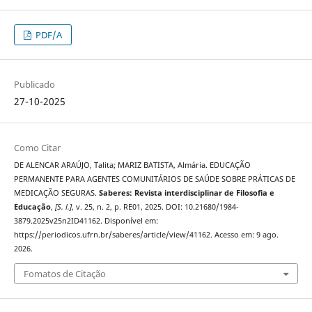
PDF/A
Publicado
27-10-2025
Como Citar
DE ALENCAR ARAÚJO, Talita; MARIZ BATISTA, Almária. EDUCAÇÃO
PERMANENTE PARA AGENTES COMUNITÁRIOS DE SAÚDE SOBRE PRÁTICAS DE
MEDICAÇÃO SEGURAS.
Saberes: Revista interdisciplinar de Filosofia e
Educação
,
[S. l.]
, v. 25, n. 2, p. RE01, 2025. DOI: 10.21680/1984-
3879.2025v25n2ID41162. Disponível em:
https://periodicos.ufrn.br/saberes/article/view/41162. Acesso em: 9 ago.
2026.
Fomatos de Citação