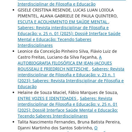
Interdisciplinar de Filosofia e Educação
GISELE CRISTINA RESENDE, LUCAS LUAN LOIOLA
PIMENTEL, ALANA GABRIELE DE PAULA QUINTERO,
ESCUTA E ACOLHIMENTO EM SAÚDE MENTAL
,
Saberes: Revista interdisciplinar de Filosofia e
Educação: v. 25 n. 01 (2025): Dossiê Interface Saúde
Mental e Educação: Tecendo Saberes
Interdisciplinares
Leonice da Conceição Pinheiro Silva, Flávio Luiz de
Castro Freitas, Luciano da Silva Façanha,
A
AUTOBIOGRAFIA FILOSÓFICA EM JEAN-JACQUES
ROUSSEAU E FRIEDRICH NIETZSCHE
,
Saberes: Revista
interdisciplinar de Filosofia e Educação: v. 23 n. 1
(2023): Saberes: Revista Interdisciplinar de Filosofia e
Educação
Helaine de Souza Maciel, Fábio Marques de Souza,
ENTRE VOZES E IDENTIDADES
,
Saberes: Revista
interdisciplinar de Filosofia e Educação: v. 25 n. 01
(2025): Dossiê Interface Saúde Mental e Educação:
Tecendo Saberes Interdisciplinares
Talita Nascimento Fernandes, Bruna Batista Pereira,
Djanni Martinho dos Santos Sobrinho,
O