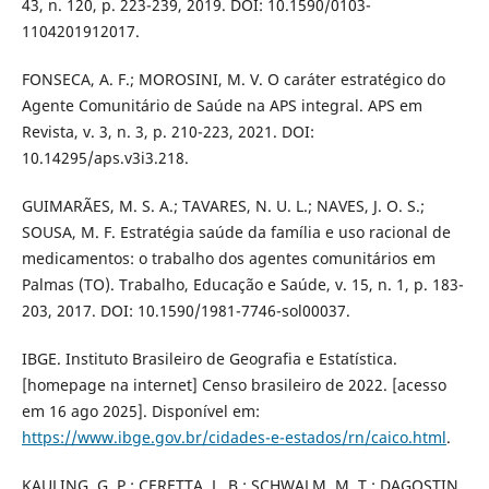
43, n. 120, p. 223-239, 2019. DOI: 10.1590/0103-
1104201912017.
FONSECA, A. F.; MOROSINI, M. V. O caráter estratégico do
Agente Comunitário de Saúde na APS integral. APS em
Revista, v. 3, n. 3, p. 210-223, 2021. DOI:
10.14295/aps.v3i3.218.
GUIMARÃES, M. S. A.; TAVARES, N. U. L.; NAVES, J. O. S.;
SOUSA, M. F. Estratégia saúde da família e uso racional de
medicamentos: o trabalho dos agentes comunitários em
Palmas (TO). Trabalho, Educação e Saúde, v. 15, n. 1, p. 183-
203, 2017. DOI: 10.1590/1981-7746-sol00037.
IBGE. Instituto Brasileiro de Geografia e Estatística.
[homepage na internet] Censo brasileiro de 2022. [acesso
em 16 ago 2025]. Disponível em:
https://www.ibge.gov.br/cidades-e-estados/rn/caico.html
.
KAULING, G. P.; CERETTA, L. B.; SCHWALM, M. T.; DAGOSTIN,