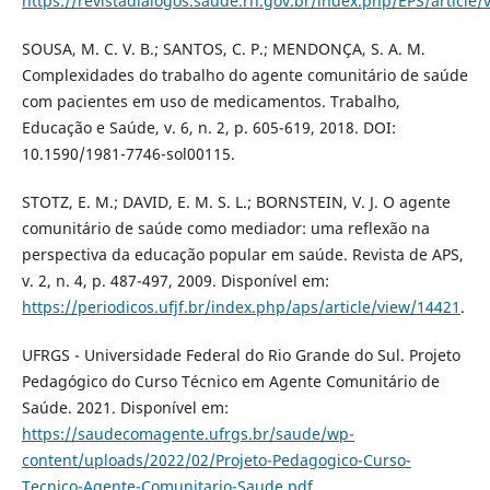
https://revistadialogos.saude.rn.gov.br/index.php/EPS/article/
SOUSA, M. C. V. B.; SANTOS, C. P.; MENDONÇA, S. A. M.
Complexidades do trabalho do agente comunitário de saúde
com pacientes em uso de medicamentos. Trabalho,
Educação e Saúde, v. 6, n. 2, p. 605-619, 2018. DOI:
10.1590/1981-7746-sol00115.
STOTZ, E. M.; DAVID, E. M. S. L.; BORNSTEIN, V. J. O agente
comunitário de saúde como mediador: uma reflexão na
perspectiva da educação popular em saúde. Revista de APS,
v. 2, n. 4, p. 487-497, 2009. Disponível em:
https://periodicos.ufjf.br/index.php/aps/article/view/14421
.
UFRGS - Universidade Federal do Rio Grande do Sul. Projeto
Pedagógico do Curso Técnico em Agente Comunitário de
Saúde. 2021. Disponível em:
https://saudecomagente.ufrgs.br/saude/wp-
content/uploads/2022/02/Projeto-Pedagogico-Curso-
Tecnico-Agente-Comunitario-Saude.pdf
.