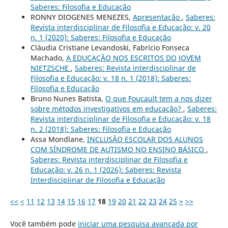
Saberes: Filosofia e Educação
RONNY DIOGENES MENEZES,
Apresentação
,
Saberes:
Revista interdisciplinar de Filosofia e Educação: v. 20
n. 1 (2020): Saberes: Filosofia e Educação
Cláudia Cristiane Levandoski, Fabrício Fonseca
Machado,
A EDUCAÇÃO NOS ESCRITOS DO JOVEM
NIETZSCHE
,
Saberes: Revista interdisciplinar de
Filosofia e Educação: v. 18 n. 1 (2018): Saberes:
Filosofia e Educação
Bruno Nunes Batista,
O que Foucault tem a nos dizer
sobre métodos investigativos em educação?
,
Saberes:
Revista interdisciplinar de Filosofia e Educação: v. 18
n. 2 (2018): Saberes: Filosofia e Educação
Assa Mondlane,
INCLUSÃO ESCOLAR DOS ALUNOS
COM SÍNDROME DE AUTISMO NO ENSINO BÁSICO
,
Saberes: Revista interdisciplinar de Filosofia e
Educação: v. 26 n. 1 (2026): Saberes: Revista
Interdisciplinar de Filosofia e Educação
<<
<
11
12
13
14
15
16
17
18
19
20
21
22
23
24
25
>
>>
Você também pode
iniciar uma pesquisa avançada por