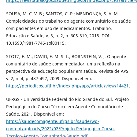
https://revistadialogos.saude.rn.gov.br/index.php/EPS/article/
SOUSA, M. C. V. B.; SANTOS, C. P.; MENDONÇA, S. A. M.
Complexidades do trabalho do agente comunitário de saúde
com pacientes em uso de medicamentos. Trabalho,
Educação e Saúde, v. 6, n. 2, p. 605-619, 2018. DOI:
10.1590/1981-7746-sol00115.
STOTZ, E. M.; DAVID, E. M. S. L.; BORNSTEIN, V. J. O agente
comunitário de saúde como mediador: uma reflexão na
perspectiva da educação popular em saúde. Revista de APS,
v. 2, n. 4, p. 487-497, 2009. Disponível em:
https://periodicos.ufjf.br/index.php/aps/article/view/14421
.
UFRGS - Universidade Federal do Rio Grande do Sul. Projeto
Pedagógico do Curso Técnico em Agente Comunitário de
Saúde. 2021. Disponível em:
https://saudecomagente.ufrgs.br/saude/wp-
content/uploads/2022/02/Projeto-Pedagogico-Curso-
Tecnico-Agente-Comunitario-Saude.pdf
.