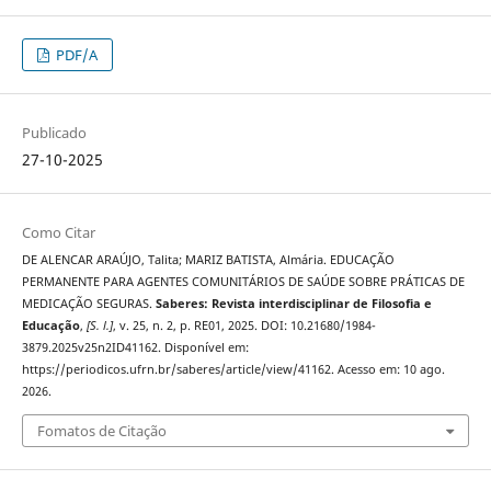
PDF/A
Publicado
27-10-2025
Como Citar
DE ALENCAR ARAÚJO, Talita; MARIZ BATISTA, Almária. EDUCAÇÃO
PERMANENTE PARA AGENTES COMUNITÁRIOS DE SAÚDE SOBRE PRÁTICAS DE
MEDICAÇÃO SEGURAS.
Saberes: Revista interdisciplinar de Filosofia e
Educação
,
[S. l.]
, v. 25, n. 2, p. RE01, 2025. DOI: 10.21680/1984-
3879.2025v25n2ID41162. Disponível em:
https://periodicos.ufrn.br/saberes/article/view/41162. Acesso em: 10 ago.
2026.
Fomatos de Citação