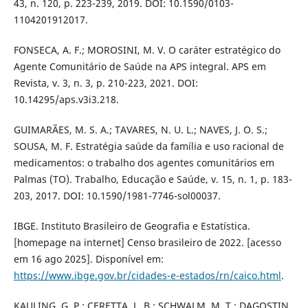
43, n. 120, p. 223-239, 2019. DOI: 10.1590/0103-
1104201912017.
FONSECA, A. F.; MOROSINI, M. V. O caráter estratégico do
Agente Comunitário de Saúde na APS integral. APS em
Revista, v. 3, n. 3, p. 210-223, 2021. DOI:
10.14295/aps.v3i3.218.
GUIMARÃES, M. S. A.; TAVARES, N. U. L.; NAVES, J. O. S.;
SOUSA, M. F. Estratégia saúde da família e uso racional de
medicamentos: o trabalho dos agentes comunitários em
Palmas (TO). Trabalho, Educação e Saúde, v. 15, n. 1, p. 183-
203, 2017. DOI: 10.1590/1981-7746-sol00037.
IBGE. Instituto Brasileiro de Geografia e Estatística.
[homepage na internet] Censo brasileiro de 2022. [acesso
em 16 ago 2025]. Disponível em:
https://www.ibge.gov.br/cidades-e-estados/rn/caico.html
.
KAULING, G. P.; CERETTA, L. B.; SCHWALM, M. T.; DAGOSTIN,