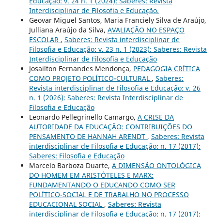
Educação: v. 24 n. 1 (2024): Saberes: Revista
Interdisciplinar de Filosofia e Educação.
Geovar Miguel Santos, Maria Franciely Silva de Araújo,
Julliana Araújo da Silva,
AVALIAÇÃO NO ESPAÇO
ESCOLAR
,
Saberes: Revista interdisciplinar de
Filosofia e Educação: v. 23 n. 1 (2023): Saberes: Revista
Interdisciplinar de Filosofia e Educação
Josailton Fernandes Mendonça,
PEDAGOGIA CRÍTICA
COMO PROJETO POLÍTICO-CULTURAL
,
Saberes:
Revista interdisciplinar de Filosofia e Educação: v. 26
n. 1 (2026): Saberes: Revista Interdisciplinar de
Filosofia e Educação
Leonardo Pellegrinello Camargo,
A CRISE DA
AUTORIDADE DA EDUCAÇÃO: CONTRIBUIÇÕES DO
PENSAMENTO DE HANNAH ARENDT
,
Saberes: Revista
interdisciplinar de Filosofia e Educação: n. 17 (2017):
Saberes: Filosofia e Educação
Marcelo Barboza Duarte,
A DIMENSÃO ONTOLÓGICA
DO HOMEM EM ARISTÓTELES E MARX:
FUNDAMENTANDO O EDUCANDO COMO SER
POLÍTICO-SOCIAL E DE TRABALHO NO PROCESSO
EDUCACIONAL SOCIAL
,
Saberes: Revista
interdisciplinar de Filosofia e Educação: n. 17 (2017):