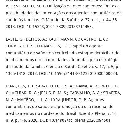
V. S.; SORATTO, M. T. Utilização de medicamentos: limites e
possibilidades das orientações dos agentes comunitários de
saúde às famílias. O Mundo da Saúde, v, 37, n. 1, p. 44-55,
2013. DOI: 10.15343/0104-7809.20133714455.
LASTE, G.; DEITOS, A.; KAUFFMANN, C.; CASTRO, L. C.;
TORRES, I. L. S.; FERNANDES, L. C. Papel do agente
comunitário de saúde no controle do estoque domiciliar de
medicamentos em comunidades atendidas pela estratégia
de saúde da família. Ciência e Saúde Coletiva, v. 17, n. 5, p.
1305-1312, 2012. DOI: 10.1590/S1413-81232012000500024.
MARQUES, T. C.; ARAUJO, D. C. S. A.; GAMA, A. R.; BRITO, G.
C.; AGUIAR, R. G.; JESUS, E. M. S.; CARVALHO, A. A.; SILVEIRA,
N. A.; MACÊDO, L. L. A.; LYRA-JUNIOR, D. P. Agentes
comunitários de saúde e a promoção do uso racional de
medicamentos no nordeste do Brasil. Scientia Plena, v. 16,
n. 9, p. 1-6, 2020. DOI: 10.14808/sci.plena.2020.094501.