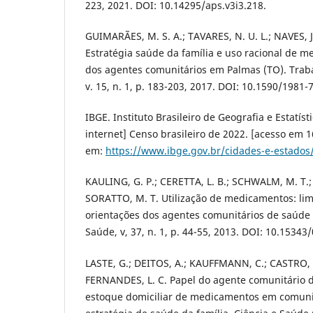
223, 2021. DOI: 10.14295/aps.v3i3.218.
GUIMARÃES, M. S. A.; TAVARES, N. U. L.; NAVES, J.
Estratégia saúde da família e uso racional de m
dos agentes comunitários em Palmas (TO). Trab
v. 15, n. 1, p. 183-203, 2017. DOI: 10.1590/1981-
IBGE. Instituto Brasileiro de Geografia e Estatí
internet] Censo brasileiro de 2022. [acesso em 1
em:
https://www.ibge.gov.br/cidades-e-estados
KAULING, G. P.; CERETTA, L. B.; SCHWALM, M. T.;
SORATTO, M. T. Utilização de medicamentos: limi
orientações dos agentes comunitários de saúde
Saúde, v, 37, n. 1, p. 44-55, 2013. DOI: 10.1534
LASTE, G.; DEITOS, A.; KAUFFMANN, C.; CASTRO, L.
FERNANDES, L. C. Papel do agente comunitário 
estoque domiciliar de medicamentos em comuni