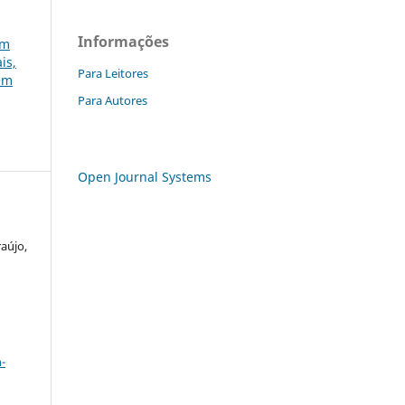
Informações
em
is,
Para Leitores
gem
Para Autores
Open Journal Systems
raújo,
a
-