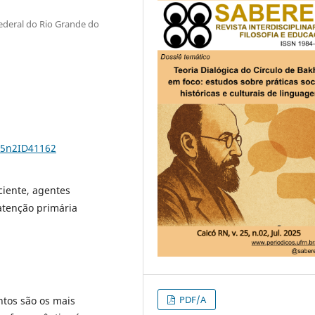
ederal do Rio Grande do
25n2ID41162
iente, agentes
atenção primária
PDF/A
tos são os mais