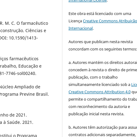
Este obra está licenciado com uma
Licença
Creative Commons Atribuição
R. M. C. O farmacêutico
Internacional
.
construção. Ciências e
 DOI: 10.1590/1413-
Autores que publicam nesta revista
concordam com os seguintes termos
rviços farmacêuticos
a. Autores mantém os direitos autorai
 Trabalho, Educação e
concedem à revista o direito de prime
981-7746-sol00240.
publicação, com o trabalho
simultaneamente licenciado sob a
Lic
 Núcleo Ampliado de
Creative Commons Attribution 4.0
qu
Programa Previne Brasil.
permite o compartilhamento do trab
com reconhecimento da autoria e
publicação inicial nesta revista.
unho de 2021.
a à Saúde. 2021.
b. Autores têm autorização para assu
contratos adicionais separadamente,
Institui o Programa