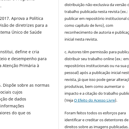
distribuição não-exclusiva da versão 
.
trabalho publicada nesta revista (ex.:
2017. Aprova a Política
publicar em repositório institucional 
isão de diretrizes para a
como capítulo de livro), com
istema Único de Saúde
reconhecimento de autoria e publica
inicial nesta revista.
stitui, define e cria
c. Autores têm permissão para publica
usteio e desempenho para
distribuir seu trabalho online (ex.: em
a Atenção Primária à
repositórios institucionais ou na sua 
pessoal) após a publicação inicial nes
revista, já que isso pode gerar alteraç
6. Dispõe sobre as normas
produtivas, bem como aumentar o
ociais cujos
impacto e a citação do trabalho publ
ação de dados
(Veja
O Efeito do Acesso Livre
).
 informações
aiores do que os
Foram feitos todos os esforços para
identificar e creditar os detentores de
direitos sobre as imagens publicadas.