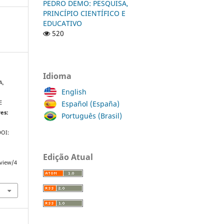
PEDRO DEMO: PESQUISA,
PRINCÍPIO CIENTÍFICO E
EDUCATIVO
520
Idioma
A,
English
Español (España)
E
es:
Português (Brasil)
DOI:
Edição Atual
/view/4