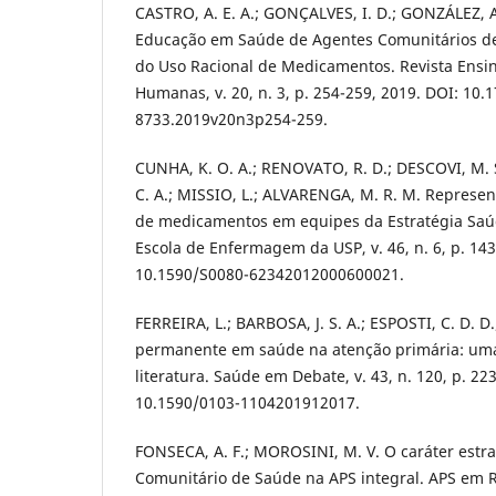
CASTRO, A. E. A.; GONÇALVES, I. D.; GONZÁLEZ, A.
Educação em Saúde de Agentes Comunitários d
do Uso Racional de Medicamentos. Revista Ensin
Humanas, v. 20, n. 3, p. 254-259, 2019. DOI: 10.
8733.2019v20n3p254-259.
CUNHA, K. O. A.; RENOVATO, R. D.; DESCOVI, M. S.
C. A.; MISSIO, L.; ALVARENGA, M. R. M. Represen
de medicamentos em equipes da Estratégia Saúd
Escola de Enfermagem da USP, v. 46, n. 6, p. 14
10.1590/S0080-62342012000600021.
FERREIRA, L.; BARBOSA, J. S. A.; ESPOSTI, C. D. 
permanente em saúde na atenção primária: uma 
literatura. Saúde em Debate, v. 43, n. 120, p. 22
10.1590/0103-1104201912017.
FONSECA, A. F.; MOROSINI, M. V. O caráter estr
Comunitário de Saúde na APS integral. APS em Revi