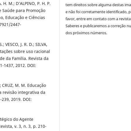
 H. M.; D’ALPINO, P. H. P.
tem direitos sobre alguma destas im
e Saúde para Promoção
e não foi corretamente identificado, 
o, Educação e Ciências
favor, entre em contato com a revista
17921/2447-
Saberes e publicaremos a correção 
dos próximos números.
; VESCO, J. R. D.; SILVA,
tações sobre uso racional
e da Família. Revista da
31-1437, 2012. DOI:
D.; CRUZ, M. M. Educação
revisão integrativa da
3-239, 2019. DOI:
atégico do Agente
sta, v. 3, n. 3, p. 210-