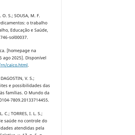
 O. S.; SOUSA, M. F.
edicamentos: o trabalho
alho, Educação e Saúde,
7746-sol00037.
stica. [homepage na
6 ago 2025]. Disponível
/rn/caico.html
.
 DAGOSTIN, V. S.;
tes e possibilidades das
 às famílias. O Mundo da
3/0104-7809.20133714455.
 C.; TORRES, I. L. S.;
de saúde no controle do
dades atendidas pela