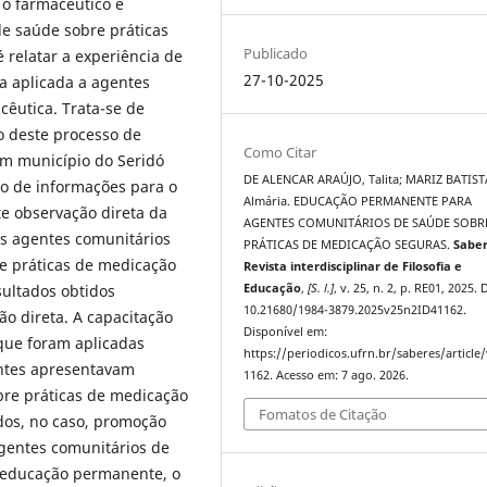
 o farmacêutico é
de saúde sobre práticas
Publicado
 relatar a experiência de
27-10-2025
 aplicada a agentes
êutica. Trata-se de
vo deste processo de
Como Citar
m município do Seridó
DE ALENCAR ARAÚJO, Talita; MARIZ BATIST
ão de informações para o
Almária. EDUCAÇÃO PERMANENTE PARA
e observação direta da
AGENTES COMUNITÁRIOS DE SAÚDE SOBR
os agentes comunitários
PRÁTICAS DE MEDICAÇÃO SEGURAS.
Saber
re práticas de medicação
Revista interdisciplinar de Filosofia e
sultados obtidos
Educação
,
[S. l.]
, v. 25, n. 2, p. RE01, 2025. 
10.21680/1984-3879.2025v25n2ID41162.
o direta. A capacitação
Disponível em:
que foram aplicadas
https://periodicos.ufrn.br/saberes/article
antes apresentavam
1162. Acesso em: 7 ago. 2026.
bre práticas de medicação
Fomatos de Citação
dos, no caso, promoção
agentes comunitários de
 educação permanente, o