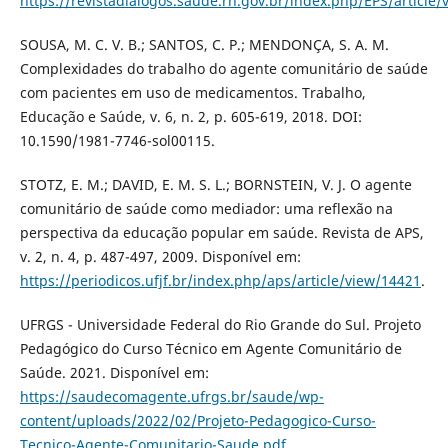
https://revistadialogos.saude.rn.gov.br/index.php/EPS/article/
SOUSA, M. C. V. B.; SANTOS, C. P.; MENDONÇA, S. A. M.
Complexidades do trabalho do agente comunitário de saúde
com pacientes em uso de medicamentos. Trabalho,
Educação e Saúde, v. 6, n. 2, p. 605-619, 2018. DOI:
10.1590/1981-7746-sol00115.
STOTZ, E. M.; DAVID, E. M. S. L.; BORNSTEIN, V. J. O agente
comunitário de saúde como mediador: uma reflexão na
perspectiva da educação popular em saúde. Revista de APS,
v. 2, n. 4, p. 487-497, 2009. Disponível em:
https://periodicos.ufjf.br/index.php/aps/article/view/14421
.
UFRGS - Universidade Federal do Rio Grande do Sul. Projeto
Pedagógico do Curso Técnico em Agente Comunitário de
Saúde. 2021. Disponível em:
https://saudecomagente.ufrgs.br/saude/wp-
content/uploads/2022/02/Projeto-Pedagogico-Curso-
Tecnico-Agente-Comunitario-Saude.pdf
.