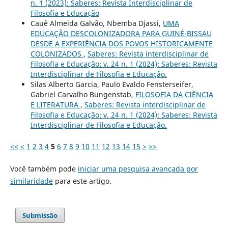
n. 1 (2023): Saberes: Revista Interdisciplinar de
Filosofia e Educação
Cauê Almeida Galvão, Nbemba Djassi,
UMA
EDUCAÇÃO DESCOLONIZADORA PARA GUINÉ-BISSAU
DESDE A EXPERIÊNCIA DOS POVOS HISTORICAMENTE
COLONIZADOS
,
Saberes: Revista interdisciplinar de
Filosofia e Educação: v. 24 n. 1 (2024): Saberes: Revista
Interdisciplinar de Filosofia e Educação.
Silas Alberto Garcia, Paulo Evaldo Fensterseifer,
Gabriel Carvalho Bungenstab,
FILOSOFIA DA CIÊNCIA
E LITERATURA
,
Saberes: Revista interdisciplinar de
Filosofia e Educação: v. 24 n. 1 (2024): Saberes: Revista
Interdisciplinar de Filosofia e Educação.
<<
<
1
2
3
4
5
6
7
8
9
10
11
12
13
14
15
>
>>
Você também pode
iniciar uma pesquisa avançada por
similaridade
para este artigo.
Submissão