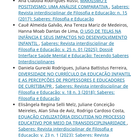
Ana Claudia Rodrigues Russi,
MARXISMO E
POSITIVISMO: UMA ANÁLISE COMPARATIVA
,
Saberes:
Revista interdisciplinar de Filosofia e Educação: n. 15
(2017): Saberes: Filosofia e Educação
Cauê Almeida Galvão, Ana Tereza Mariz de Medeiros,
Hanna Moab Dantas de Lima,
O USO DE TELAS NA
INFÂNCIA E SEUS IMPACTOS NO DESENVOLVIMENTO
INFANTIL
,
Saberes: Revista interdisciplinar de
Filosofia e Educação: v. 25 n. 01 (2025): Dossiê
Interface Saúde Mental e Educação: Tecendo Saberes
Interdisciplinares
Daniela Gureski Rodrigues, Juliana Battistus Ferreira,
DIVERSIDADE NO CURRÍCULO DA EDUCAÇÃO INFANTIL
E AS PERCEPÇÕES DE PROFESSORES E EDUCADORES
DE CURITIBA/PR
,
Saberes: Revista interdisciplinar de
Filosofia e Educação: v. 18 n. 3 (2018): Saberes:
Filosofia e Educação
Elisângela Regina Selli Melz, Juliane Conceição
Meireles, Alan Silva de Aviz, Rodrigo Cardoso Costa,
EQUAÇÃO CIVILIZATÓRIA DISCUTIDA NO PROCESSO
EDUCATIVO POR MEIO DA TRANSDISCIPLINARIDADE
,
Saberes: Revista interdisciplinar de Filosofia e
Educação: v. 23 n. 1 (2023): Saberes: Revista