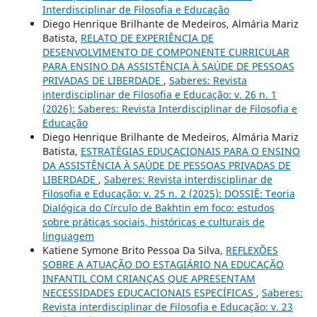
Interdisciplinar de Filosofia e Educação
Diego Henrique Brilhante de Medeiros, Almária Mariz
Batista,
RELATO DE EXPERIÊNCIA DE
DESENVOLVIMENTO DE COMPONENTE CURRICULAR
PARA ENSINO DA ASSISTÊNCIA À SAÚDE DE PESSOAS
PRIVADAS DE LIBERDADE
,
Saberes: Revista
interdisciplinar de Filosofia e Educação: v. 26 n. 1
(2026): Saberes: Revista Interdisciplinar de Filosofia e
Educação
Diego Henrique Brilhante de Medeiros, Almária Mariz
Batista,
ESTRATÉGIAS EDUCACIONAIS PARA O ENSINO
DA ASSISTÊNCIA À SAÚDE DE PESSOAS PRIVADAS DE
LIBERDADE
,
Saberes: Revista interdisciplinar de
Filosofia e Educação: v. 25 n. 2 (2025): DOSSIÊ: Teoria
Dialógica do Círculo de Bakhtin em foco: estudos
sobre práticas sociais, históricas e culturais de
linguagem
Katiene Symone Brito Pessoa Da Silva,
REFLEXÕES
SOBRE A ATUAÇÃO DO ESTAGIÁRIO NA EDUCAÇÃO
INFANTIL COM CRIANÇAS QUE APRESENTAM
NECESSIDADES EDUCACIONAIS ESPECÍFICAS
,
Saberes:
Revista interdisciplinar de Filosofia e Educação: v. 23