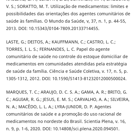
V. S.; SORATTO, M. T. Utilização de medicamentos: limites e
possibilidades das orientações dos agentes comunitários de
saúde às famílias. O Mundo da Saúde, v, 37, n. 1, p. 44-55,
2013. DOI: 10.15343/0104-7809.20133714455.
LASTE, G.; DEITOS, A.; KAUFFMANN, C.; CASTRO, L. C.;
TORRES, I. L. S.; FERNANDES, L. C. Papel do agente
comunitário de saúde no controle do estoque domiciliar de
medicamentos em comunidades atendidas pela estratégia
de saúde da família. Ciência e Saúde Coletiva, v. 17, n. 5, p.
1305-1312, 2012. DOI: 10.1590/S1413-81232012000500024.
MARQUES, T. C.; ARAUJO, D. C. S. A.; GAMA, A. R.; BRITO, G.
C.; AGUIAR, R. G.; JESUS, E. M. S.; CARVALHO, A. A.; SILVEIRA,
N. A.; MACÊDO, L. L. A.; LYRA-JUNIOR, D. P. Agentes
comunitários de saúde e a promoção do uso racional de
medicamentos no nordeste do Brasil. Scientia Plena, v. 16,
n. 9, p. 1-6, 2020. DOI: 10.14808/sci.plena.2020.094501.