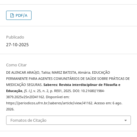
PDF/A
Publicado
27-10-2025
Como Citar
DE ALENCAR ARAÚJO, Talita; MARIZ BATISTA, Almária. EDUCAÇÃO
PERMANENTE PARA AGENTES COMUNITÁRIOS DE SAÚDE SOBRE PRÁTICAS DE
MEDICAÇÃO SEGURAS.
Saberes: Revista interdisciplinar de Filosofia e
Educação
,
[S. l.]
, v. 25, n. 2, p. RE01, 2025. DOI: 10.21680/1984-
3879.2025v25n2ID41162. Disponível em:
https://periodicos.ufrn.br/saberes/article/view/41162. Acesso em: 6 ago.
2026.
Fomatos de Citação