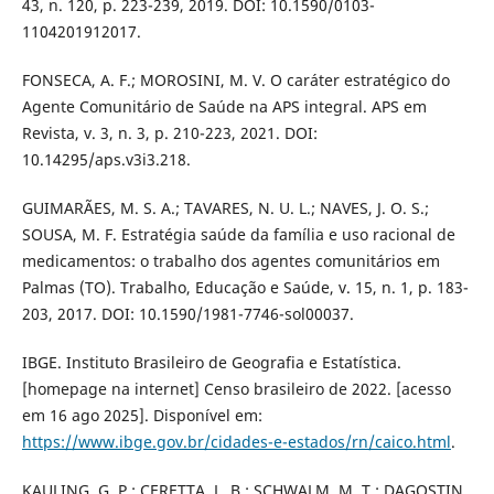
43, n. 120, p. 223-239, 2019. DOI: 10.1590/0103-
1104201912017.
FONSECA, A. F.; MOROSINI, M. V. O caráter estratégico do
Agente Comunitário de Saúde na APS integral. APS em
Revista, v. 3, n. 3, p. 210-223, 2021. DOI:
10.14295/aps.v3i3.218.
GUIMARÃES, M. S. A.; TAVARES, N. U. L.; NAVES, J. O. S.;
SOUSA, M. F. Estratégia saúde da família e uso racional de
medicamentos: o trabalho dos agentes comunitários em
Palmas (TO). Trabalho, Educação e Saúde, v. 15, n. 1, p. 183-
203, 2017. DOI: 10.1590/1981-7746-sol00037.
IBGE. Instituto Brasileiro de Geografia e Estatística.
[homepage na internet] Censo brasileiro de 2022. [acesso
em 16 ago 2025]. Disponível em:
https://www.ibge.gov.br/cidades-e-estados/rn/caico.html
.
KAULING, G. P.; CERETTA, L. B.; SCHWALM, M. T.; DAGOSTIN,