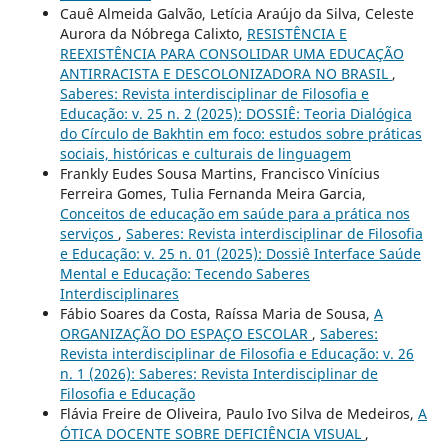
Cauê Almeida Galvão, Letícia Araújo da Silva, Celeste
Aurora da Nóbrega Calixto,
RESISTÊNCIA E
REEXISTÊNCIA PARA CONSOLIDAR UMA EDUCAÇÃO
ANTIRRACISTA E DESCOLONIZADORA NO BRASIL
,
Saberes: Revista interdisciplinar de Filosofia e
Educação: v. 25 n. 2 (2025): DOSSIÊ: Teoria Dialógica
do Círculo de Bakhtin em foco: estudos sobre práticas
sociais, históricas e culturais de linguagem
Frankly Eudes Sousa Martins, Francisco Vinícius
Ferreira Gomes, Tulia Fernanda Meira Garcia,
Conceitos de educação em saúde para a prática nos
serviços
,
Saberes: Revista interdisciplinar de Filosofia
e Educação: v. 25 n. 01 (2025): Dossiê Interface Saúde
Mental e Educação: Tecendo Saberes
Interdisciplinares
Fábio Soares da Costa, Raíssa Maria de Sousa,
A
ORGANIZAÇÃO DO ESPAÇO ESCOLAR
,
Saberes:
Revista interdisciplinar de Filosofia e Educação: v. 26
n. 1 (2026): Saberes: Revista Interdisciplinar de
Filosofia e Educação
Flávia Freire de Oliveira, Paulo Ivo Silva de Medeiros,
A
ÓTICA DOCENTE SOBRE DEFICIÊNCIA VISUAL
,