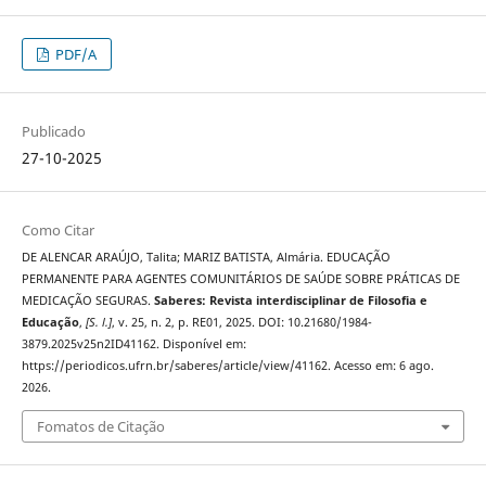
PDF/A
Publicado
27-10-2025
Como Citar
DE ALENCAR ARAÚJO, Talita; MARIZ BATISTA, Almária. EDUCAÇÃO
PERMANENTE PARA AGENTES COMUNITÁRIOS DE SAÚDE SOBRE PRÁTICAS DE
MEDICAÇÃO SEGURAS.
Saberes: Revista interdisciplinar de Filosofia e
Educação
,
[S. l.]
, v. 25, n. 2, p. RE01, 2025. DOI: 10.21680/1984-
3879.2025v25n2ID41162. Disponível em:
https://periodicos.ufrn.br/saberes/article/view/41162. Acesso em: 6 ago.
2026.
Fomatos de Citação