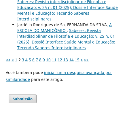
Saberes: Revista interdisciplinar de Filosofia e
Educação: v. 25 n. 01 (2025): Dossiê Interface Saúde
Mental e Educação: Tecendo Saberes
Interdisciplinares
Jardélia Rodrigues de Sa, FERNANDA DA SILVA,
A
ESCOLA DO MANICÔMIO
,
Saberes: Revista
interdisciplinar de Filosofia e Educação: v. 25 n. 01
(2025): Dossiê Interface Saúde Mental e Educação:
Tecendo Saberes Interdisciplinares
<<
<
1
2
3
4
5
6
7
8
9
10
11
12
13
14
15
>
>>
Você também pode
iniciar uma pesquisa avançada por
similaridade
para este artigo.
Submissão