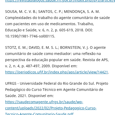
https://revistadialogos.saude.rn.gov.br/index.php/EPS/article/
SOUSA, M. C. V. B.; SANTOS, C. P.; MENDONÇA, S. A. M.
Complexidades do trabalho do agente comunitário de saúde
com pacientes em uso de medicamentos. Trabalho,
Educação e Saúde, v. 6, n. 2, p. 605-619, 2018. DOI:
10.1590/1981-7746-sol00115.
STOTZ, E. M.; DAVID, E. M. S. L.; BORNSTEIN, V. J. O agente
comunitário de saúde como mediador: uma reflexão na
perspectiva da educação popular em saúde. Revista de APS,
v. 2, n. 4, p. 487-497, 2009. Disponível em:
https://periodicos.ufjf.br/index.php/aps/article/view/14421
.
UFRGS - Universidade Federal do Rio Grande do Sul. Projeto
Pedagógico do Curso Técnico em Agente Comunitário de
Saúde. 2021. Disponível em:
https://saudecomagente.ufrgs.br/saude/wp-
content/uploads/2022/02/Projeto-Pedagogico-Curso-
Tecnico-Agente-Comunitario-Saude.pdf
.