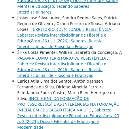
Educação: v. 25 n. 01 (2025): Dossiê Interface Saúde
Mental e Educação: Tecendo Saberes
Interdisciplinares
Josias José Silva Junior, Sandra Regina Sales, Patricia
Regina de Oliveira , Ozana Pereira de Sousa, Adriana
Lopes,
TERRITÓRIO, IDENTIDADE E RESISTÊNCIA
,
Saberes: Revista interdisciplinar de Filosofia e
Educação: v. 26 n. 1 (2026): Saberes: Revista
Interdisciplinar de Filosofia e Educação
Érika Costa Pimentel, Willian Lazaretti da Conceição,
A
PALAVRA COMO TERRITÓRIO DE RESISTÊNCIA
,
Saberes: Revista interdisciplinar de Filosofia e
Educação: v. 26 n. 1 (2026): Saberes: Revista
Interdisciplinar de Filosofia e Educação
Carlos Átila Lima dos Santos, Antônio Jansen
Fernandes da Silva, Dirlene Almeida Ferreira,
Esterlandia Souza Castro, Maria Eleni Henrique da
Silva,
BNCC E BNC DA FORMAÇÃO DE
PROFESSORES(AS) E AS INFERÊNCIAS NA FORMAÇÃO
INICIAL EM EDUCAÇÃO FÍSICA NA UFC
,
Saberes:
Revista interdisciplinar de Filosofia e Educação: v. 23
n. 3 (2023): Dossiê Filosofia da Educação e
Modernidade