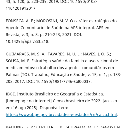
43, n. 120, p. 223-239, 2019. DOI: 10.1590/0103-
1104201912017.
FONSECA, A. F.; MOROSINI, M. V. O caráter estratégico do
Agente Comunitário de Saúde na APS integral. APS em
Revista, v. 3, n. 3, p. 210-223, 2021. DOI:
10.14295/aps.v3i3.218.
GUIMARÃES, M. S. A.; TAVARES, N. U. L.; NAVES, J. O. S.;
SOUSA, M. F. Estratégia saúde da família e uso racional de
medicamentos: o trabalho dos agentes comunitários em
Palmas (TO). Trabalho, Educação e Saúde, v. 15, n. 1, p. 183-
203, 2017. DOI: 10.1590/1981-7746-sol00037.
IBGE. Instituto Brasileiro de Geografia e Estatística.
[homepage na internet] Censo brasileiro de 2022. [acesso
em 16 ago 2025]. Disponível em:
https://www.ibge.gov.br/cidades-e-estados/rn/caico.html
.
KAULING, G. P.; CERETTA, L. B.; SCHWALM, M. T.; DAGOSTIN,