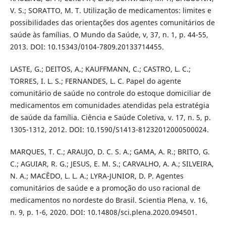
V. S.; SORATTO, M. T. Utilização de medicamentos: limites e
possibilidades das orientações dos agentes comunitários de
saúde às famílias. O Mundo da Saúde, v, 37, n. 1, p. 44-55,
2013. DOI: 10.15343/0104-7809.20133714455.
LASTE, G.; DEITOS, A.; KAUFFMANN, C.; CASTRO, L. C.;
TORRES, I. L. S.; FERNANDES, L. C. Papel do agente
comunitário de saúde no controle do estoque domiciliar de
medicamentos em comunidades atendidas pela estratégia
de saúde da família. Ciência e Saúde Coletiva, v. 17, n. 5, p.
1305-1312, 2012. DOI: 10.1590/S1413-81232012000500024.
MARQUES, T. C.; ARAUJO, D. C. S. A.; GAMA, A. R.; BRITO, G.
C.; AGUIAR, R. G.; JESUS, E. M. S.; CARVALHO, A. A.; SILVEIRA,
N. A.; MACÊDO, L. L. A.; LYRA-JUNIOR, D. P. Agentes
comunitários de saúde e a promoção do uso racional de
medicamentos no nordeste do Brasil. Scientia Plena, v. 16,
n. 9, p. 1-6, 2020. DOI: 10.14808/sci.plena.2020.094501.