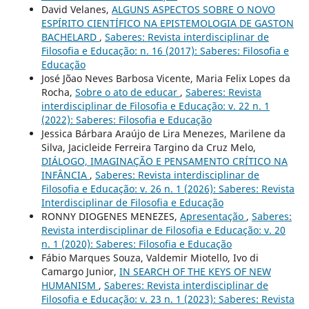
David Velanes,
ALGUNS ASPECTOS SOBRE O NOVO
ESPÍRITO CIENTÍFICO NA EPISTEMOLOGIA DE GASTON
BACHELARD
,
Saberes: Revista interdisciplinar de
Filosofia e Educação: n. 16 (2017): Saberes: Filosofia e
Educação
José Jõao Neves Barbosa Vicente, Maria Felix Lopes da
Rocha,
Sobre o ato de educar
,
Saberes: Revista
interdisciplinar de Filosofia e Educação: v. 22 n. 1
(2022): Saberes: Filosofia e Educação
Jessica Bárbara Araújo de Lira Menezes, Marilene da
Silva, Jacicleide Ferreira Targino da Cruz Melo,
DIÁLOGO, IMAGINAÇÃO E PENSAMENTO CRÍTICO NA
INFÂNCIA
,
Saberes: Revista interdisciplinar de
Filosofia e Educação: v. 26 n. 1 (2026): Saberes: Revista
Interdisciplinar de Filosofia e Educação
RONNY DIOGENES MENEZES,
Apresentação
,
Saberes:
Revista interdisciplinar de Filosofia e Educação: v. 20
n. 1 (2020): Saberes: Filosofia e Educação
Fábio Marques Souza, Valdemir Miotello, Ivo di
Camargo Junior,
IN SEARCH OF THE KEYS OF NEW
HUMANISM
,
Saberes: Revista interdisciplinar de
Filosofia e Educação: v. 23 n. 1 (2023): Saberes: Revista