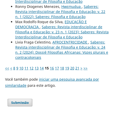
Interdisciplinar de Filosofia e Educação
Ronny Diogenes Menezes,
Hwɛmudua
,
Saberes:
Revista interdisciplinar de Filosofia e Educação: v. 22
n. 1 (2022): Saberes: Filosofia e Educação
Max Rodolfo Roque da Silva,
EDUCAÇÃO E
DEMOCRACIA
,
Saberes: Revista interdisciplinar de
Filosofia e Educação: v. 23 n. 1 (2023): Saberes: Revista
Interdisciplinar de Filosofia e Educação
Livia Fraga Celestino,
AFROCENTRICIDADE
,
Saberes:
Revista interdisciplinar de Filosofia e Educação: v. 24
n. 2 (2024): Dossiê Filosofias Africanas: Vozes plurais e
contracoloniais
<<
<
8
9
10
11
12
13
14
15
16
17
18
19
20
21
>
>>
Você também pode
iniciar uma pesquisa avançada por
similaridade
para este artigo.
Submissão