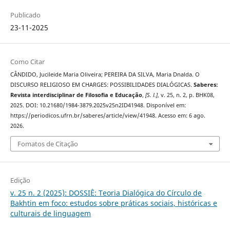
Publicado
23-11-2025
Como Citar
CÂNDIDO, Jucileide Maria Oliveira; PEREIRA DA SILVA, Maria Dnalda. O
DISCURSO RELIGIOSO EM CHARGES: POSSIBILIDADES DIALÓGICAS.
Saberes:
Revista interdisciplinar de Filosofia e Educação
,
[S. l.]
, v. 25, n. 2, p. BHK08,
2025. DOI: 10.21680/1984-3879.2025v25n2ID41948. Disponível em:
https://periodicos.ufrn.br/saberes/article/view/41948. Acesso em: 6 ago.
2026.
Fomatos de Citação
Edição
v. 25 n. 2 (2025): DOSSIÊ: Teoria Dialógica do Círculo de
Bakhtin em foco: estudos sobre práticas sociais, históricas e
culturais de linguagem