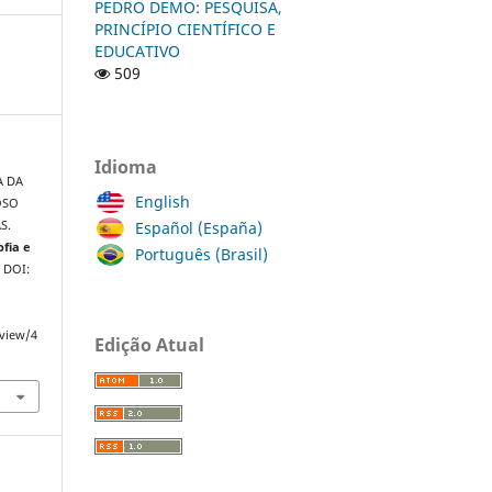
PEDRO DEMO: PESQUISA,
PRINCÍPIO CIENTÍFICO E
EDUCATIVO
509
Idioma
A DA
English
OSO
Español (España)
S.
ofia e
Português (Brasil)
. DOI:
/view/4
Edição Atual