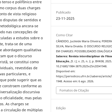
tenso e polifônico entre
como corpus duas charges
Publicado
nto de vista religioso
23-11-2025
do disputas de sentidos e
-metodológica ancora-se
tudo nas concepções de
Como Citar
culadas a estudos sobre o
CÂNDIDO, Jucileide Maria Oliveira; PEREIR
te, trata-se de uma
SILVA, Maria Dnalda. O DISCURSO RELIGI
de abordagem qualitativa
EM CHARGES: POSSIBILIDADES DIALÓGICA
lizam que o discurso
Saberes: Revista interdisciplinar de Filos
ristã, se constitui como
Educação
,
[S. l.]
, v. 25, n. 2, p. BHK08, 2025
10.21680/1984-3879.2025v25n2ID41948.
viduais, revestidas de
Disponível em:
as particulares, e
https://periodicos.ufrn.br/saberes/article
o que pode sugerir que as
1948. Acesso em: 6 ago. 2026.
se constroem conforme as
Fomatos de Citação
iversalização discursiva
 oficialidade, mas pelas
tos. As charges se
Edição
a circulação de múltiplas