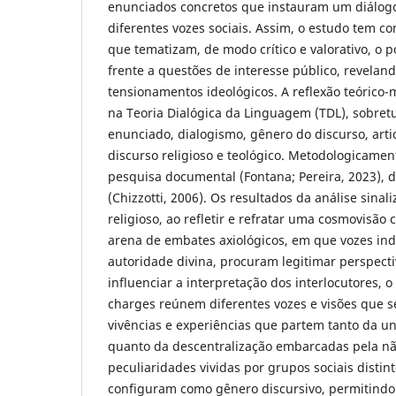
enunciados concretos que instauram um diálogo 
diferentes vozes sociais. Assim, o estudo tem 
que tematizam, de modo crítico e valorativo, o po
frente a questões de interesse público, revelan
tensionamentos ideológicos. A reflexão teórico
na Teoria Dialógica da Linguagem (TDL), sobre
enunciado, dialogismo, gênero do discurso, arti
discurso religioso e teológico. Metodologicamen
pesquisa documental (Fontana; Pereira, 2023), 
(Chizzotti, 2006). Os resultados da análise sina
religioso, ao refletir e refratar uma cosmovisão c
arena de embates axiológicos, em que vozes indi
autoridade divina, procuram legitimar perspectiv
influenciar a interpretação dos interlocutores, 
charges reúnem diferentes vozes e visões que 
vivências e experiências que partem tanto da un
quanto da descentralização embarcadas pela não
peculiaridades vividas por grupos sociais distin
configuram como gênero discursivo, permitindo 