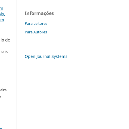
em
Informações
is,
gem
Para Leitores
Para Autores
ulo de
urais
Open Journal Systems
veira
a
a
-