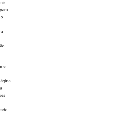
mir
 para
do
ou
ção
r e
página
ta
ões
icado