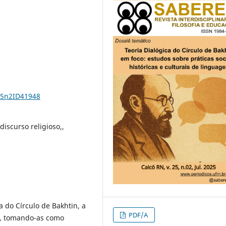
25n2ID41948
discurso religioso,,
ca do Círculo de Bakhtin, a
PDF/A
s, tomando-as como