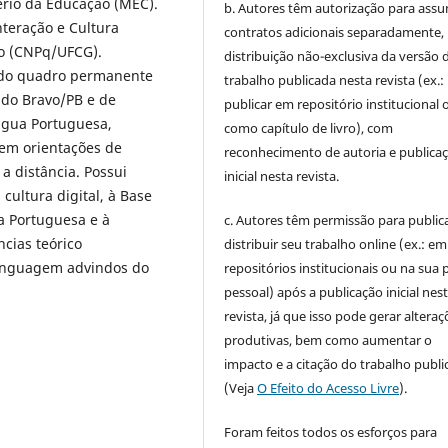
ério da Educação (MEC).
b. Autores têm autorização para assu
teração e Cultura
contratos adicionais separadamente,
no (CNPq/UFCG).
distribuição não-exclusiva da versão 
 do quadro permanente
trabalho publicada nesta revista (ex.:
ado Bravo/PB e de
publicar em repositório institucional 
íngua Portuguesa,
como capítulo de livro), com
e em orientações de
reconhecimento de autoria e publica
a distância. Possui
inicial nesta revista.
cultura digital, à Base
a Portuguesa e à
c. Autores têm permissão para publica
cias teórico
distribuir seu trabalho online (ex.: em
Linguagem advindos do
repositórios institucionais ou na sua 
pessoal) após a publicação inicial nes
revista, já que isso pode gerar alteraç
produtivas, bem como aumentar o
impacto e a citação do trabalho publ
(Veja
O Efeito do Acesso Livre
).
Foram feitos todos os esforços para