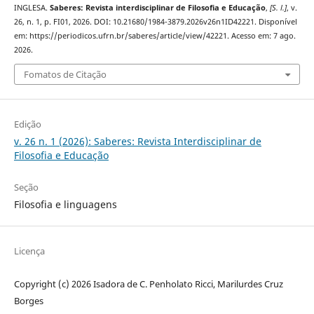
INGLESA.
Saberes: Revista interdisciplinar de Filosofia e Educação
,
[S. l.]
, v.
26, n. 1, p. FI01, 2026. DOI: 10.21680/1984-3879.2026v26n1ID42221. Disponível
em: https://periodicos.ufrn.br/saberes/article/view/42221. Acesso em: 7 ago.
2026.
Fomatos de Citação
Edição
v. 26 n. 1 (2026): Saberes: Revista Interdisciplinar de
Filosofia e Educação
Seção
Filosofia e linguagens
Licença
Copyright (c) 2026 Isadora de C. Penholato Ricci, Marilurdes Cruz
Borges