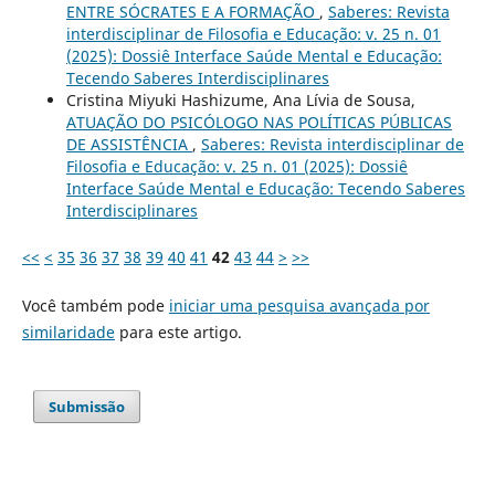
ENTRE SÓCRATES E A FORMAÇÃO
,
Saberes: Revista
interdisciplinar de Filosofia e Educação: v. 25 n. 01
(2025): Dossiê Interface Saúde Mental e Educação:
Tecendo Saberes Interdisciplinares
Cristina Miyuki Hashizume, Ana Lívia de Sousa,
ATUAÇÃO DO PSICÓLOGO NAS POLÍTICAS PÚBLICAS
DE ASSISTÊNCIA
,
Saberes: Revista interdisciplinar de
Filosofia e Educação: v. 25 n. 01 (2025): Dossiê
Interface Saúde Mental e Educação: Tecendo Saberes
Interdisciplinares
<<
<
35
36
37
38
39
40
41
42
43
44
>
>>
Você também pode
iniciar uma pesquisa avançada por
similaridade
para este artigo.
Submissão