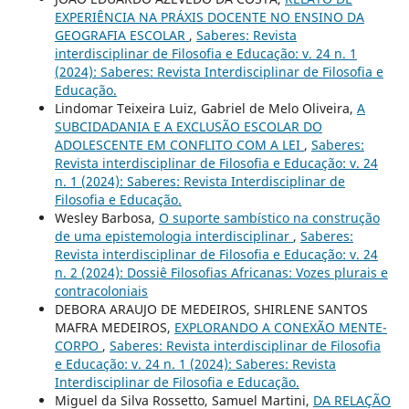
EXPERIÊNCIA NA PRÁXIS DOCENTE NO ENSINO DA
GEOGRAFIA ESCOLAR
,
Saberes: Revista
interdisciplinar de Filosofia e Educação: v. 24 n. 1
(2024): Saberes: Revista Interdisciplinar de Filosofia e
Educação.
Lindomar Teixeira Luiz, Gabriel de Melo Oliveira,
A
SUBCIDADANIA E A EXCLUSÃO ESCOLAR DO
ADOLESCENTE EM CONFLITO COM A LEI
,
Saberes:
Revista interdisciplinar de Filosofia e Educação: v. 24
n. 1 (2024): Saberes: Revista Interdisciplinar de
Filosofia e Educação.
Wesley Barbosa,
O suporte sambístico na construção
de uma epistemologia interdisciplinar
,
Saberes:
Revista interdisciplinar de Filosofia e Educação: v. 24
n. 2 (2024): Dossiê Filosofias Africanas: Vozes plurais e
contracoloniais
DEBORA ARAUJO DE MEDEIROS, SHIRLENE SANTOS
MAFRA MEDEIROS,
EXPLORANDO A CONEXÃO MENTE-
CORPO
,
Saberes: Revista interdisciplinar de Filosofia
e Educação: v. 24 n. 1 (2024): Saberes: Revista
Interdisciplinar de Filosofia e Educação.
Miguel da Silva Rossetto, Samuel Martini,
DA RELAÇÃO