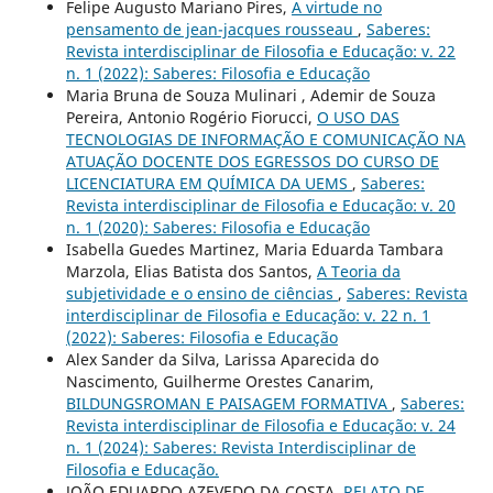
Felipe Augusto Mariano Pires,
A virtude no
pensamento de jean-jacques rousseau
,
Saberes:
Revista interdisciplinar de Filosofia e Educação: v. 22
n. 1 (2022): Saberes: Filosofia e Educação
Maria Bruna de Souza Mulinari , Ademir de Souza
Pereira, Antonio Rogério Fiorucci,
O USO DAS
TECNOLOGIAS DE INFORMAÇÃO E COMUNICAÇÃO NA
ATUAÇÃO DOCENTE DOS EGRESSOS DO CURSO DE
LICENCIATURA EM QUÍMICA DA UEMS
,
Saberes:
Revista interdisciplinar de Filosofia e Educação: v. 20
n. 1 (2020): Saberes: Filosofia e Educação
Isabella Guedes Martinez, Maria Eduarda Tambara
Marzola, Elias Batista dos Santos,
A Teoria da
subjetividade e o ensino de ciências
,
Saberes: Revista
interdisciplinar de Filosofia e Educação: v. 22 n. 1
(2022): Saberes: Filosofia e Educação
Alex Sander da Silva, Larissa Aparecida do
Nascimento, Guilherme Orestes Canarim,
BILDUNGSROMAN E PAISAGEM FORMATIVA
,
Saberes:
Revista interdisciplinar de Filosofia e Educação: v. 24
n. 1 (2024): Saberes: Revista Interdisciplinar de
Filosofia e Educação.
JOÃO EDUARDO AZEVEDO DA COSTA,
RELATO DE