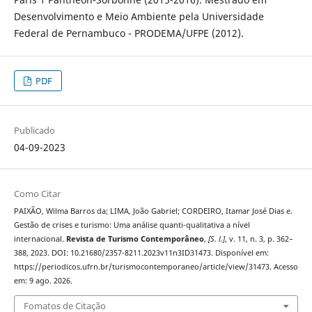
Desenvolvimento e Meio Ambiente pela Universidade
Federal de Pernambuco - PRODEMA/UFPE (2012).
PDF
Publicado
04-09-2023
Como Citar
PAIXÃO, Wilma Barros da; LIMA, João Gabriel; CORDEIRO, Itamar José Dias e.
Gestão de crises e turismo: Uma análise quanti-qualitativa a nível
internacional.
Revista de Turismo Contemporâneo
,
[S. l.]
, v. 11, n. 3, p. 362–
388, 2023. DOI: 10.21680/2357-8211.2023v11n3ID31473. Disponível em:
https://periodicos.ufrn.br/turismocontemporaneo/article/view/31473. Acesso
em: 9 ago. 2026.
Fomatos de Citação