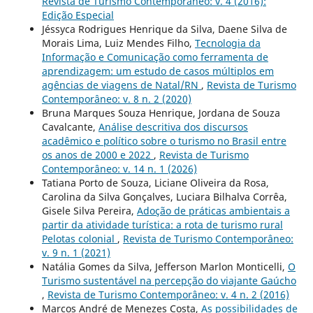
Revista de Turismo Contemporâneo: v. 4 (2016):
Edição Especial
Jéssyca Rodrigues Henrique da Silva, Daene Silva de
Morais Lima, Luiz Mendes Filho,
Tecnologia da
Informação e Comunicação como ferramenta de
aprendizagem: um estudo de casos múltiplos em
agências de viagens de Natal/RN
,
Revista de Turismo
Contemporâneo: v. 8 n. 2 (2020)
Bruna Marques Souza Henrique, Jordana de Souza
Cavalcante,
Análise descritiva dos discursos
acadêmico e político sobre o turismo no Brasil entre
os anos de 2000 e 2022
,
Revista de Turismo
Contemporâneo: v. 14 n. 1 (2026)
Tatiana Porto de Souza, Liciane Oliveira da Rosa,
Carolina da Silva Gonçalves, Luciara Bilhalva Corrêa,
Gisele Silva Pereira,
Adoção de práticas ambientais a
partir da atividade turística: a rota de turismo rural
Pelotas colonial
,
Revista de Turismo Contemporâneo:
v. 9 n. 1 (2021)
Natália Gomes da Silva, Jefferson Marlon Monticelli,
O
Turismo sustentável na percepção do viajante Gaúcho
,
Revista de Turismo Contemporâneo: v. 4 n. 2 (2016)
Marcos André de Menezes Costa,
As possibilidades de