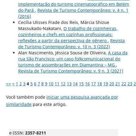
implementação do turismo cinematográfico em Belém
do Pará
,
Revista de Turismo Contemporâneo: v. 4 n. 1
(2016)
Cecília Ulisses Frade dos Reis, Márcia Shizue
Massukado-Nakatani,
O trabalho de cozinheiras,
cozinheiros e chefs em cozinhas profissionais:
reflexões a partir da perspectiva de gênero
,
Revista
de Turismo Contemporâneo: v. 10 n. 3 (2022)
Alan Nascimento, Jéssica Sousa de Oliveira,
A casa da
rua São Francisco: um caso folkcomunicacional do
turismo de assombrações em Diamantina – MG
,
Revista de Turismo Contemporâneo: v. 9 n. 3 (2021)
<<
<
1
2
3
4
5
6
7
8
9
10
11
12
13
14
15
16
17
18
19
20
21
22
23
2
Você também pode
iniciar uma pesquisa avançada por
similaridade
para este artigo.
e-ISSN:
2357-8211